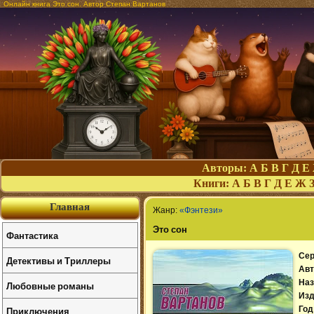
Онлайн книга Это сон. Автор Степан Вартанов
Авторы:
А
Б
В
Г
Д
Е
Книги:
А
Б
В
Г
Д
Е
Ж
Главная
Жанр:
«Фэнтези»
Это сон
Фантастика
Сер
Детективы и Триллеры
Авт
Наз
Любовные романы
Изд
Приключения
Год