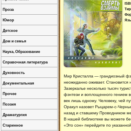
ISB
Проза
Тир
Фо
Юмор
Язы
Детское
Дом и семья
Наука, Образование
Справочная литература
Духовность
Мир Кристалла — грандиозный фэ
неожиданно оживает. Становится 
Документальная
Зазеркалье несколько тысяч турис
Прочее
фэнтези и воплощенного гением в
век лишь одному. Человеку, чей п
Поэзия
Оракул назовет Рыцарем-с-Черным
назад и ставшему Проводником 
Драматургия
В нашей библиотеке вы можете б
Старинное
«Это сон» перейдите по указанной