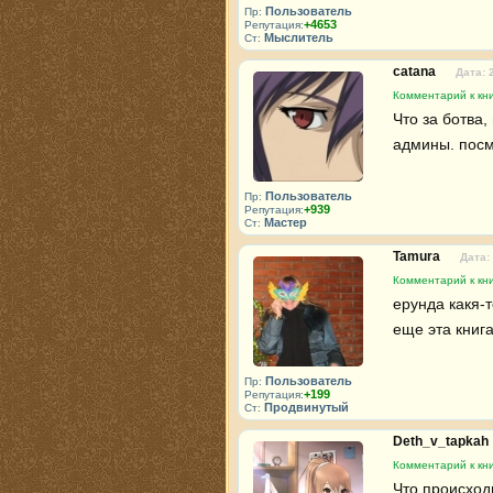
Пользователь
Пр:
+4653
Репутация:
Мыслитель
Ст:
catana
Дата: 
Комментарий к кни
Что за ботва,
админы. посм
Пользователь
Пр:
+939
Репутация:
Мастер
Ст:
Tamura
Дата:
Комментарий к кни
ерунда какя-т
еще эта книг
Пользователь
Пр:
+199
Репутация:
Продвинутый
Ст:
Deth_v_tapkah
Комментарий к кни
Что происходи