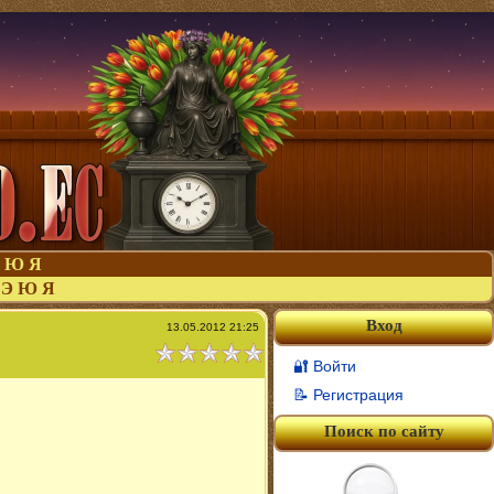
Ю
Я
Э
Ю
Я
Вход
13.05.2012 21:25
🔐 Войти
📝 Регистрация
Поиск по сайту