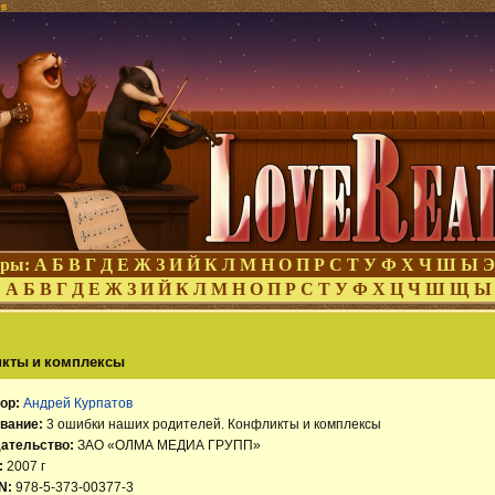
ов
оры:
А
Б
В
Г
Д
Е
Ж
З
И
Й
К
Л
М
Н
О
П
Р
С
Т
У
Ф
Х
Ч
Ш
Ы
Э
:
А
Б
В
Г
Д
Е
Ж
З
И
Й
К
Л
М
Н
О
П
Р
С
Т
У
Ф
Х
Ц
Ч
Ш
Щ
Ы
икты и комплексы
ор:
Андрей Курпатов
вание:
3 ошибки наших родителей. Конфликты и комплексы
ательство:
ЗАО «ОЛМА МЕДИА ГРУПП»
:
2007 г
N:
978-5-373-00377-3