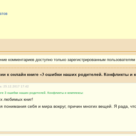
атов
ение комментариев доступно только зарегистрированным пользователям
ии к онлайн книге «3 ошибки наших родителей. Конфликты и 
а: 25.12.2017 17:42
иге 3 ошибки наших родителей. Конфликты и комплексы:
х любимых книг!

я понимания себя и мира вокруг, причин многих вещей. Я рада, что