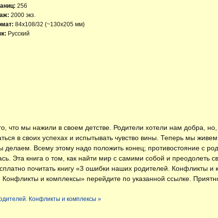
аниц:
256
аж:
2000 экз.
рмат:
84x108/32 (~130х205 мм)
к:
Русский
о, что мы нажили в своем детстве. Родители хотели нам добра, но,
ься в своих успехах и испытывать чувство вины. Теперь мы живем 
ы делаем. Всему этому надо положить конец; противостояние с ро
ась. Эта книга о том, как найти мир с самими собой и преодолеть 
есплатно
почитать книгу «3 ошибки наших родителей. Конфликты и
. Конфликты и комплексы» перейдите по указанной ссылке. Приятн
родителей. Конфликты и комплексы »