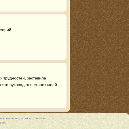
еорий.
 трудностей, заставила 
это руководство,станет моей 
 взяты из открытых источников и
вам.