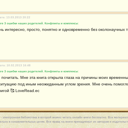
ата: 13.03.2013 20:22
иге 3 ошибки наших родителей. Конфликты и комплексы:
нь интересно, просто, понятно и одновременно без околонаучных т
ата: 10.02.2013 16:48
иге 3 ошибки наших родителей. Конфликты и комплексы:
 почитать. Мне эта книга открыла глаза на причины моих временных
 ситуацию под иным неожиданным углом зрения. Мне очень помогло 
нигой 🥰 LoveRead.ec 
 - электронная библиотека в которой можно
читать онлайн книги
бесплатно. Все материалы
льно в ознакомительных целях. Все права на книги принадлежат их авторам и издательст