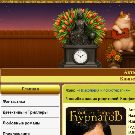
Онлайн книга 3 ошибки наших родителей. Конфликты и комплексы. Автор Андрей Курпат
Авт
Книги
Главная
Жанр:
«Психология и психотерапия»
3 ошибки наших родителей. Конфл
Фантастика
Авт
Детективы и Триллеры
Наз
Изд
Любовные романы
Год
Приключения
ISB