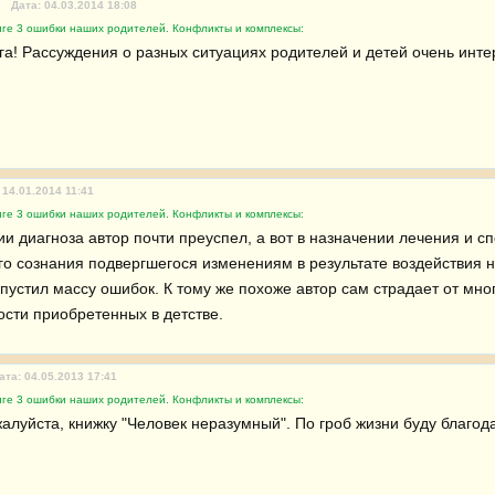
Дата: 04.03.2014 18:08
иге 3 ошибки наших родителей. Конфликты и комплексы:
га! Рассуждения о разных ситуациях родителей и детей очень инте
 14.01.2014 11:41
иге 3 ошибки наших родителей. Конфликты и комплексы:
и диагноза автор почти преуспел, а вот в назначении лечения и сп
го сознания подвергшегося изменениям в результате воздействия на
опустил массу ошибок. К тому же похоже автор сам страдает от мно
сти приобретенных в детстве.
ата: 04.05.2013 17:41
иге 3 ошибки наших родителей. Конфликты и комплексы:
жалуйста, книжку "Человек неразумный". По гроб жизни буду благод