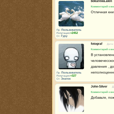
bokarewa.alen
Комментарий к кн
Отличная кни
Пользователь
Пр:
+2452
Репутация:
Гуру
Ст:
fotograf
Дата:
Комментарий к кн
В установлени
человечесско
давления , д
неполноценно
Пользователь
Пр:
+327
Репутация:
Знаток
Ст:
John-Silver
Д
Комментарий к кн
Добавьте, по