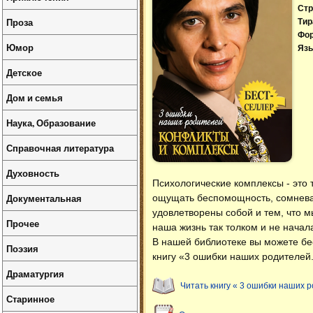
Стр
Проза
Тир
Фо
Юмор
Язы
Детское
Дом и семья
Наука, Образование
Справочная литература
Духовность
Психологические комплексы - это т
Документальная
ощущать беспомощность, сомневат
удовлетворены собой и тем, что м
Прочее
наша жизнь так толком и не начал
В нашей библиотеке вы можете б
Поэзия
книгу «3 ошибки наших родителей
Драматургия
Читать книгу « 3 ошибки наших 
Старинное