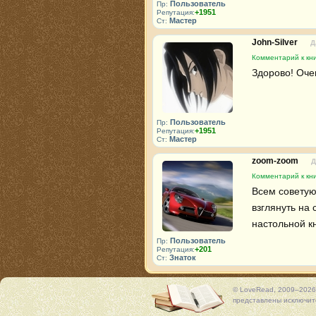
Пользователь
Пр:
+1951
Репутация:
Мастер
Ст:
John-Silver
Д
Комментарий к кн
Здорово! Оче
Пользователь
Пр:
+1951
Репутация:
Мастер
Ст:
zoom-zoom
Д
Комментарий к кн
Всем советую
взглянуть на
настольной к
Пользователь
Пр:
+201
Репутация:
Знаток
Ст:
© LoveRead, 2009–2026
представлены исключите