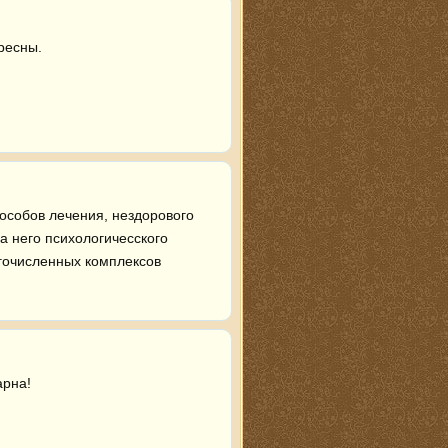
ресны.
особов лечения, нездорового 
 него психологичесского 
гочисленных комплексов 
арна!