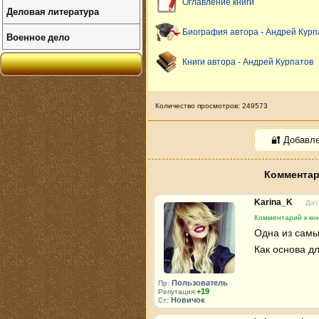
Оглавление книги
Деловая литература
Биография автора - Андрей Курп
Военное дело
Книги автора - Андрей Курпатов
Количество просмотров: 249573
🔐 Добавл
Комментар
Karina_K
Дат
Комментарий к кн
Одна из самы
Как основа дл
Пользователь
Пр:
+19
Репутация:
Новичок
Ст: