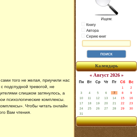
Ищем:
Книгу
Автора
Серию книг
Календарь
« Август 2026 »
 сами того не желая, приучили нас
Пн
Вт
Ср
Чт
Пт
Сб
Вс
с подспудной тревогой, не
1
2
дителями слишком затянулось, а
3
4
5
6
7
8
9
10
11
12
13
14
15
16
свои психологические комплексы.
17
18
19
20
21
22
23
 комплексы»
. Чтобы читать онлайн
24
25
26
27
28
29
30
ого Вам чтения.
31