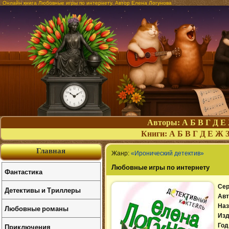
Онлайн книга Любовные игры по интернету. Автор Елена Логунова
Авторы:
А
Б
В
Г
Д
Е
Книги:
А
Б
В
Г
Д
Е
Ж
Главная
Жанр:
«Иронический детектив»
Любовные игры по интернету
Фантастика
Сер
Детективы и Триллеры
Авт
Наз
Любовные романы
Изд
Приключения
Год