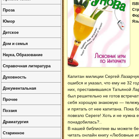
ISB
Проза
Стр
Фо
Юмор
Язы
Детское
Дом и семья
Наука, Образование
Справочная литература
Духовность
Капитан милиции Сергей Лазарчук 
ошибся и указал, что ему не 32 го
Документальная
них, преставившаяся Татьяной Ла
был решительно не готов встреча
Прочее
себя хорошую знакомую — тележур
и прятать от нее капитана. Пока 
Поэзия
повезло Сереге! Хоть и не нужна е
Драматургия
понадобилась?..
В нашей библиотеке вы можете б
Старинное
читать онлайн книгу «Любовные иг