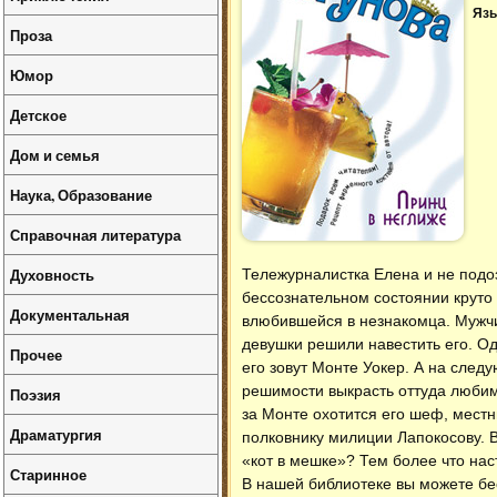
Язы
Проза
Юмор
Детское
Дом и семья
Наука, Образование
Справочная литература
Духовность
Тележурналистка Елена и не подо
бессознательном состоянии круто 
Документальная
влюбившейся в незнакомца. Мужчин
девушки решили навестить его. Од
Прочее
его зовут Монте Уокер. А на сле
решимости выкрасть оттуда любимо
Поэзия
за Монте охотится его шеф, местн
Драматургия
полковнику милиции Лапокосову. В
«кот в мешке»? Тем более что на
Старинное
В нашей библиотеке вы можете б