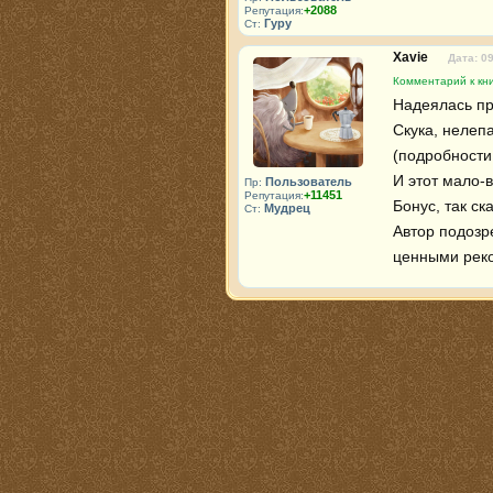
+2088
Репутация:
Гуру
Ст:
Xavie
Дата: 0
Комментарий к кни
Надеялась пр
Скука, нелепа
(подробности,
И этот мало-в
Пользователь
Пр:
+11451
Репутация:
Бонус, так ска
Мудрец
Ст:
Автор подозр
ценными рек