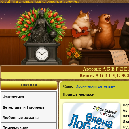
Онлайн книга Принц в неглиже. Автор Елена Логунова
Авторы:
А
Б
В
Г
Д
Е
Книги:
А
Б
В
Г
Д
Е
Ж
Главная
Жанр:
«Иронический детектив»
Принц в неглиже
Фантастика
Сер
Детективы и Триллеры
Авт
Наз
Любовные романы
Изд
Приключения
Год