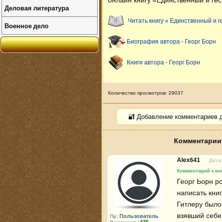
онлайн книгу «Единственный и гес
Деловая литература
Читать книгу « Единственный и г
Военное дело
Биография автора - Георг Борн
Книги автора - Георг Борн
Количество просмотров: 29037
🔐 Добавление комментариев 
Комментарии 
Alex641
Дата:
Комментарий к кни
Георг Ьорн ро
написать книг
Гитлеру было 
взявший себе
Пользователь
Пр: