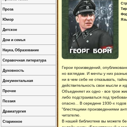
Стр
Проза
Тир
Фо
Юмор
Язы
Детское
Дом и семья
Наука, Образование
Справочная литература
Герои произведений, опубликованн
Духовность
но взглядам. И мечты у них разн
ни в чем себе не отказывать, тай
Документальная
действительность свои мысли и ид
Прочее
Объединяет их одно - все трое ж
либо подстраиваться под требован
Поэзия
опасно... В середине 1930-х годо
"блестящими произведениями ант
Драматургия
читателю.
Старинное
В нашей библиотеке вы можете б