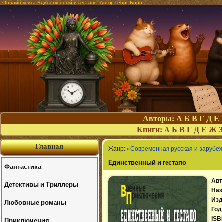
Онлайн книга Единственный и гестапо. Автор Георг Борн
Авторы:
А
Б
В
Г
Д
Е
Книги:
А
Б
В
Г
Д
Е
Ж
Главная
Жанр:
«Современная русская и зарубе
Единственный и гестапо
Фантастика
Авт
Детективы и Триллеры
Наз
Изд
Любовные романы
Год
Приключения
ISB