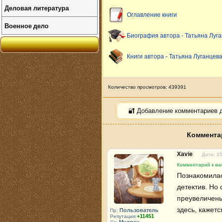
Деловая литература
Оглавление книги
Военное дело
Биография автора - Татьяна Луг
Книги автора - Татьяна Луганцев
Количество просмотров: 439391
🔐 Добавление комментариев 
Коммента
Xavie
Дата: 2
Комментарий к кн
Познакомилас
детектив. Но
преувеличены
здесь, кажетс
Пользователь
Пр:
+11451
Репутация: