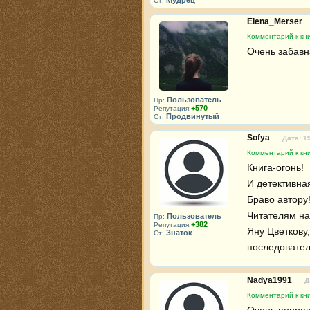
Мудрец
Ст:
Elena_Merser
Комментарий к кн
Очень забавн
Пользователь
Пр:
+570
Репутация:
Продвинутый
Ст:
Sofya
Дата: 1
Комментарий к кн
Книга-огонь!

И детективная
Браво автору!
Читателям на
Пользователь
Пр:
+382
Репутация:
Яну Цветкову,
Знаток
Ст:
последователь
Nadya1991
Д
Комментарий к кн