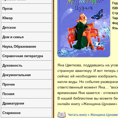
Год
Проза
ISB
Стр
Юмор
Тир
Фо
Детское
Язы
Дом и семья
Наука, Образование
Справочная литература
Духовность
Яна Цветкова, поддавшись на уго
странную авантюру. И вот теперь 
Документальная
сейчас ей необходимо изобразить 
капли воды. Но события разворачи
Прочее
ответственный момент Яна… "воскр
временами Яне кажется - отлежать
Поэзия
В нашей библиотеке вы можете б
Драматургия
онлайн книгу «Женщина-Цунами» п
Старинное
Читать книгу « Женщина-Цунами