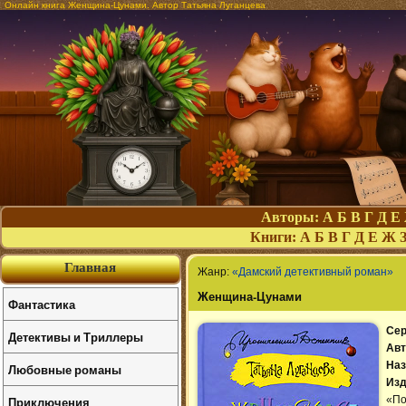
Онлайн книга Женщина-Цунами. Автор Татьяна Луганцева
Авторы:
А
Б
В
Г
Д
Е
Книги:
А
Б
В
Г
Д
Е
Ж
Главная
Жанр:
«Дамский детективный роман»
Женщина-Цунами
Фантастика
Сер
Детективы и Триллеры
Авт
Наз
Любовные романы
Изд
Приключения
«По