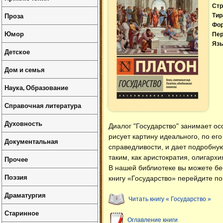
Стр
Проза
Тир
Фо
Юмор
Пер
Язы
Детское
Дом и семья
Наука, Образование
Справочная литература
Духовность
Диалог "Государство" занимает ос
рисует картину идеального, по ег
Документальная
справедливости, и дает подробн
таким, как аристократия, олигархи
Прочее
В нашей библиотеке вы можете б
Поэзия
книгу «Государство» перейдите по
Драматургия
Читать книгу « Государство »
Старинное
Оглавление книги