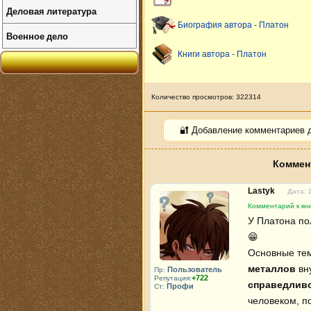
Деловая литература
Биография автора - Платон
Военное дело
Книги автора - Платон
Количество просмотров: 322314
🔐 Добавление комментариев 
Коммен
Lastyk
Дата: 
Комментарий к кни
У Платона по
😁 

Основные тем
металлов
 вн
Пользователь
Пр:
+722
Репутация:
справедлив
Профи
Ст:
человеком, по