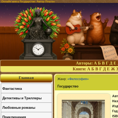
Онлайн книга Государство. Автор Платон
Авторы:
А
Б
В
Г
Д
Е
Книги:
А
Б
В
Г
Д
Е
Ж
Главная
Жанр:
«Философия»
Государство
Фантастика
Авт
Детективы и Триллеры
Наз
Изд
Любовные романы
Год
Приключения
ISB