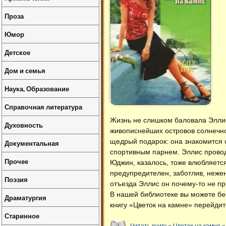
Проза
Юмор
Детское
Дом и семья
Наука, Образование
Справочная литература
Жизнь не слишком баловала Эллис.
Духовность
живописнейших островов солнечно
щедрый подарок: она знакомится
Документальная
спортивным парнем. Эллис провод
Прочее
Юджин, казалось, тоже влюбляется
предупредителен, заботлив, нежен
Поэзия
отъезда Эллис он почему-то не пр
В нашей библиотеке вы можете б
Драматургия
книгу «Цветок на камне» перейдит
Старинное