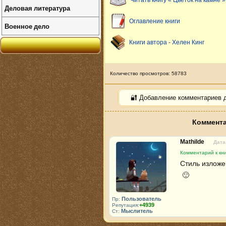
Читать книгу « Цветок на камне »
Деловая литература
Оглавление книги
Военное дело
Книги автора - Хелен Кинг
Количество просмотров: 58783
🔐 Добавление комментариев 
Коммента
Mathilde
Дата
Комментарий к кни
Стиль изложе
 🙂 
Пользователь
Пр:
+4939
Репутация:
Мыслитель
Ст: