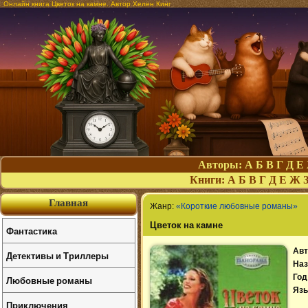
Онлайн книга Цветок на камне. Автор Хелен Кинг
Авторы:
А
Б
В
Г
Д
Е
Книги:
А
Б
В
Г
Д
Е
Ж
Главная
Жанр:
«Короткие любовные романы»
Цветок на камне
Фантастика
Авт
Детективы и Триллеры
Наз
Год
Любовные романы
Язы
Приключения