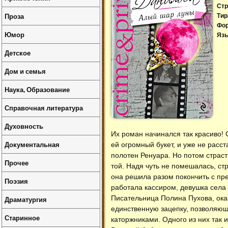
Стр
Проза
Тир
Фо
Юмор
Язы
Детское
Дом и семья
Наука, Образование
Справочная литература
Духовность
Их роман начинался так красиво! 
Документальная
ей огромный букет, и уже не расст
полотен Ренуара. Но потом страст
Прочее
той. Надя чуть не помешалась, ст
она решила разом покончить с пр
Поэзия
работала кассиром, девушка села 
Писательница Полина Пухова, ока
Драматургия
единственную зацепку, позволяющ
Старинное
каторжниками. Одного из них так и