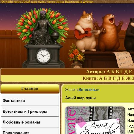
Онлайн книга Алый шар луны. Автор Анна Васильевна Дубчак
Авторы:
А
Б
В
Г
Д
Е
Книги:
А
Б
В
Г
Д
Е
Ж
Главная
Жанр:
«Детективы»
Алый шар луны
Фантастика
Авт
Детективы и Триллеры
Наз
Изд
Любовные романы
Год
Приключения
ISB