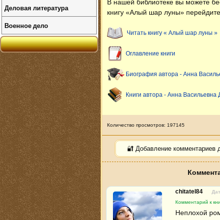
В нашей библиотеке вы можете б
Деловая литература
книгу «Алый шар луны» перейдите
Военное дело
Читать книгу « Алый шар луны »
Оглавление книги
Биография автора - Анна Василь
Книги автора - Анна Васильевна 
Количество просмотров: 197145
🔐 Добавление комментариев 
Коммента
chitatel84
Дат
Комментарий к кн
Неплохой ром