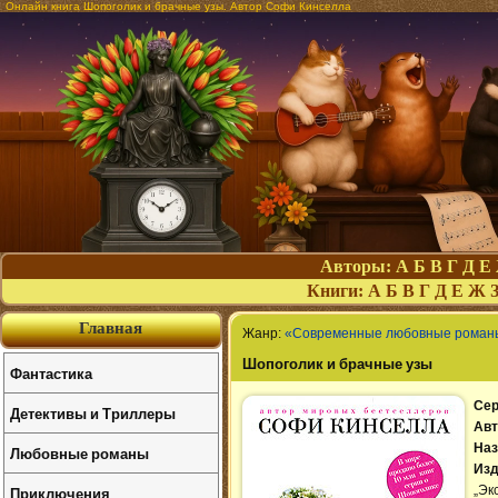
Онлайн книга Шопоголик и брачные узы. Автор Софи Кинселла
Авторы:
А
Б
В
Г
Д
Е
Книги:
А
Б
В
Г
Д
Е
Ж
Главная
Жанр:
«Современные любовные роман
Шопоголик и брачные узы
Фантастика
Сер
Детективы и Триллеры
Авт
Наз
Любовные романы
Изд
Приключения
„Эк