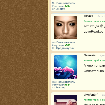
Пользователь
Пр:
+309
Репутация:
Знаток
Ст:
alina07
Дата: 
Комментарий к кни
вот это да 🙂
LoveRead.ec 
Пользователь
Пр:
+565
Репутация:
Продвинутый
Ст:
Nemesis
Дата
Комментарий к кни
А мне понрави
Обязательно 
Пользователь
Пр:
+844
Репутация:
Мастер
Ст:
afynfcnbrf
Да
Комментарий к кни
Начала читать