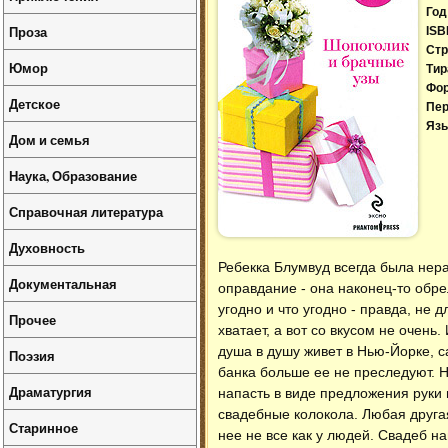
Год
Проза
ISB
Стр
Юмор
Тир
Фо
Детское
Пер
Язы
Дом и семья
Наука, Образование
Справочная литература
Духовность
Ребекка Блумвуд всегда была нера
Документальная
оправдание - она наконец-то обре
угодно и что угодно - правда, не д
Прочее
хватает, а вот со вкусом не очень
душа в душу живет в Нью-Йорке, с
Поэзия
банка больше ее не преследуют. Н
Драматургия
напасть в виде предложения руки 
свадебные колокола. Любая другая
Старинное
нее не все как у людей. Свадеб н