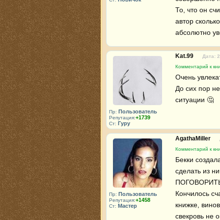
То, что он с
автор сколько
абсолютно ув
Kat.99
Дата: 
Комментарий к кни
Очень увлека
До сих пор не
ситуации 🤔 
Пользователь
Пр:
+1739
Репутация:
Гуру
Ст:
AgathaMiller
Комментарий к кни
Бекки создала
сделать из ни
ПОГОВОРИТЬ
Кончилось сча
Пользователь
Пр:
+1458
Репутация:
книжке, винов
Мастер
Ст:
свекровь не о