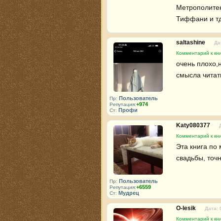
Метрополитен
Тиффани и тд
saltashine
Да
Комментарий к кни
очень плохо,
смысла читат
Пользователь
Пр:
+974
Репутация:
Профи
Ст:
Katy080377
Комментарий к кни
Эта книга по 
свадьбы, точ
Пользователь
Пр:
+6559
Репутация:
Мудрец
Ст:
O-lesik
Дата: 
Комментарий к кни