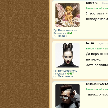
Rbhf673
Дата
Комментарий к кни
Я всю книгу н
неподражаема
Пользователь
Пр:
+454
Репутация:
Профи
Ст:
bantik
Дата: 2
Комментарий к кни
Да первые кни
не плохо.

Хотя появили
Пользователь
Пр:
+3537
Репутация:
Мыслитель
Ст:
knijnui4erv201
Комментарий к кни
  да-а... оч