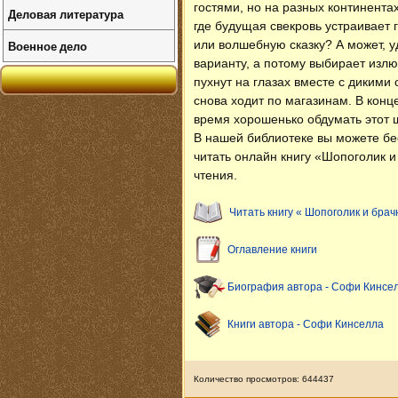
гостями, но на разных континента
Деловая литература
где будущая свекровь устраивает 
Военное дело
или волшебную сказку? А может, уд
варианту, а потому выбирает излю
пухнут на глазах вместе с дикими
снова ходит по магазинам. В конц
время хорошенько обдумать этот ш
В нашей библиотеке вы можете б
читать онлайн книгу «Шопоголик 
чтения.
Читать книгу « Шопоголик и брач
Оглавление книги
Биография автора - Софи Кинсе
Книги автора - Софи Кинселла
Количество просмотров: 644437