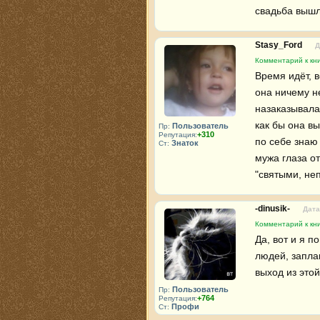
свадьба вышла
Stasy_Ford
Д
Комментарий к кни
Время идёт, в
она ничему не
назаказывала 
как бы она вы
Пользователь
Пр:
+310
Репутация:
по себе знаю 
Знаток
Ст:
мужа глаза от
"святыми, не
-dinusik-
Дата
Комментарий к кни
Да, вот и я п
людей, запла
выход из этой
Пользователь
Пр:
+764
Репутация:
Профи
Ст: