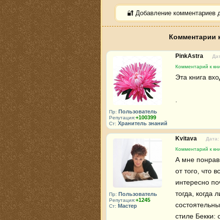
🔐 Добавление комментариев 
Комментарии к
PinkAstra
Дат
Комментарий к кни
Эта книга вхо
.
Пользователь
Пр:
+100399
Репутация:
Хранитель знаний
Ст:
Kvitava
Дата:
Комментарий к кни
А мне понрави
от того, что 
интересно поч
тогда, когда 
Пользователь
Пр:
+1245
Репутация:
состоятельны
Мастер
Ст:
стиле Бекки: