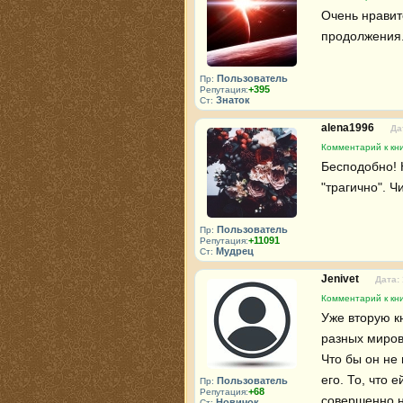
Очень нравитс
продолжения
Пользователь
Пр:
+395
Репутация:
Знаток
Ст:
alena1996
Да
Комментарий к кни
Бесподобно! 
"трагично". Ч
Пользователь
Пр:
+11091
Репутация:
Мудрец
Ст:
Jenivet
Дата: 
Комментарий к кни
Уже вторую кн
разных миров
Что бы он не 
его. То, что 
Пользователь
Пр:
+68
Репутация:
совершенно н
Новичок
Ст: