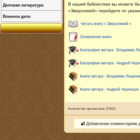
В нашей библиотеке вы можете б
Деловая литература
«Звероликий» перейдите по указа
Военное дело
Читать книгу « Звероликий »
Оглавление книги
Биография автора - Владимир Л
Биография автора - Андрей Чер
Книги автора - Владимир Лещенк
Книги автора - Андрей Чернецов
Количество просмотров: 57922
🔐 Добавление комментариев 