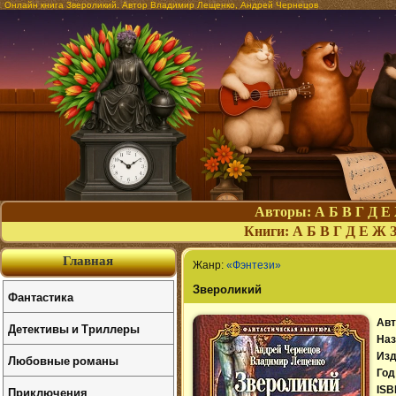
Онлайн книга Звероликий. Автор Владимир Лещенко, Андрей Чернецов
Авторы:
А
Б
В
Г
Д
Е
Книги:
А
Б
В
Г
Д
Е
Ж
Главная
Жанр:
«Фэнтези»
Звероликий
Фантастика
Авт
Детективы и Триллеры
Наз
Изд
Любовные романы
Год
Приключения
ISB