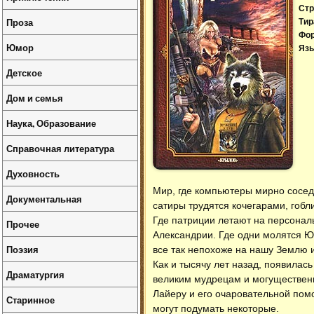
Стр
Проза
Тир
Фо
Юмор
Язы
Детское
Дом и семья
Наука, Образование
Справочная литература
Духовность
Мир, где компьютеры мирно соседс
Документальная
сатиры трудятся кочегарами, гоб
Где патриции летают на персонал
Прочее
Александрии. Где одни молятся Юп
Поэзия
все так непохоже на нашу Землю и
Как и тысячу лет назад, появилас
Драматургия
великим мудрецам и могуществен
Лайеру и его очаровательной помо
Старинное
могут подумать некоторые.