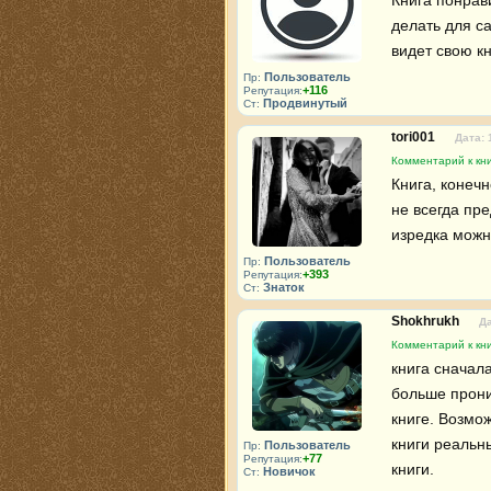
Книга понрав
делать для са
видет свою кн
Пользователь
Пр:
+116
Репутация:
Продвинутый
Ст:
tori001
Дата: 
Комментарий к кни
Книга, конечн
не всегда пр
изредка можн
Пользователь
Пр:
+393
Репутация:
Знаток
Ст:
Shokhrukh
Да
Комментарий к кни
книга сначала
больше прони
книге. Возмо
книги реальн
Пользователь
Пр:
+77
Репутация:
книги.
Новичок
Ст: