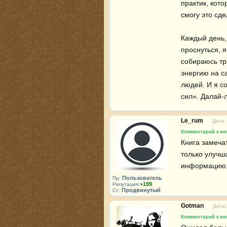
практик, кото
смогу это сдел
Каждый день,
проснуться, я
собираюсь тр
энергию на са
людей. И я со
сил». Далай-
Le_rum
Дата:
Комментарий к кни
Книга замечат
только улучш
информацию. 
Пользователь
Пр:
+199
Репутация:
Продвинутый
Ст:
Gotman
Дата:
Комментарий к кни