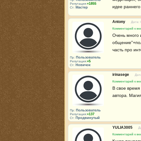
+1855
Репутация:
идее раннего
Мастер
Ст:
Antony
Дата: 
Комментарий к кни
Очень много 
общение"+пол
часть про ин
Пользователь
Пр:
+5
Репутация:
Новичок
Ст:
irinasege
Дат
Комментарий к кни
В свое время
автора. Магия
Пользователь
Пр:
+137
Репутация:
Продвинутый
Ст:
YULIA3005
Д
Комментарий к кни