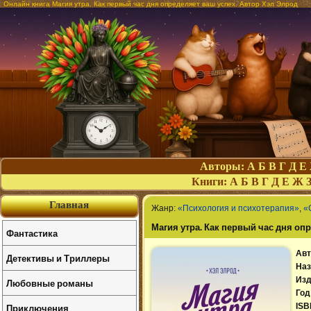
Онлайн книга Магия утра. Как первый час дня определяет ваш успех. Автор Хэл Элрод
Авторы:
А
Б
В
Г
Д
Е
Книги:
А
Б
В
Г
Д
Е
Ж
Главная
Жанр:
«Психология и психотерапия»
,
«
Магия утра. Как первый час дня оп
Фантастика
Авт
Детективы и Триллеры
Наз
Изд
Любовные романы
Год
Приключения
ISB