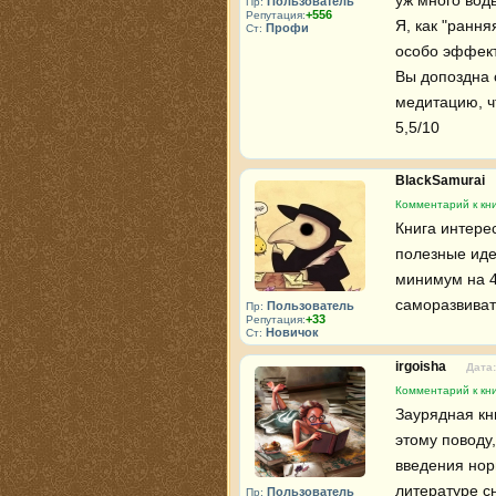
уж много воды.
Пользователь
Пр:
+556
Репутация:
Я, как "рання
Профи
Ст:
особо эффекти
Вы допоздна с
медитацию, чт
5,5/10
BlackSamurai
Комментарий к кни
Книга интере
полезные иде
минимум на 4
саморазвиват
Пользователь
Пр:
+33
Репутация:
Новичок
Ст:
irgoisha
Дата:
Комментарий к кни
Заурядная кн
этому поводу,
введения нор
литературе сн
Пользователь
Пр: