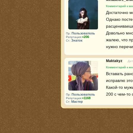
Комментарий к кни
Достаточно мн
Однако постеп
расцениваешь
Довольно мно
Пользователь
Пр:
+206
Репутация:
жалею, что пр
Знаток
Ст:
нужно перечи
Maktakyz
Дат
Комментарий к кни
Вставать рано
исправлю этот
Какой-то мужи
200 с чем-то 
Пользователь
Пр:
+1168
Репутация:
Мастер
Ст: