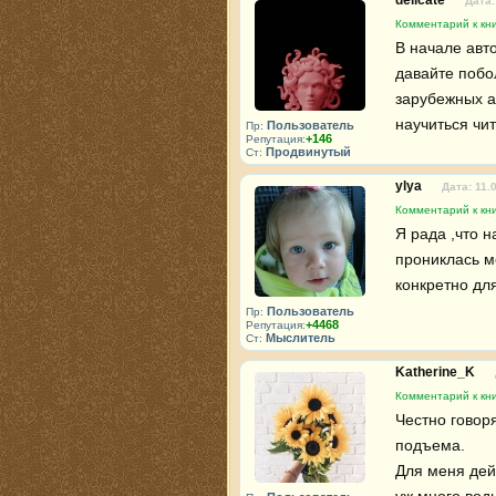
delicate
Дата:
Комментарий к кни
В начале авто
давайте побо
зарубежных а
научиться чит
Пользователь
Пр:
+146
Репутация:
Продвинутый
Ст:
ylya
Дата: 11.
Комментарий к кни
Я рада ,что н
прониклась м
конкретно для
Пользователь
Пр:
+4468
Репутация:
Мыслитель
Ст:
Katherine_K
Комментарий к кни
Честно говоря
подъема. 

Для меня дей