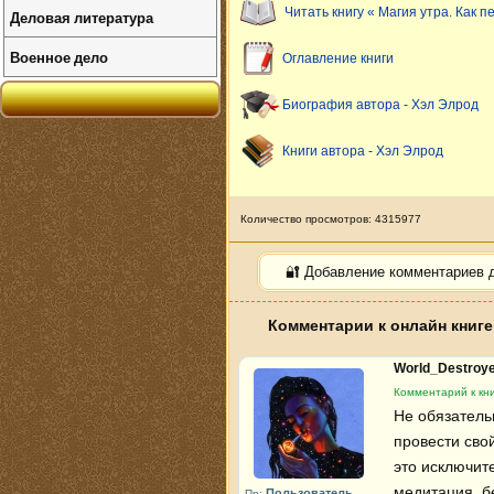
Читать книгу « Магия утра. Как 
Деловая литература
Военное дело
Оглавление книги
Биография автора - Хэл Элрод
Книги автора - Хэл Элрод
Количество просмотров: 4315977
🔐 Добавление комментариев 
Комментарии к онлайн книге
World_Destroy
Комментарий к кни
Не обязательн
провести сво
это исключите
медитация, бе
Пользователь
Пр: