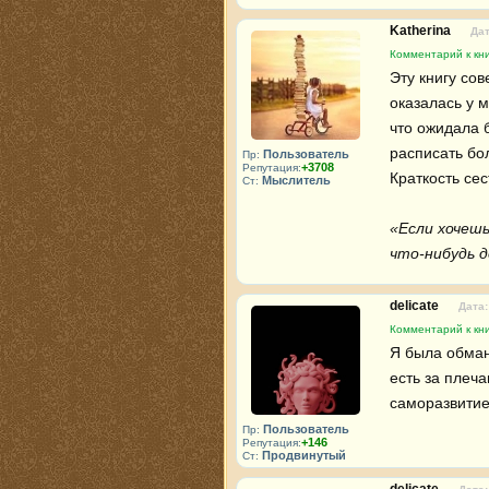
Katherina
Дат
Комментарий к кни
Эту книгу сов
оказалась у м
что ожидала 
расписать бол
Пользователь
Пр:
+3708
Репутация:
Краткость сес
Мыслитель
Ст:
«Если хочешь
что-нибудь д
delicate
Дата:
Комментарий к кни
Я была обман
есть за плеч
саморазвитие
Пользователь
Пр:
+146
Репутация:
Продвинутый
Ст: