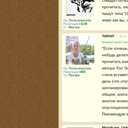
Ожидал больш
прочитать, ок
пишут типа"10
знаю как вы, 
Пользователь
Пр:
+1138
Репутация:
Мастер
Ст:
YakhaV
Дата:
Комментарий к кни
"Если хочешь
нибудь делать
прочитать кни
автора Хэл Эл
Пользователь
Пр:
+855
Репутация:
стала встават
Профи
Ст:
день (что отк
запланирован
общем, книга
многое можно 
опустощенной,
Рекомендую 
Metallcore_Uni