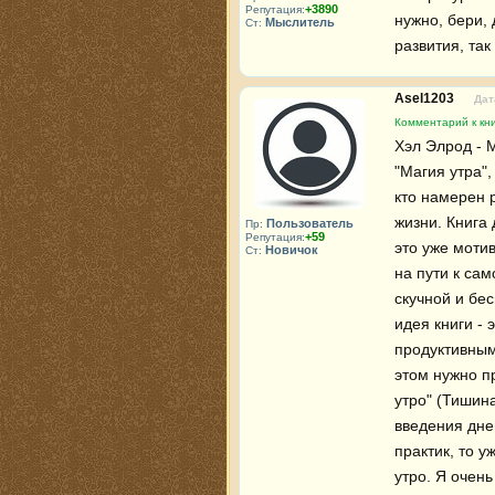
+3890
Репутация:
нужно, бери, 
Мыслитель
Ст:
развития, так
Asel1203
Дат
Комментарий к кни
Хэл Элрод - 
"Магия утра",
кто намерен р
жизни. Книга 
Пользователь
Пр:
+59
Репутация:
это уже мотив
Новичок
Ст:
на пути к са
скучной и бе
идея книги - 
продуктивным
этом нужно пр
утро" (Тишин
введения днев
практик, то у
утро. Я очень