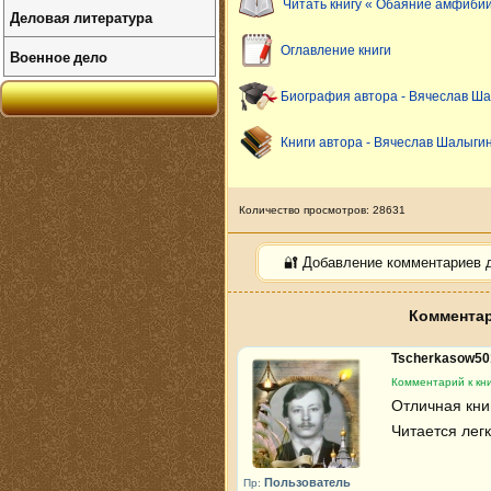
Читать книгу « Обаяние амфибий
Деловая литература
Оглавление книги
Военное дело
Биография автора - Вячеслав Ш
Книги автора - Вячеслав Шалыги
Количество просмотров: 28631
🔐 Добавление комментариев 
Комментар
Tscherkasow5
Комментарий к кн
Отличная книг
Читается легк
Пользователь
Пр: