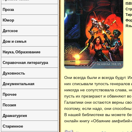
ISB
Проза
Стр
Тир
Юмор
Фо
Язы
Детское
Дом и семья
Наука, Образование
Справочная литература
Духовность
Они всегда были и всегда будут. 
Документальная
них списывали тупость генералов 
никогда не сопутствовала слава, н
Прочее
пусть их презирают и обвиняют во 
Галактики они остаются верны сво
Поэзия
поэтому, если надо, они способн
В нашей библиотеке вы можете б
Драматургия
онлайн книгу «Обаяние амфибий» 
Старинное