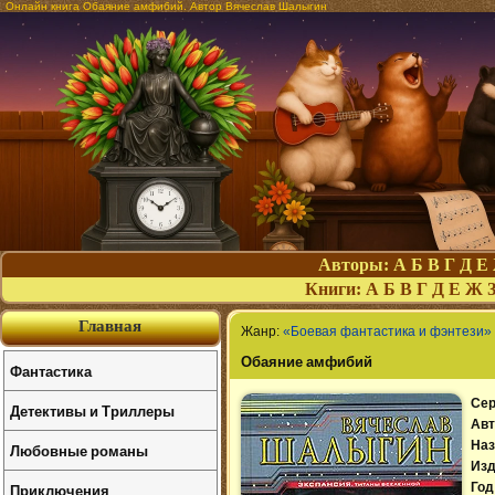
Онлайн книга Обаяние амфибий. Автор Вячеслав Шалыгин
Авторы:
А
Б
В
Г
Д
Е
Книги:
А
Б
В
Г
Д
Е
Ж
Главная
Жанр:
«Боевая фантастика и фэнтези»
Обаяние амфибий
Фантастика
Сер
Детективы и Триллеры
Авт
Наз
Любовные романы
Изд
Приключения
Год