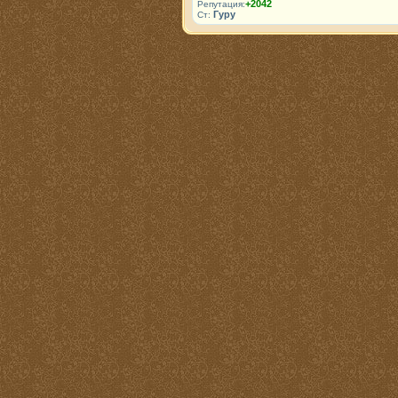
+2042
Репутация:
Гуру
Ст: