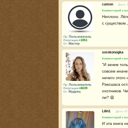
camon
Дата: 
Комментарий к кни
Неплохо. Лёгк
с существом.
Пользователь
Пр:
+1851
Репутация:
Мастер
Ст:
sorokonogka
Комментарий к кни
"И зачем толь
совсем иначе..
ничего этого 
Раксшаса оста
Пользователь
Пр:
+6639
Репутация:
охотников. Чи
Мудрец
Ст:
ли? 😫
Lilin1
Дата: 07
Комментарий к кни
И эта книга 