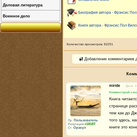
Деловая литература
Биография автора - Фрэнсис Пол
Военное дело
Книги автора - Фрэнсис Пол Вилс
Количество просмотров: 82251
🔐 Добавление комментариев 
Комм
miride
Дата: 1
Комментарий к кни
Книга читаетс
странице раск
тем как до Дж
того здесь, к
Пользователь
Пр:
+18187
Репутация:
книге это кон
Оракул
Ст: