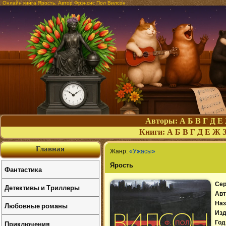
Онлайн книга Ярость. Автор Фрэнсис Пол Вилсон
Авторы:
А
Б
В
Г
Д
Е
Книги:
А
Б
В
Г
Д
Е
Ж
Главная
Жанр:
«Ужасы»
Ярость
Фантастика
Сер
Детективы и Триллеры
Авт
Наз
Любовные романы
Изд
Приключения
Год