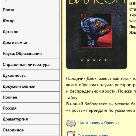
ISB
Проза
Стр
Тир
Юмор
Фо
Пер
Детское
Язы
Дом и семья
Наука, Образование
Справочная литература
Духовность
Наладчик Джек, известный тем, чт
каким образом получил распрост
Документальная
и беспредельной ярости. Поиски 
Прочее
тайну.
В нашей библиотеке вы можете б
Поэзия
«Ярость» перейдите по указанной 
Драматургия
Читать книгу « Ярость »
Старинное
Оглавление книги