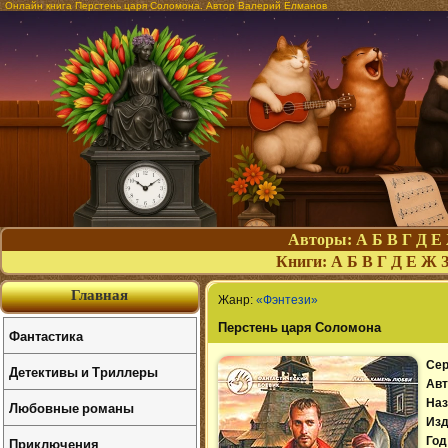
Онлайн книга Перстень царя Соломона. Автор Валерий Елманов
Авторы:
А
Б
В
Г
Д
Е
Книги:
А
Б
В
Г
Д
Е
Ж
Главная
Жанр:
«Фэнтези»
Перстень царя Соломона
Фантастика
Сер
Детективы и Триллеры
Авт
Наз
Любовные романы
Изд
Приключения
Год