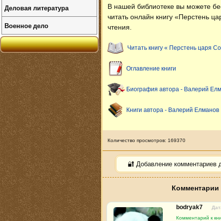
В нашей библиотеке вы можете б
Деловая литература
читать онлайн книгу «Перстень ц
Военное дело
чтения.
Читать книгу « Перстень царя С
Оглавление книги
Биография автора - Валерий Ел
Книги автора - Валерий Елманов
Количество просмотров: 169370
🔐 Добавление комментариев 
Комментарии 
bodryak7
Дат
Комментарий к кн