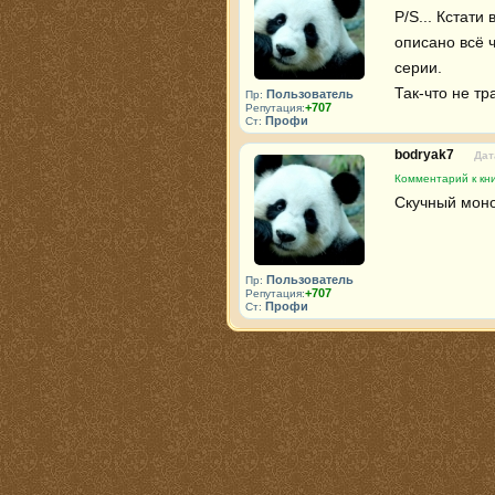
P/S... Кстати
описано всё 
серии.

Так-что не тр
Пользователь
Пр:
+707
Репутация:
Профи
Ст:
bodryak7
Дат
Комментарий к кн
Скучный моно
Пользователь
Пр:
+707
Репутация:
Профи
Ст: