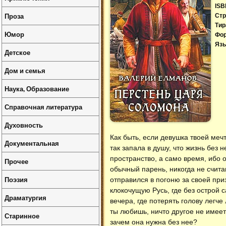
ISB
Проза
Стр
Тир
Юмор
Фо
Язы
Детское
Дом и семья
Наука, Образование
Справочная литература
Духовность
Как быть, если девушка твоей меч
Документальная
так запала в душу, что жизнь без 
пространство, а само время, ибо 
Прочее
обычный парень, никогда не счит
Поэзия
отправился в погоню за своей при
клокочущую Русь, где без острой
Драматургия
вечера, где потерять голову легче
ты любишь, ничто другое не имеет 
Старинное
зачем она нужна без нее?