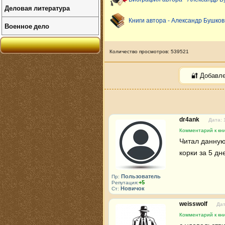
Деловая литература
Книги автора - Александр Бушков
Военное дело
Количество просмотров: 539521
🔐 Добавл
dr4ank
Дата: 
Комментарий к кни
Читал данную 
корки за 5 дн
Пользователь
Пр:
+5
Репутация:
Новичок
Ст:
weisswolf
Дат
Комментарий к кни