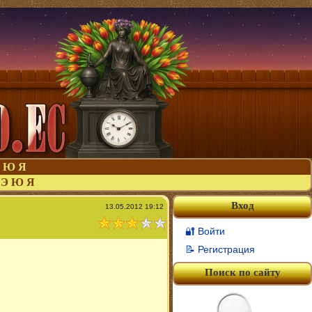
Ю
Я
Э
Ю
Я
Вход
13.05.2012 19:12
🔐 Войти
📝 Регистрация
Поиск по сайту