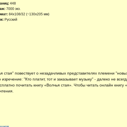
аниц:
448
аж:
7000 экз.
рмат:
84x108/32 (~130х205 мм)
к:
Русский
я стая" повествует о незадачливых представителях племени "новы
изречение: "Кто платит, тот и заказывает музыку" - далеко не всег
есплатно
почитать книгу «Волчья стая»
. Чтобы читать онлайн книгу
чтения.
ушков