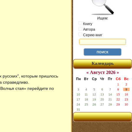
Ищем:
Книгу
Автора
Серию книг
Календарь
« Август 2026 »
х русских", которым пришлось
Пн
Вт
Ср
Чт
Пт
Сб
Вс
да справедливо.
1
2
 «Волчья стая» перейдите по
3
4
5
6
7
8
9
10
11
12
13
14
15
16
17
18
19
20
21
22
23
24
25
26
27
28
29
30
31