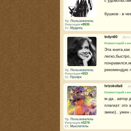
с удовольстви
бушков - в че
Пользователь
Пр:
+8935
Репутация:
Мудрец
Ст:
ledyn80
Дата:
Комментарий к кни
Эта книга,ка
легко,быстро
понравился,м
рекомендую 
Пользователь
Пр:
+553
Репутация:
Профи
Ст:
hrizokolla8
Да
Комментарий к кни
м-да.. автор 
плагиат: это
змею).. умен 
Пользователь
Пр:
+5274
Репутация:
Мыслитель
Ст: