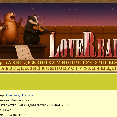
оры:
А
Б
В
Г
Д
Е
Ж
З
И
Й
К
Л
М
Н
О
П
Р
С
Т
У
Ф
Х
Ч
Ш
Ы
Э
:
А
Б
В
Г
Д
Е
Ж
З
И
Й
К
Л
М
Н
О
П
Р
С
Т
У
Ф
Х
Ц
Ч
Ш
Щ
Ы
ор:
Александр Бушков
вание:
Волчья стая
ательство:
ЗАО Издательство «ОЛМА-ПРЕСС»
:
2004 г
N:
5-224-04612-2