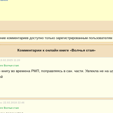
ение комментариев доступно только зарегистрированным пользователям
Комментарии к онлайн книге «Волчья стая»
13.02.2025 11:20
ге Волчья стая:
книгу во времена РМП, поправляясь в сан. части. Увлекла не на шу
ей
а: 22.02.2018 22:46
ге Волчья стая: