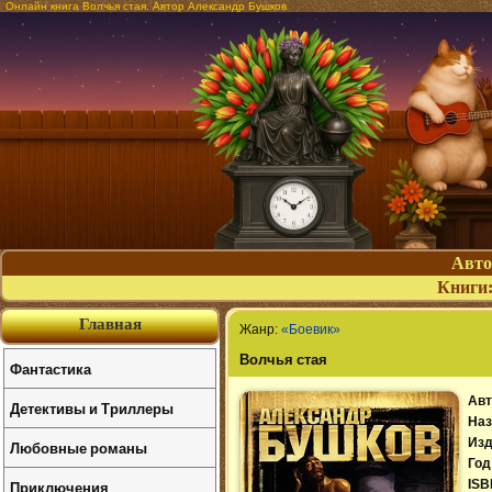
Онлайн книга Волчья стая. Автор Александр Бушков
Авт
Книги
Главная
Жанр:
«Боевик»
Волчья стая
Фантастика
Авт
Детективы и Триллеры
Наз
Изд
Любовные романы
Год
Приключения
ISB