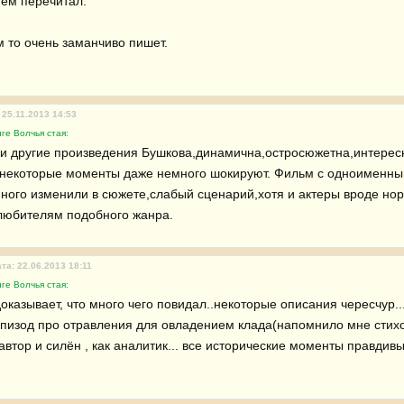
ем перечитал.

м то очень заманчиво пишет.
 25.11.2013 14:53
ге Волчья стая:
к и другие произведения Бушкова,динамична,остросюжетна,интересн
,некоторые моменты даже немного шокируют. Фильм с одноименны
ного изменили в сюжете,слабый сценарий,хотя и актеры вроде нор
любителям подобного жанра.
та: 22.06.2013 18:11
ге Волчья стая:
доказывает, что много чего повидал..некоторые описания чересчур..
 эпизод про отравления для овладением клада(напомнило мне стих
автор и силён , как аналитик... все исторические моменты правдивы.