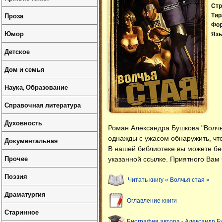
Стр
Проза
Тир
Фо
Юмор
Язы
Детское
Дом и семья
Наука, Образование
Справочная литература
Духовность
Роман Александра Бушкова "Волчь
однажды с ужасом обнаружить, что 
Документальная
В нашей библиотеке вы можете б
Прочее
указанной ссылке. Приятного Вам 
Поэзия
Читать книгу « Волчья стая »
Драматургия
Оглавление книги
Старинное
Биография автора - Александр Б