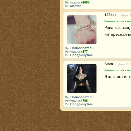
+1066
Репутация:
Мастер
Ст:
123kat
Дата: 
Комментарий к кни
Рева как всег
интересная к
Пользователь
Пр:
+177
Репутация:
Продвинутый
Ст:
Sloth
Дата: 08
Комментарий к кни
Эта книга инт
Пользователь
Пр:
+708
Репутация:
Продвинутый
Ст: