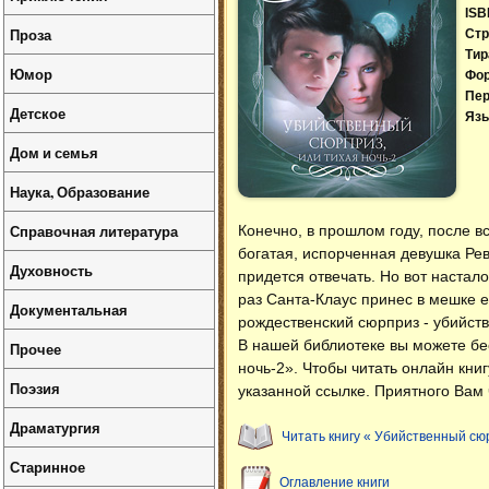
ISB
Проза
Стр
Тир
Юмор
Фо
Пер
Детское
Язы
Дом и семья
Наука, Образование
Справочная литература
Конечно, в прошлом году, после 
богатая, испорченная девушка Рев
Духовность
придется отвечать. Но вот настало
раз Санта-Клаус принес в мешке 
Документальная
рождественский сюрприз - убийств
В нашей библиотеке вы можете б
Прочее
ночь-2»
. Чтобы читать онлайн кни
Поэзия
указанной ссылке. Приятного Вам 
Драматургия
Читать книгу « Убийственный сюр
Старинное
Оглавление книги