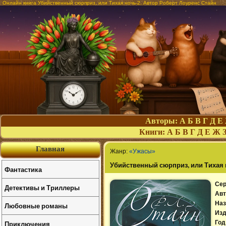
Онлайн книга Убийственный сюрприз, или Тихая ночь-2. Автор Роберт Лоуренс Стайн
Авторы:
А
Б
В
Г
Д
Е
Книги:
А
Б
В
Г
Д
Е
Ж
Главная
Жанр:
«Ужасы»
Убийственный сюрприз, или Тихая 
Фантастика
Сер
Детективы и Триллеры
Авт
Наз
Любовные романы
Изд
Приключения
Год