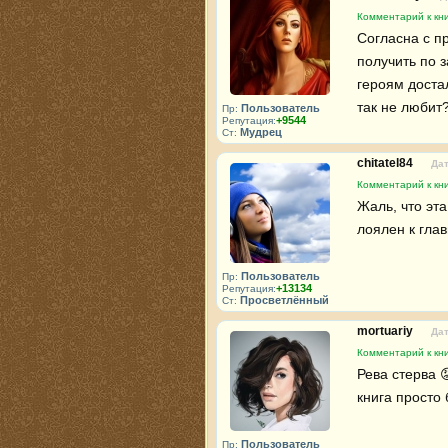
Комментарий к кни
Согласна с п
получить по з
героям достал
так не любит
Пользователь
Пр:
+9544
Репутация:
Мудрец
Ст:
chitatel84
Дат
Комментарий к кни
Жаль, что эта
лоялен к гла
Пользователь
Пр:
+13134
Репутация:
Просветлённый
Ст:
mortuariy
Дат
Комментарий к кни
Рева стерва 
книга просто 
Пользователь
Пр: