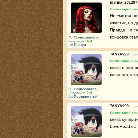
marina_20129
Комментарий к кн
Не смотря на 
ужастик, но дл
Правда... я с
концовка ста
Пользователь
Пр:
+631
Репутация:
Профи
Ст:
TANYA998
Да
Комментарий к кн
книга с инте
концовка,кот
Пользователь
Пр:
+148
Репутация:
Продвинутый
Ст:
TANYA998
Да
Комментарий к кн
книга супер,н
LoveRead.ec 