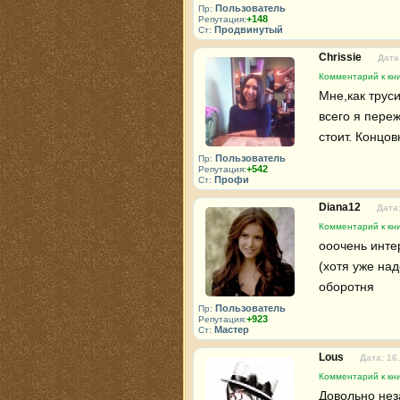
Пользователь
Пр:
+148
Репутация:
Продвинутый
Ст:
Chrissie
Дата
Комментарий к кн
Мне,как трус
всего я переж
стоит. Концов
Пользователь
Пр:
+542
Репутация:
Профи
Ст:
Diana12
Дата:
Комментарий к кн
ооочень инте
(хотя уже над
оборотня
Пользователь
Пр:
+923
Репутация:
Мастер
Ст:
Lous
Дата: 16
Комментарий к кн
Довольно нез