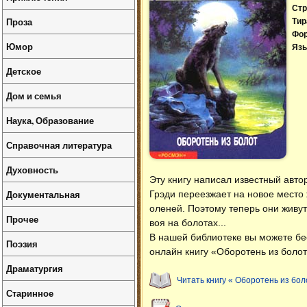
Стр
Проза
Тир
Фо
Юмор
Язы
Детское
Дом и семья
Наука, Образование
Справочная литература
Духовность
Эту книгу написал известный авто
Документальная
Грэди переезжает на новое место ж
оленей. Поэтому теперь они живут
Прочее
воя на болотах...
В нашей библиотеке вы можете б
Поэзия
онлайн книгу «Оборотень из болот
Драматургия
Читать книгу « Оборотень из бол
Старинное