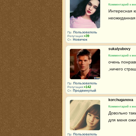
Комментарий к кн
Интересная кн
неожиданная
Пользователь
Пр:
+39
Репутация:
Новичок
Ст:
sukalyubovy
Комментарий к кн
очень понрави
,ничего страш
Пользователь
Пр:
+142
Репутация:
Продвинутый
Ст:
korchuganova
Комментарий к кн
Довольно таки
для меня ож
Пользователь
Пр: