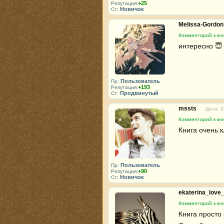
+25
Репутация:
Новичок
Ст:
Melissa-Gordo
Комментарий к кн
интересно 😇
Пользователь
Пр:
+193
Репутация:
Продвинутый
Ст:
mssts
Дата: 2
Комментарий к кн
Книга очень кл
Пользователь
Пр:
+90
Репутация:
Новичок
Ст:
ekaterina_love
Комментарий к кн
Книга просто 