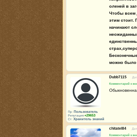
оленей в заг
Чтобы всем д
этим стоит.
начинают сл
неожиданный
единственны
страх,супер
Бесконечные
можно было 
Dubb7115
Дат
Комментарий к кн
Обыкновенная
Пользователь
Пр:
+29653
Репутация:
Хранитель знаний
Ст:
chitatel84
Дат
Комментарий к кн