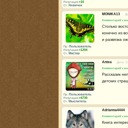
+10
Репутация:
Новичок
Ст:
MONIKA13
Д
Комментарий к кн
Столько восто
конечно из вс
и развязка ож
Пользователь
Пр:
+1204
Репутация:
Мастер
Ст:
Antea
Дата: 1
Комментарий к кн
Рассказик неп
детских стра
Пользователь
Пр:
+4730
Репутация:
Мыслитель
Ст:
Adrianna4444
Комментарий к кн
Книга интерес