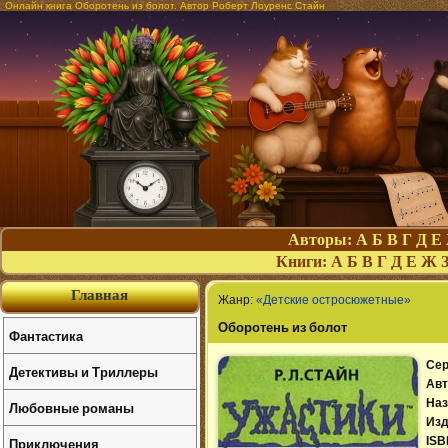
Онлайн книга Оборотень из болот. Автор Роберт Лоуренс Стайн
Авторы:
А
Б
В
Г
Д
Е
Книги:
А
Б
В
Г
Д
Е
Ж
Главная
Жанр:
«Детские остросюжетные»
Оборотень из болот
Фантастика
Сер
Детективы и Триллеры
Авт
Наз
Любовные романы
Изд
Приключения
ISB