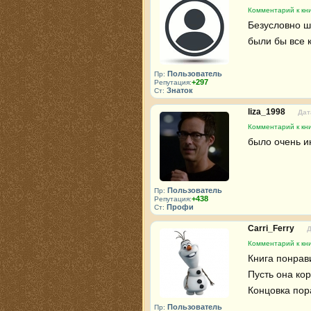
Комментарий к кн
Безусловно ш
были бы все 
Пользователь
Пр:
+297
Репутация:
Знаток
Ст:
liza_1998
Дат
Комментарий к кн
было очень и
Пользователь
Пр:
+438
Репутация:
Профи
Ст:
Carri_Ferry
Д
Комментарий к кн
Книга понрави
Пусть она кор
Концовка пор
Пользователь
Пр: