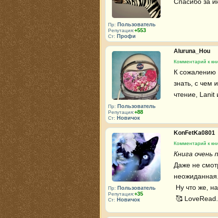
Спасибо за ин
Пользователь
Пр:
+553
Репутация:
Профи
Ст:
Aluruna_Hou
Комментарий к кн
К сожалению 
знать, с чем 
чтение, Lanit
Пользователь
Пр:
+88
Репутация:
Новичок
Ст:
KonFetKa0801
Комментарий к кн
Книга очень п
Даже не смотр
неожиданная. 
 Ну что же, начнем читать следующую книгу этого автора. 

Пользователь
Пр:
+35
Репутация:
 🥰 LoveRead.
Новичок
Ст: