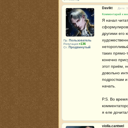
Davikt
Дата: 
Комментарий к кн
Я начал читат
сформулирова
другими его к
художественн
Пользователь
Пр:
+136
Репутация:
неторопливый
Продвинутый
Ст:
таких прямо-т
конечно прису
этот приём, н
довольно инт
подросткам и 
начать.

P.S. Во время
комментаторов
я еле дочитал
violla.cantwel