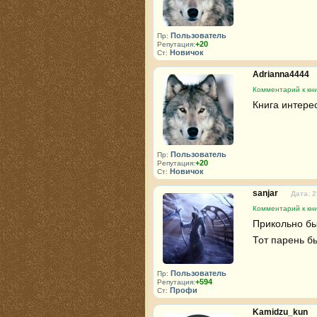
Пользователь
Пр:
+20
Репутация:
Новичок
Ст:
Adrianna4444
Комментарий к кн
Книга интерес
Пользователь
Пр:
+20
Репутация:
Новичок
Ст:
sanjar
Дата: 2
Комментарий к кн
Прикольно бы
Тот парень б
Пользователь
Пр:
+594
Репутация:
Профи
Ст:
Kamidzu_kun