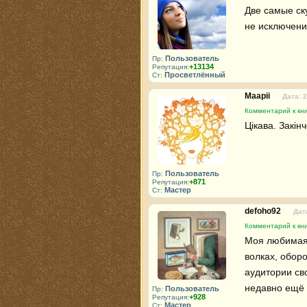
Две самые ску
не исключен
Пользователь
Пр:
+13134
Репутация:
Просветлённый
Ст:
Maapii
Дата: 
Комментарий к кн
Цікава. Закін
Пользователь
Пр:
+871
Репутация:
Мастер
Ст:
defoho92
Дат
Комментарий к кн
Моя любимая к
волках, обор
аудитории сво
недавно ещё 
Пользователь
Пр:
+928
Репутация:
Мастер
Ст: