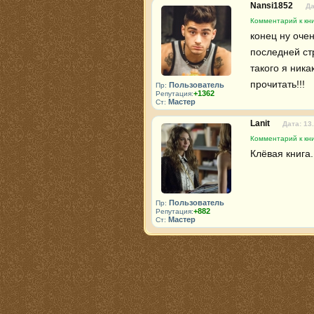
Nansi1852
Да
Комментарий к кн
конец ну очен
последней стр
такого я ника
прочитать!!!
Пользователь
Пр:
+1362
Репутация:
Мастер
Ст:
Lanit
Дата: 13
Комментарий к кн
Клёвая книга.
Пользователь
Пр:
+882
Репутация:
Мастер
Ст: