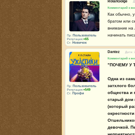
RolanGolge
Д
Комментарий к кн
Как обычно, 
братом или се
внимание на 
начинать писа
Пользователь
Пр:
+65
Репутация:
Новичок
Ст:
Dantez
Дата: 
Комментарий к кн
"ПОЧЕМУ У 
Одна из самы
затхлого бо
Пользователь
Пр:
+549
Репутация:
общества и 
Профи
Ст:
старый дом 
(который ра
окрестности
Отшельником
девочкой. П
неприятности