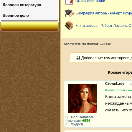
Оглавление книги
Деловая литература
Биография автора - Роберт Лоур
Военное дело
Книги автора - Роберт Лоуренс С
Количество просмотров: 138630
🔐 Добавление комментариев 
Комментари
CrownLady
Д
Комментарий к кн
Книга замеча
неожиданными
сказать, что 
Пользователь
Пр:
+9556
Репутация:
Мудрец
Ст: