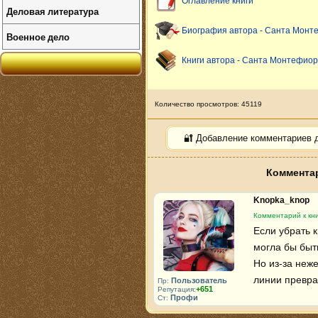
Оглавление книги
Деловая литература
Биография автора - Санта Монт
Военное дело
Книги автора - Санта Монтефио
Количество просмотров: 45119
🔐 Добавление комментариев 
Комментар
Knopka_knop
Комментарий к кн
Если убрать к
могла бы быт
Но из-за неж
линии превра
Пользователь
Пр:
+651
Репутация:
Профи
Ст: