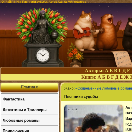
Онлайн книга Пленники судьбы. Автор Санта Монтефиоре
Авторы:
А
Б
В
Г
Д
Е
Книги:
А
Б
В
Г
Д
Е
Ж
Главная
Жанр:
«Современные любовные роман
Пленники судьбы
Фантастика
Авт
Детективы и Триллеры
Наз
Изд
Любовные романы
Год
Приключения
ISB