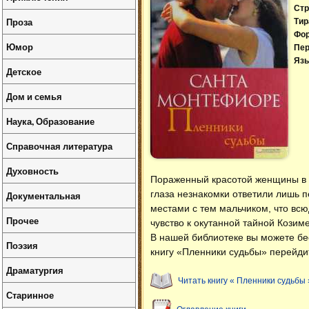
Стр
Проза
Тир
Фо
Юмор
Пер
Язы
Детское
Дом и семья
Наука, Образование
Справочная литература
Духовность
Пораженный красотой женщины в ч
глаза незнакомки ответили лишь п
Документальная
местами с тем мальчиком, что всюд
Прочее
чувство к окутанной тайной Козим
В нашей библиотеке вы можете б
Поэзия
книгу «Пленники судьбы» перейдит
Драматургия
Читать книгу « Пленники судьбы 
Старинное