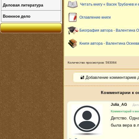
Деловая литература
Читать книгу « Васек Трубачев и
Военное дело
Оглавление книги
Биография автора - Валентина 
Книги автора - Валентина Осеев
Количество просмотров: 593064
🔐 Добавление комментариев 
Комментарии к о
Julia_AG
Дата
Комментарий к кни
Детство. Одн
была вера в л