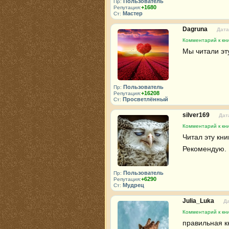
Пользователь
Пр:
+1680
Репутация:
Мастер
Ст:
Dagruna
Дата
Комментарий к кни
Мы читали эту
Пользователь
Пр:
+16208
Репутация:
Просветлённый
Ст:
silver169
Дат
Комментарий к кни
Читал эту кни
Рекомендую.
Пользователь
Пр:
+6290
Репутация:
Мудрец
Ст:
Julia_Luka
Да
Комментарий к кни
правильная кн