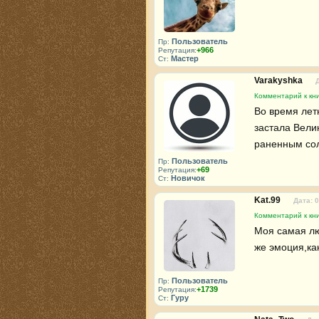
Пользователь
Пр:
+966
Репутация:
Мастер
Ст:
Varakyshka
Комментарий к кни
Во время летн
застала Вели
раненным сол
Пользователь
Пр:
+69
Репутация:
Новичок
Ст:
Kat.99
Дата: 
Комментарий к кни
Моя самая лю
же эмоция,как
Пользователь
Пр:
+1739
Репутация:
Гуру
Ст: