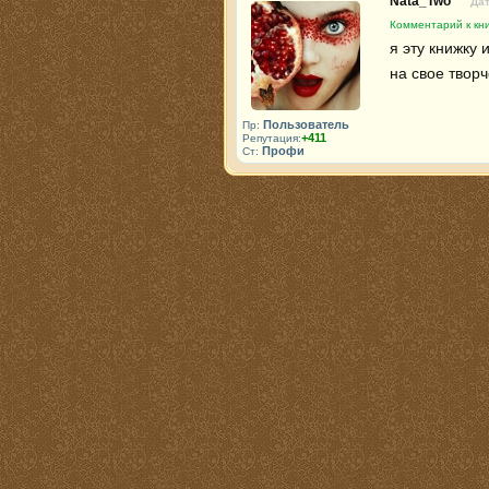
Nata_Two
Дат
Комментарий к кни
я эту книжку 
на свое творч
Пользователь
Пр:
+411
Репутация:
Профи
Ст: