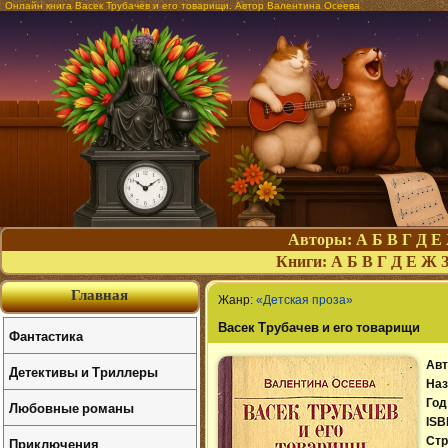
Онлайн книга Васек Трубачев и его товарищи. Автор Валентина Осеева
Авторы:
А
Б
В
Г
Д
Е
Книги:
А
Б
В
Г
Д
Е
Ж
Главная
Жанр:
«Детская проза»
Васек Трубачев и его товарищи
Фантастика
Авт
Детективы и Триллеры
Наз
Год
Любовные романы
ISB
Приключения
Стр