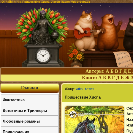
Онлайн книга Пришествие Хиспа. Автор Павел Миротворцев
Авторы:
А
Б
В
Г
Д
Е
Книги:
А
Б
В
Г
Д
Е
Ж
Главная
Жанр:
«Фэнтези»
Пришествие Хиспа
Фантастика
Сер
Детективы и Триллеры
Авт
Наз
Любовные романы
Изд
Приключения
Год