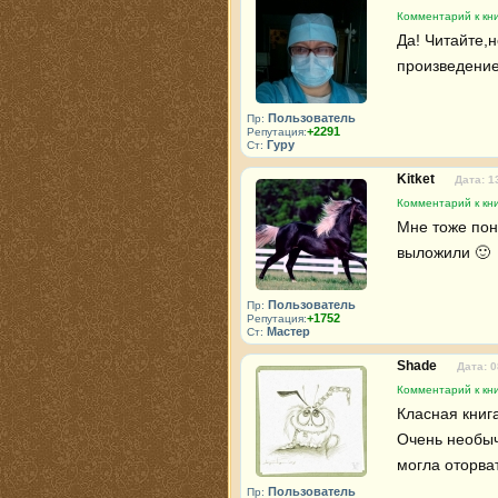
Комментарий к кн
Да! Читайте,н
произведение
Пользователь
Пр:
+2291
Репутация:
Гуру
Ст:
Kitket
Дата: 1
Комментарий к кн
Мне тоже пон
выложили 🙂 
Пользователь
Пр:
+1752
Репутация:
Мастер
Ст:
Shade
Дата: 0
Комментарий к кн
Класная книга
Очень необычн
могла оторва
Пользователь
Пр: