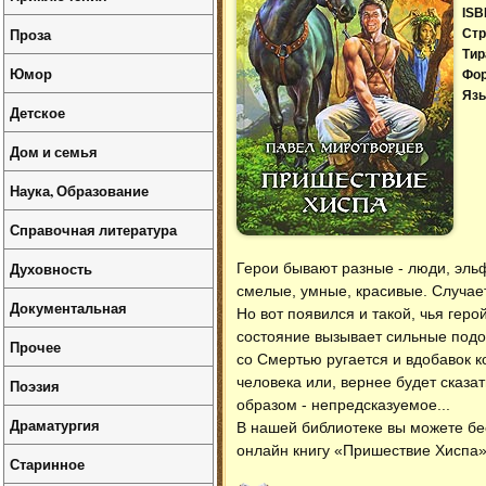
ISB
Проза
Стр
Тир
Юмор
Фо
Язы
Детское
Дом и семья
Наука, Образование
Справочная литература
Духовность
Герои бывают разные - люди, эль
смелые, умные, красивые. Случаетс
Документальная
Но вот появился и такой, чья гер
состояние вызывает сильные подо
Прочее
со Смертью ругается и вдобавок ко
человека или, вернее будет сказа
Поэзия
образом - непредсказуемое...
Драматургия
В нашей библиотеке вы можете б
онлайн книгу «Пришествие Хиспа»
Старинное