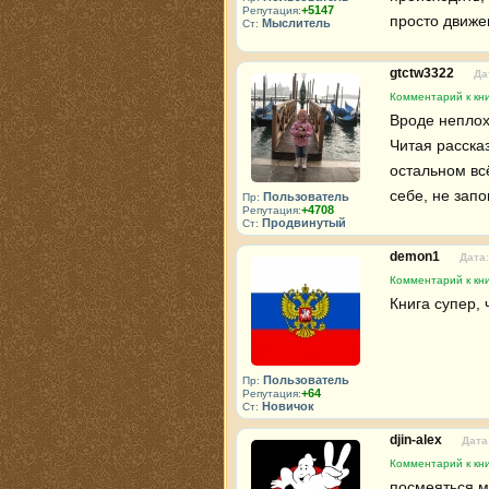
+5147
Репутация:
просто движе
Мыслитель
Ст:
gtctw3322
Да
Комментарий к кн
Вроде неплохо
Читая рассказ
остальном всё
себе, не запо
Пользователь
Пр:
+4708
Репутация:
Продвинутый
Ст:
demon1
Дата:
Комментарий к кн
Книга супер, 
Пользователь
Пр:
+64
Репутация:
Новичок
Ст:
djin-alex
Дата
Комментарий к кн
посмеяться м