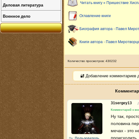
Читать книгу « Пришествие Хисп
Деловая литература
Военное дело
Оглавление книги
Биография автора - Павел Миро
Книги автора - Павел Миротворц
Количество просмотров: 430232
🔐 Добавление комментариев 
Комментар
31sergey13
Комментарий к кн
Ну так, прост
половина пер
мечах - это н
происходить, 
Пользователь
Пр: