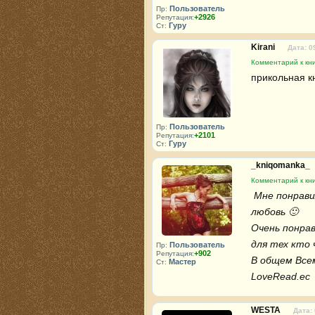
Пользователь
Пр:
+2926
Репутация:
Гуру
Ст:
Kirani
Дата: 0
Комментарий к кн
прикольная кн
Пользователь
Пр:
+2101
Репутация:
Гуру
Ст:
_kniqomanka_
Комментарий к кн
 Мне понравилось, много юмора, интересных событий, есть и битвы и 
любовь 🙂 

Очень понрав
для тех кто ч
Пользователь
Пр:
+902
Репутация:
В общем Всем
Мастер
Ст:
LoveRead.ec 
WESTA
Дата: