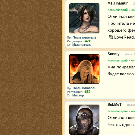
Ms.Tinamur
Д
Комментарий к кн
Отличная кни
Прочитала не
хорошего фен
 🥰 LoveRead.
Пользователь
Пр:
+4215
Репутация:
Мыслитель
Ст:
Sonety
Дата: 
Комментарий к кн
мне понравил
будет весело
Пользователь
Пр:
+859
Репутация:
Мастер
Ст:
SubMeT
Дата:
Комментарий к кн
Отличная книг
Читать одноз