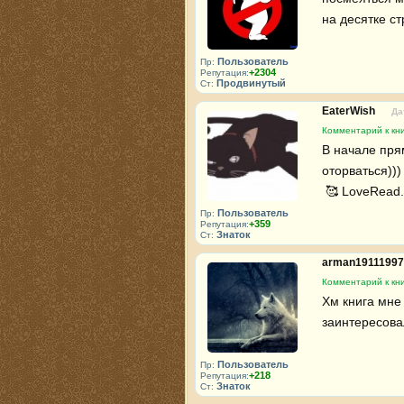
на десятке ст
Пользователь
Пр:
+2304
Репутация:
Продвинутый
Ст:
EaterWish
Да
Комментарий к кн
В начале прям
оторваться)))

 🥰 LoveRead.
Пользователь
Пр:
+359
Репутация:
Знаток
Ст:
arman1911199
Комментарий к кн
Хм книга мне 
заинтересовал
Пользователь
Пр:
+218
Репутация:
Знаток
Ст: