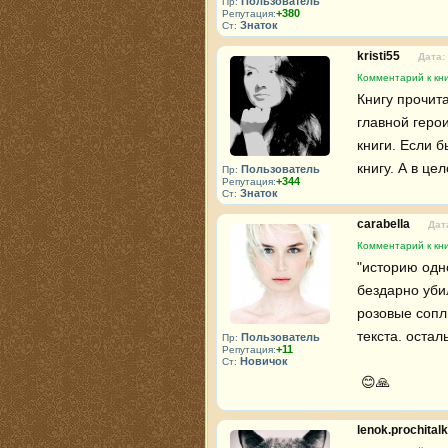
Пользователь
Пр:
+380
Репутация:
Знаток
Ст:
kristi55
Дата:
Комментарий к кни
Книгу прочит
главной герои
книги. Если б
книгу. А в це
Пользователь
Пр:
+344
Репутация:
Знаток
Ст:
carabella
Дат
Комментарий к кни
"историю одно
бездарно убил
розовые сопл
текста. остал
Пользователь
Пр:
+11
Репутация:
Новичок
Ст:
 😊🙏 
lenok.prochital