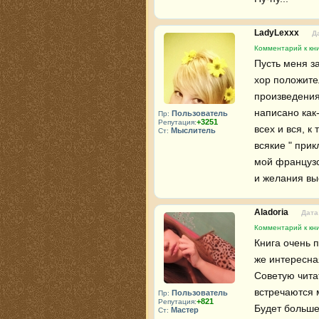
LadyLexxx
Д
Комментарий к кни
Пусть меня з
хор положите
произведения
написано как
Пользователь
Пр:
+3251
Репутация:
всех и вся, 
Мыслитель
Ст:
всякие " прик
мой французск
и желания выс
Aladoria
Дата
Комментарий к кни
Книга очень п
же интересная
Советую чита
встречаются м
Пользователь
Пр:
+821
Репутация:
Будет больше
Мастер
Ст: