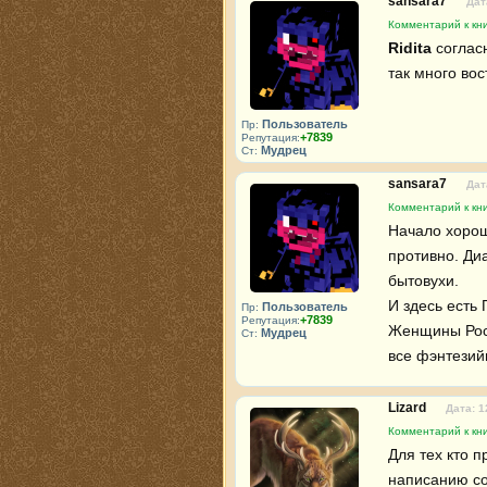
sansara7
Дат
Комментарий к кни
Ridita
 соглас
так много во
Пользователь
Пр:
+7839
Репутация:
Мудрец
Ст:
sansara7
Дат
Комментарий к кни
Начало хорош
противно. Диа
бытовухи.

И здесь есть
Пользователь
Пр:
+7839
Репутация:
Женщины Росс
Мудрец
Ст:
все фэнтезий
Lizard
Дата: 1
Комментарий к кни
Для тех кто 
написанию со