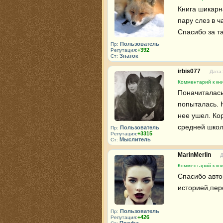
Книга шикарн
пару слез в 
Спасибо за та
Пользователь
Пр:
+392
Репутация:
Знаток
Ст:
irbis077
Дата:
Комментарий к кни
Поначиталась
попыталась. 
нее ушел. Кор
средней школ
Пользователь
Пр:
+3315
Репутация:
Мыслитель
Ст:
MarinMerlin
Д
Комментарий к кни
Спасибо автор
историей,пер
Пользователь
Пр:
+426
Репутация: