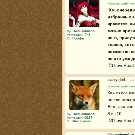
Комментарий к кни
 Хм, очередная книга от моего любимого, вернее #16 в списке 
избранных ав
нравится, чи
можно призн
Пользователь
Пр:
+746
Репутация:
него, присут
Профи
Ст:
класса, хоть
покажется по
но это уже 
 🥰 LoveRead.
azazyejbd
Дат
Комментарий к кни
Как-то все кн
не слишком за
Есть конечно 
8 из 10

Пользователь
Пр:
+3184
Репутация:
 🥰 LoveRead.
Мыслитель
Ст: