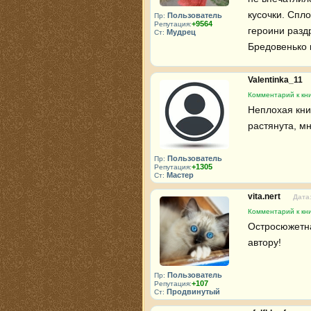
кусочки. Спло
Пользователь
Пр:
+9564
Репутация:
героини раздр
Мудрец
Ст:
Бредовенько к
Valentinka_11
Комментарий к кни
Неплохая кни
растянута, мн
Пользователь
Пр:
+1305
Репутация:
Мастер
Ст:
vita.nert
Дата:
Комментарий к кни
Остросюжетна
автору!
Пользователь
Пр:
+107
Репутация:
Продвинутый
Ст: