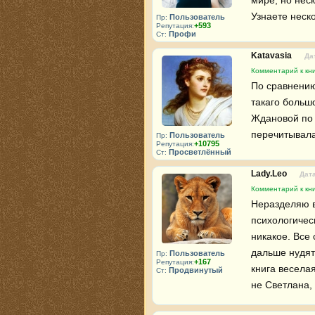
мире, но неск
Узнаете неск
Пользователь
Пр:
+593
Репутация:
Профи
Ст:
Katavasia
Да
Комментарий к кни
По сравнению
такаго большо
Ждановой по 
перечитывала,
Пользователь
Пр:
+10795
Репутация:
Просветлённый
Ст:
Lady.Leo
Дата
Комментарий к кни
Неразделяю во
психологичес
никакое. Все 
дальше нудят
Пользователь
Пр:
+167
Репутация:
книга веселая
Продвинутый
Ст:
не Светлана,