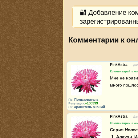
🔐 Добавление ко
зарегистрированн
Комментарии к онл
PinkAstra
Дат
Комментарий к кни
Мне не нравит
много пошлос
Пользователь
Пр:
+100399
Репутация:
Хранитель знаний
Ст:
PinkAstra
Дат
Комментарий к кни
Серия 
Невес
1. Алауэн. 