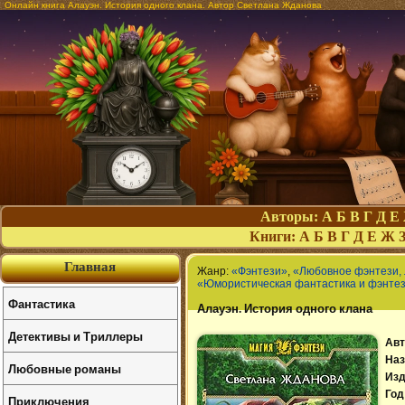
Онлайн книга Алауэн. История одного клана. Автор Светлана Жданова
Авторы:
А
Б
В
Г
Д
Е
Книги:
А
Б
В
Г
Д
Е
Ж
Главная
Жанр:
«Фэнтези»
,
«Любовное фэнтези,
«Юмористическая фантастика и фэнте
Фантастика
Алауэн. История одного клана
Детективы и Триллеры
Авт
Наз
Любовные романы
Изд
Год
Приключения