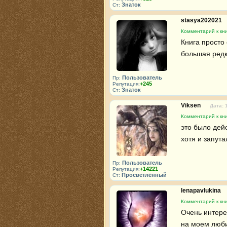
Знаток
Ст:
stasya202021
Комментарий к кни
Книга просто 
большая редк
Пользователь
Пр:
+245
Репутация:
Знаток
Ст:
Viksen
Дата: 
Комментарий к кни
это было дей
хотя и запута
Пользователь
Пр:
+14221
Репутация:
Просветлённый
Ст:
lenapavlukina
Комментарий к кни
Очень интере
на моем любим