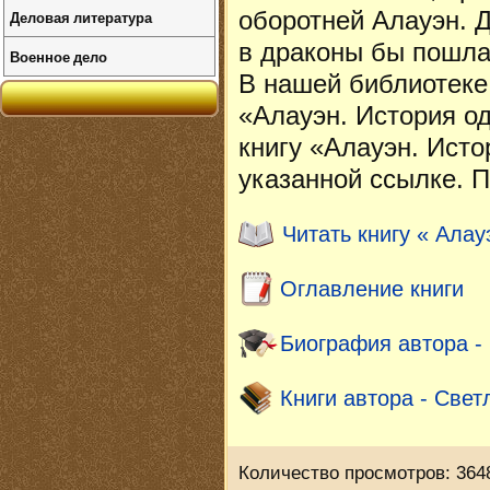
оборотней Алауэн. Д
Деловая литература
в драконы бы пошла,
Военное дело
В нашей библиотеке
«Алауэн. История од
книгу «Алауэн. Исто
указанной ссылке. П
Читать книгу « Алау
Оглавление книги
Биография автора -
Книги автора - Све
Количество просмотров: 364