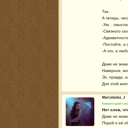
Так...

А теперь, чег
-Хм... смысла;
-Связного сюж
-Адекватности
-Постойте, а 
-А что, и люб
Даже не знаю
Наверное, мо
Эх, правда, н
Для этой книг
Marceluska_J
Комментарий к кни
Даже не знаю, 
Порой я её об