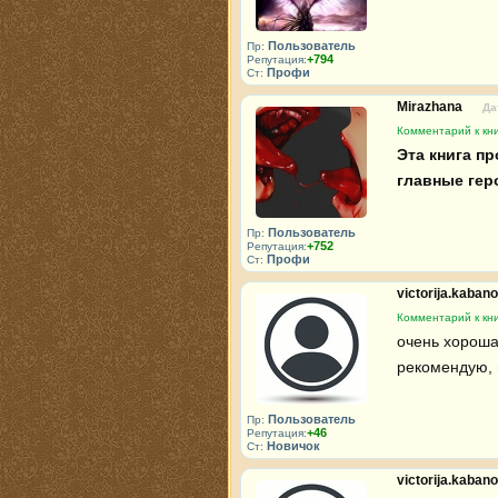
Пользователь
Пр:
+794
Репутация:
Профи
Ст:
Mirazhana
Да
Комментарий к кни
Эта книга пр
главные гер
Пользователь
Пр:
+752
Репутация:
Профи
Ст:
victorija.kaban
Комментарий к кни
очень хорошая
рекомендую, 
Пользователь
Пр:
+46
Репутация:
Новичок
Ст:
victorija.kaban