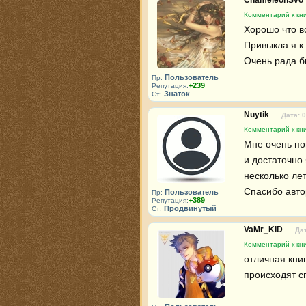
ChameleonSvo
Комментарий к кни
Хорошо что вс
Привыкла я к 
Очень рада б
Пользователь
Пр:
+239
Репутация:
Знаток
Ст:
Nuytik
Дата: 
Комментарий к кни
Мне очень пон
и достаточно 
несколько лет
Спасибо авто
Пользователь
Пр:
+389
Репутация:
Продвинутый
Ст:
VaMr_KID
Дат
Комментарий к кни
отличная книг
происходят с