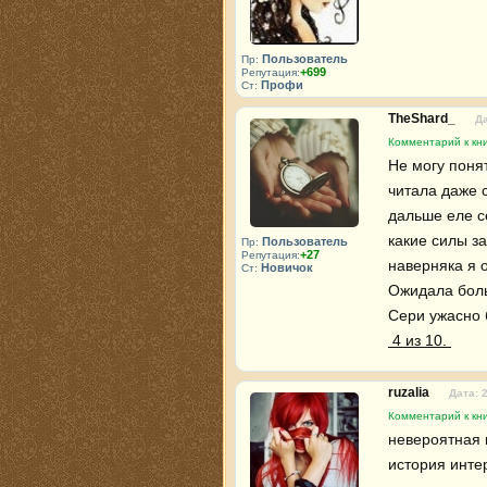
Пользователь
Пр:
+699
Репутация:
Профи
Ст:
TheShard_
Да
Комментарий к кни
Не могу понят
читала даже с
дальше еле се
какие силы з
Пользователь
Пр:
+27
Репутация:
наверняка я о
Новичок
Ст:
Ожидала боль
 4 из 10. 
ruzalia
Дата: 
Комментарий к кни
невероятная к
история инте