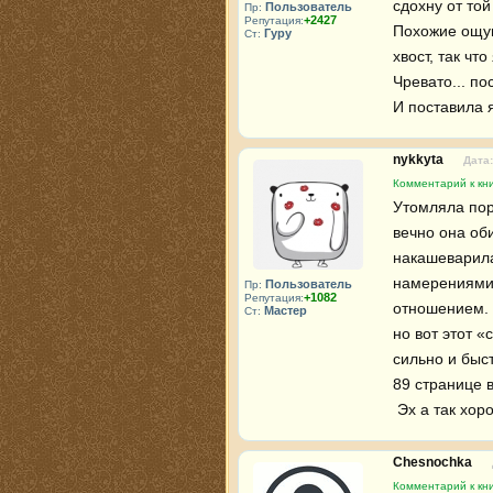
сдохну от той
Пользователь
Пр:
+2427
Репутация:
Похожие ощущ
Гуру
Ст:
хвост, так чт
Чревато... по
И поставила я
nykkyta
Дата:
Комментарий к кни
Утомляла поро
вечно она оби
накашеварила 
намерениями 
Пользователь
Пр:
+1082
Репутация:
отношением. И
Мастер
Ст:
но вот этот «
сильно и быс
89 странице 
 Эх а так хо
Chesnochka
Комментарий к кни