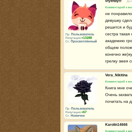
vfylfhbyrf
Дат
Комментарий к кни
не понравилос
девушку сдел
решится и буд
сестра такая
Пользователь
Пр:
+13288
Репутация:
академию гро
Просветлённый
Ст:
общем положе
конечно же)к
грелку змея 
Vera_Nikitina
Комментарий к кни
Книга мне оче
Очень захват
почитать на д
Пользователь
Пр:
+67
Репутация:
Новичок
Ст:
Karolin14666
Комментарий к кни