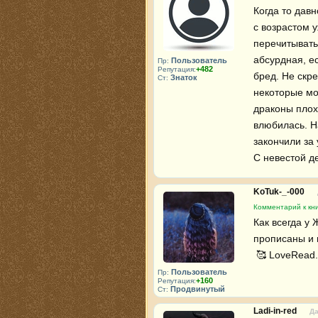
Когда то давн
с возрастом 
перечитывать 
абсурдная, ес
Пользователь
Пр:
+482
Репутация:
бред. Не скре
Знаток
Ст:
некоторые мом
драконы плохи
влюбилась. На
закончили за 
С невестой де
KoTuk-_-000
Комментарий к кни
Как всегда у
прописаны и и
 🥰 LoveRead.
Пользователь
Пр:
+160
Репутация:
Продвинутый
Ст:
Ladi-in-red
Да