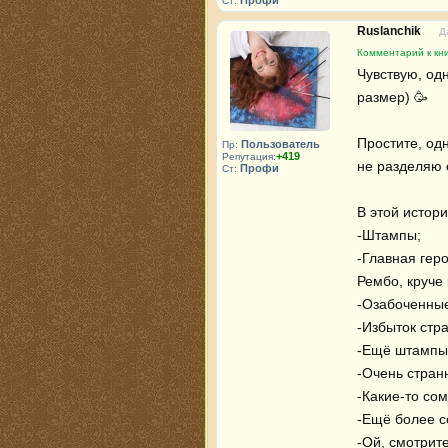
Профи
Ст:
Ruslanchik
Д
Комментарий к кни
Чувствую, одн
размер) 🥳 

Простите, одн
Пользователь
Пр:
+419
Репутация:
не разделяю е
Профи
Ст:
В этой истори
-Штампы;

-Главная гер
Рембо, круче 
-Озабоченные
-Избыток стра
-Ещё штампы;
-Очень странн
-Какие-то со
-Ещё более с
-Ой, смотрите