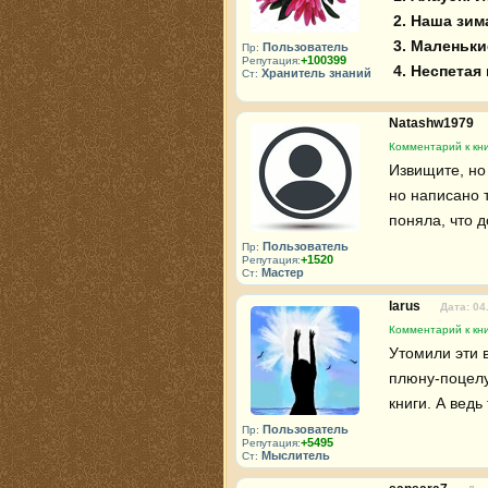
2. Наша зим
3. Маленьки
Пользователь
Пр:
+100399
Репутация:
4. Неспетая
Хранитель знаний
Ст:
Natashw1979
Комментарий к кни
Извищите, но 
но написано т
поняла, что д
Пользователь
Пр:
+1520
Репутация:
Мастер
Ст:
larus
Дата: 04
Комментарий к кни
Утомили эти 
плюну-поцелу
книги. А ведь
Пользователь
Пр:
+5495
Репутация:
Мыслитель
Ст: