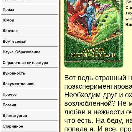
ISB
Стр
Проза
Тир
Фо
Юмор
Язы
Детское
Дом и семья
Наука, Образование
Справочная литература
Духовность
Вот ведь странный н
Документальная
поэкспериментирова
Необходим друг и о
Прочее
возлюбленной? Не м
Поэзия
любви и нежности оч
Драматургия
что есть. На беду, н
Старинное
попала я. И все, пр