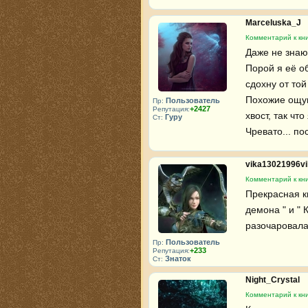
Marceluska_J
Комментарий к кни
Даже не знаю, 
Порой я её об
сдохну от той
Похожие ощущ
Пользователь
Пр:
+2427
Репутация:
хвост, так чт
Гуру
Ст:
Чревато... по
vika13021996v
Комментарий к кни
Прекрасная кн
демона " и " 
разочаровала
Пользователь
Пр:
+233
Репутация:
Знаток
Ст:
Night_Crystal
Комментарий к кни