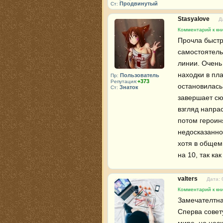
Продвинутый
Ст:
Stasyalove
Д
Комментарий к кни
Прочла быстр
самостоятель
линии. Очень 
находки в пл
Пользователь
Пр:
+373
Репутация:
остановилась
Знаток
Ст:
завершает сю
взгляд напра
потом героиня
недосказаннос
хотя в общем
на 10, так к
valters
Дата: 
Комментарий к кни
Замечателтная
Сперва совет