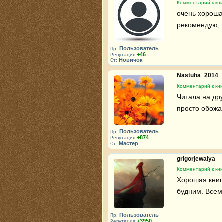
Комментарий к кни
очень хорошая
рекомендую, 
Пользователь
Пр:
+46
Репутация:
Новичок
Ст:
Nastuha_2014
Комментарий к кни
Читала на дру
просто обожа
Пользователь
Пр:
+874
Репутация:
Мастер
Ст:
grigorjewaiya
Комментарий к кни
Хорошая книг
будним. Всем
Пользователь
Пр:
+3950
Репутация: