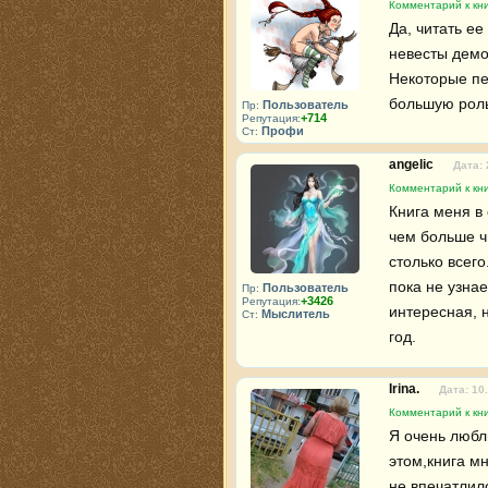
Комментарий к кни
Да, читать е
невесты демо
Некоторые пе
большую роль
Пользователь
Пр:
+714
Репутация:
Профи
Ст:
angelic
Дата: 
Комментарий к кни
Книга меня в 
чем больше ч
столько всего
пока не узнае
Пользователь
Пр:
+3426
Репутация:
интересная, 
Мыслитель
Ст:
год.
Irina.
Дата: 10
Комментарий к кни
Я очень люблю
этом,книга мн
не впечатлило