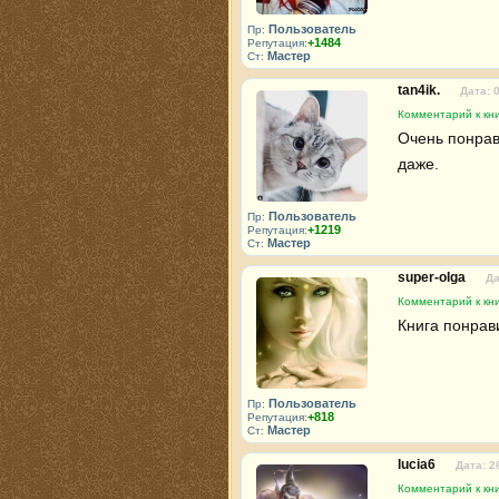
Пользователь
Пр:
+1484
Репутация:
Мастер
Ст:
tan4ik.
Дата: 
Комментарий к кни
Очень понрави
даже.
Пользователь
Пр:
+1219
Репутация:
Мастер
Ст:
super-olga
Да
Комментарий к кни
Книга понрави
Пользователь
Пр:
+818
Репутация:
Мастер
Ст:
lucia6
Дата: 2
Комментарий к кни