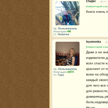
Chajler
Дата: 
Комментарий к кни
Книга очень 
Пользователь
Пр:
+96
Репутация:
Новичок
Ст:
Izyumenka
Да
Комментарий к кни
Даже и не зна
издевателю,д
всех спасти и
краснеет от 
Пользователь
Пр:
+2073
Репутация:
всем на обоз
Гуру
Ст:
каждый своего
для чего все 
для ревности
доверяешь,ув
боли,недовери
Ну-ну...