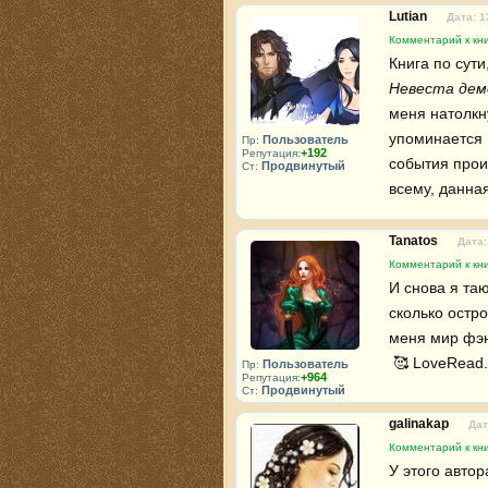
Lutian
Дата: 1
Комментарий к кни
Невеста дем
меня натолкн
упоминается 
Пользователь
Пр:
+192
Репутация:
события проис
Продвинутый
Ст:
всему, данна
Tanatos
Дата:
Комментарий к кни
И снова я таю
сколько остр
меня мир фэнт
 🥰 LoveRead.
Пользователь
Пр:
+964
Репутация:
Продвинутый
Ст:
galinakap
Дат
Комментарий к кни
У этого автор