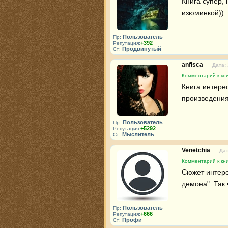
Книга супер, 
изюминкой))
Пользователь
Пр:
+392
Репутация:
Продвинутый
Ст:
anfisca
Дата:
Комментарий к кни
Книга интере
произведения
Пользователь
Пр:
+5292
Репутация:
Мыслитель
Ст:
Venetchia
Дат
Комментарий к кни
Сюжет интере
демона". Так 
Пользователь
Пр:
+666
Репутация:
Профи
Ст: