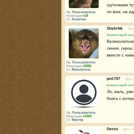
шуточками тут
по мне, не ид
Пользователь
Пр:
+19
Репутация:
Новичок
Ст:
Zloykritik
Дат
Комментарий к кни
Великолепная
линия, герои
вместе с ними
Пользователь
Пр:
+5582
Репутация:
Мыслитель
Ст:
jan1787
Дата:
Комментарий к кни
Эх, жаль, уже
Книга с инте
Пользователь
Пр:
+1593
Репутация:
Мастер
Ст:
Gessa
Дата: 0