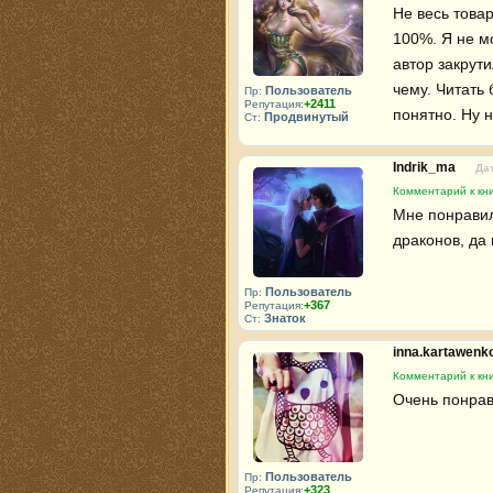
Не весь товар
100%. Я не мо
автор закрути
чему. Читать 
Пользователь
Пр:
+2411
Репутация:
понятно. Ну н
Продвинутый
Ст:
Indrik_ma
Дат
Комментарий к кни
Мне понравило
драконов, да 
Пользователь
Пр:
+367
Репутация:
Знаток
Ст:
inna.kartawenk
Комментарий к кни
Очень понрав
Пользователь
Пр:
+323
Репутация: