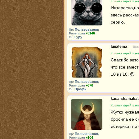
Комментарий к кни
Интересно,но
здесь расска
серию.
Пользователь
Пр:
+3146
Репутация:
Гуру
Ст:
lunafema
Дат
Комментарий к кни
Спасибо автор
что все вмест
10 из 10. 😉 
Пользователь
Пр:
+670
Репутация:
Профи
Ст:
kasandramaka
Комментарий к кни
Жутко нужная
бросила её си
истерики гг и
Пользователь
Пр:
+104
Репутация: