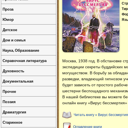
Стр
Проза
Тир
Фо
Юмор
Язы
Детское
Дом и семья
Наука, Образование
Справочная литература
Москва, 1938 год. В обстановке с
экспедиции секреты буддийских м
Духовность
могуществом. В борьбу за облада
разведки, владеющий гипнозом уч
Документальная
будет зависеть от простого рабоч
Прочее
шестерни беспощадного механизм
В нашей библиотеке вы можете б
Поэзия
онлайн книгу «Вирус бессмертия» 
Драматургия
Читать книгу « Вирус бессмертия
Старинное
Оглавление книги