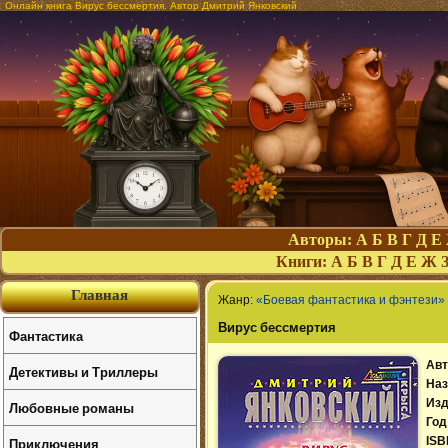
Онлайн книга Вирус бессмертия. Автор Дмитрий Янковский
Авторы:
А
Б
В
Г
Д
Е
Книги:
А
Б
В
Г
Д
Е
Ж
Главная
Жанр:
«Боевая фантастика и фэнтези»
Вирус бессмертия
Фантастика
Авт
Детективы и Триллеры
Наз
Изд
Любовные романы
Год
Приключения
ISB