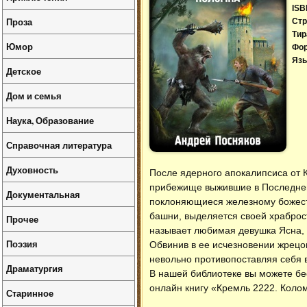
ISB
Проза
Стр
Тир
Юмор
Фо
Язы
Детское
Дом и семья
Наука, Образование
Справочная литература
Духовность
После ядерного апокалипсиса от 
прибежище выжившие в Последней
Документальная
поклоняющиеся железному божест
башни, выделяется своей храброст
Прочее
называет любимая девушка Ясна,
Поэзия
Обвинив в ее исчезновении жрецов
невольно противопоставляя себя 
Драматургия
В нашей библиотеке вы можете б
онлайн книгу «Кремль 2222. Коло
Старинное