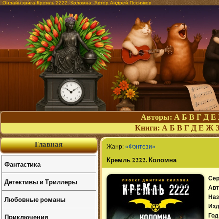
Онлайн книга Кремль 2222. Коломна. Автор Андрей Посняков
Авторы:
А
Б
В
Г
Д
Е
Книги:
А
Б
В
Г
Д
Е
Ж
Главная
Жанр:
«Фэнтези»
Кремль 2222. Коломна
Фантастика
Сер
Детективы и Триллеры
Авт
Наз
Любовные романы
Изд
Приключения
Год