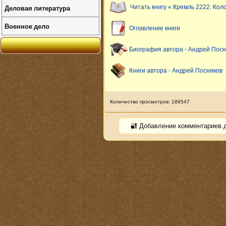
Деловая литература
Читать книгу « Кремль 2222. Кол
Военное дело
Оглавление книги
Биография автора - Андрей Посн
Книги автора - Андрей Посняков
Количество просмотров: 189547
🔐 Добавление комментариев 