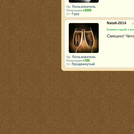
Пользователь
Пр:
+2555
Репутация:
Гуру
Ст:
Natali-2014
Д
Комментарий к кни
Смешно! Читае
Пользователь
Пр:
+765
Репутация:
Продвинутый
Ст: