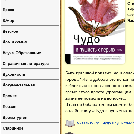
Стр
Проза
Тир
Фо
Юмор
Язы
Детское
Дом и семья
Наука, Образование
Справочная литература
Быть красивой приятно, но и опас
Духовность
города? Явно добром это не кончи
Документальная
избавиться от повышенного внима
время стало просто угрожающим. А
Прочее
жизнь ее повисла на волоске...
В нашей библиотеке вы можете б
Поэзия
онлайн книгу «Чудо в пушистых пе
Драматургия
Читать книгу « Чудо в пушистых 
Старинное