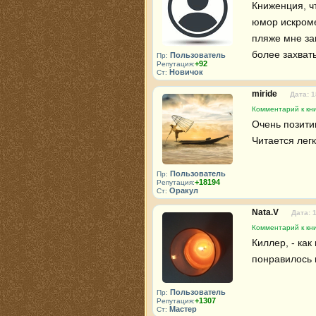
Книженция, чт
юмор искромет
пляже мне за
более захва
Пользователь
Пр:
+92
Репутация:
Новичок
Ст:
miride
Дата: 1
Комментарий к кни
Очень позити
Читается легк
Пользователь
Пр:
+18194
Репутация:
Оракул
Ст:
Nata.V
Дата: 
Комментарий к кни
Киллер, - как
понравилось 
Пользователь
Пр:
+1307
Репутация:
Мастер
Ст: