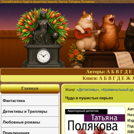
Онлайн книга Чудо в пушистых перьях. Автор Татьяна Полякова
Авторы:
А
Б
В
Г
Д
Е
Книги:
А
Б
В
Г
Д
Е
Ж
Главная
Жанр:
«Детективы»
,
«Криминальный де
Чудо в пушистых перьях
Фантастика
Авт
Детективы и Триллеры
Наз
Изд
Любовные романы
Год
Приключения
ISB