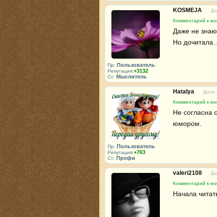
KOSMEJA
Да
Комментарий к кни
Даже не знаю, 
Но дочитала..
Пользователь
Пр:
+3132
Репутация:
Мыслитель
Ст:
Hatalya
Дата:
Комментарий к кни
Не согласна 
юмором.
Пользователь
Пр:
+763
Репутация:
Профи
Ст:
valeri2108
Да
Комментарий к кни
Начала читать