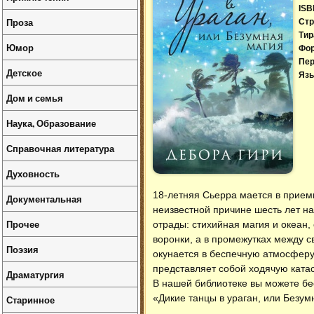
ISB
Проза
Стр
Тир
Юмор
Фо
Пер
Детское
Язы
Дом и семья
Наука, Образование
Справочная литература
Духовность
18-летняя Сьерра мается в прием
Документальная
неизвестной причине шесть лет наз
Прочее
отрады: стихийная магия и океан
воронки, а в промежутках между с
Поэзия
окунается в беспечную атмосферу
представляет собой ходячую катас
Драматургия
В нашей библиотеке вы можете б
«Дикие танцы в ураган, или Безум
Старинное