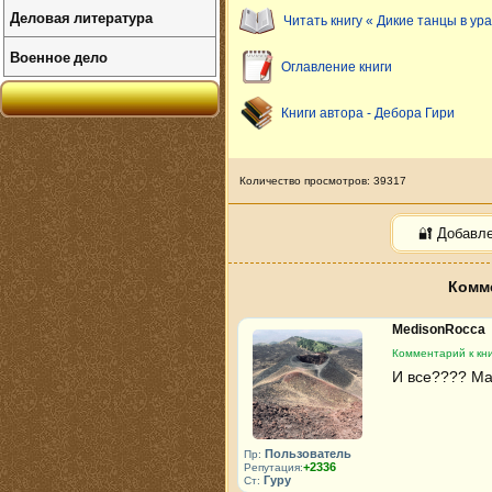
Деловая литература
Читать книгу « Дикие танцы в ур
Военное дело
Оглавление книги
Книги автора - Дебора Гири
Количество просмотров: 39317
🔐 Добавл
Комме
MedisonRocca
Комментарий к кни
И все???? Ма
Пользователь
Пр:
+2336
Репутация:
Гуру
Ст: