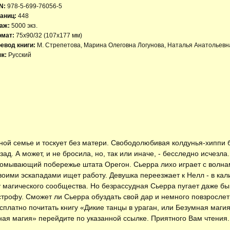
N:
978-5-699-76056-5
аниц:
448
аж:
5000 экз.
рмат:
75x90/32 (107х177 мм)
евод книги:
М. Стрепетова, Марина Олеговна Логунова, Наталья Анатольев
к:
Русский
ной семье и тоскует без матери. Свободолюбивая колдунья-хиппи 
ад. А может, и не бросила, но, так или иначе, - бесследно исчезла
, омывающий побережье штата Орегон. Сьерра лихо играет с волна
воими эскападами ищет работу. Девушка переезжает к Нелл - в ка
 магического сообщества. Но безрассудная Сьерра пугает даже бы
трофу. Сможет ли Сьерра обуздать свой дар и немного повзрослет
есплатно
почитать книгу «Дикие танцы в ураган, или Безумная маги
ная магия» перейдите по указанной ссылке. Приятного Вам чтения.