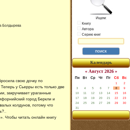
Ищем:
Книгу
на Болдырева
Автора
Серию книг
Календарь
« Август 2026 »
Пн
Вт
Ср
Чт
Пт
Сб
Вс
бросила свою дочку по
1
2
. Теперь у Сьерры есть только две
3
4
5
6
7
8
9
ми, закручивает ураганные
10
11
12
13
14
15
16
17
18
19
20
21
22
23
лифорнийский город Беркли и
24
25
26
27
28
29
30
валых колдунов, потому что
31
ь?..
я»
. Чтобы читать онлайн книгу