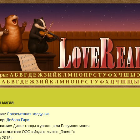
оры:
А
Б
В
Г
Д
Е
Ж
З
И
Й
К
Л
М
Н
О
П
Р
С
Т
У
Ф
Х
Ч
Ш
Ы
Э
:
А
Б
В
Г
Д
Е
Ж
З
И
Й
К
Л
М
Н
О
П
Р
С
Т
У
Ф
Х
Ц
Ч
Ш
Щ
Ы
я магия
ия:
Современная колдунья
ор:
Дебора Гири
вание:
Дикие танцы в ураган, или Безумная магия
ательство:
ООО «Издательство „Эксмо“»
:
2015 г