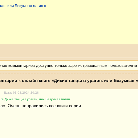
аган, или Безумная магия »
ение комментариев доступно только зарегистрированным пользователям
нтарии к онлайн книге «Дикие танцы в ураган, или Безумная 
Дата: 03.08.2024 20:26
ге Дикие танцы в ураган, или Безумная магия:
ло. Очень понравились все книги серии