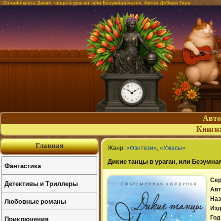
Онлайн книга Дикие танцы в ураган, или Безумная магия. Автор Дебора Гири
Авт
Книги
Главная
Жанр:
«Фэнтези»
,
«Ужасы»
Дикие танцы в ураган, или Безумна
Фантастика
Сер
Детективы и Триллеры
Авт
Наз
Любовные романы
Изд
Приключения
Год