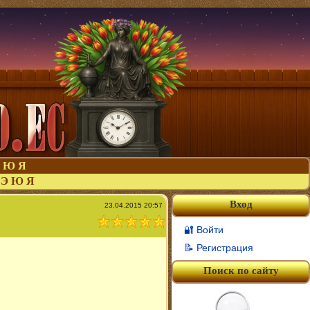
Ю
Я
Э
Ю
Я
Вход
23.04.2015 20:57
🔐 Войти
📝 Регистрация
Поиск по сайту