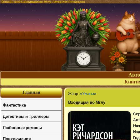
Онлайн книга Входящая во Мглу. Автор Кэт Ричардсон
Авт
Книги
Главная
Жанр:
«Ужасы»
Входящая во Мглу
Фантастика
Сер
Детективы и Триллеры
Авт
Наз
Любовные романы
Изд
Приключения
Год