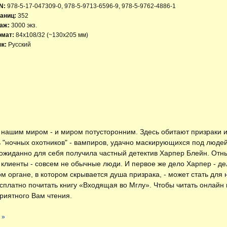
N:
978-5-17-047309-0, 978-5-9713-6596-9, 978-5-9762-4886-1
аниц:
352
аж:
3000 экз.
рмат:
84x108/32 (~130х205 мм)
к:
Русский
нашим миром - и миром потусторонним. Здесь обитают призраки и д
 "ночных охотников" - вампиров, удачно маскирующихся под людей.
еожиданно для себя получила частный детектив Харпер Блейн. Отн
клиенты - совсем не обычные люди. И первое же дело Харпер - дел
 органе, в котором скрывается душа призрака, - может стать для 
есплатно
почитать книгу «Входящая во Мглу»
. Чтобы читать онлайн
риятного Вам чтения.
 »