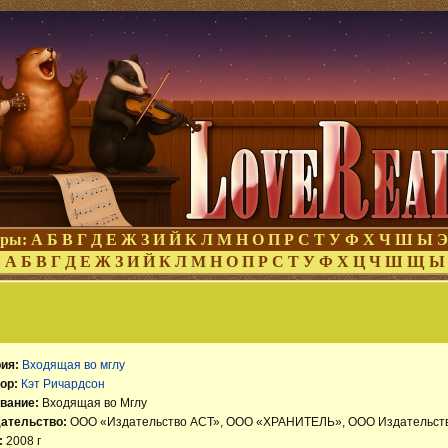
оры:
А
Б
В
Г
Д
Е
Ж
З
И
Й
К
Л
М
Н
О
П
Р
С
Т
У
Ф
Х
Ч
Ш
Ы
Э
:
А
Б
В
Г
Д
Е
Ж
З
И
Й
К
Л
М
Н
О
П
Р
С
Т
У
Ф
Х
Ц
Ч
Ш
Щ
Ы
ия:
Входящая во мглу
ор:
Кэт Ричардсон
вание:
Входящая во Мглу
ательство:
ООО «Издательство АСТ», ООО «ХРАНИТЕЛЬ», ООО Издательст
:
2008 г