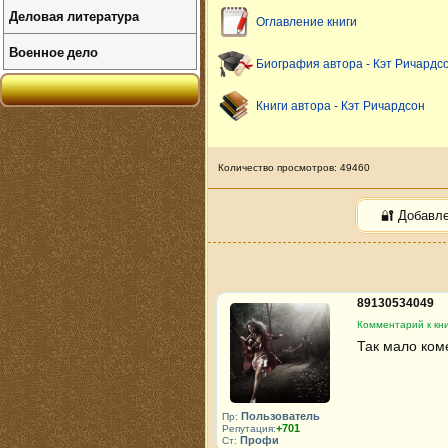
Деловая литература
Оглавление книги
Военное дело
Биография автора - Кэт Ричардс
Книги автора - Кэт Ричардсон
Количество просмотров: 49460
🔐 Добавл
89130534049
Комментарий к кни
Так мало коме
Пользователь
Пр:
+701
Репутация:
Профи
Ст: