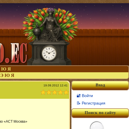
Ю
Я
Э
Ю
Я
Вход
19.09.2012 12:41
🔐 Войти
📝 Регистрация
Поиск по сайту
во «АСТ Москва»