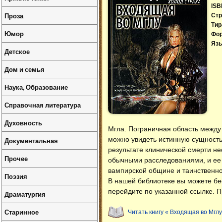
ISB
Проза
Стр
Тир
Юмор
Фо
Язы
Детское
Дом и семья
Наука, Образование
Справочная литература
Духовность
Мгла. Пограничная область между 
можно увидеть истинную сущность
Документальная
результате клинической смерти н
Прочее
обычными расследованиями, и ее 
вампирской общине и таинственном
Поэзия
В нашей библиотеке вы можете б
перейдите по указанной ссылке. П
Драматургия
Старинное
Читать книгу « Входящая во Мглу