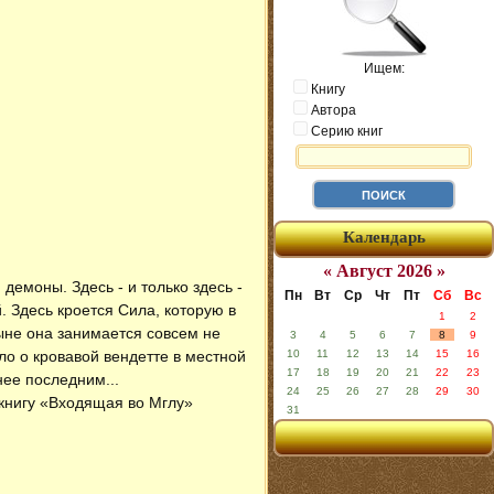
Ищем:
Книгу
Автора
Серию книг
Календарь
« Август 2026 »
емоны. Здесь - и только здесь -
Пн
Вт
Ср
Чт
Пт
Сб
Вс
 Здесь кроется Сила, которую в
1
2
ыне она занимается совсем не
3
4
5
6
7
8
9
о о кровавой вендетте в местной
10
11
12
13
14
15
16
17
18
19
20
21
22
23
нее последним...
24
25
26
27
28
29
30
 книгу «Входящая во Мглу»
31