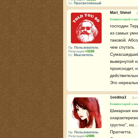
Просветлённый
Ст:
Mari_Shmel
Комментарий к кн
господин Терр
из самых умн
таковой. Абс
чем спутать.

Пользователь
Пр:
+3226
Репутация:
Сумасшедший,
Мыслитель
Ст:
вывернутой н
происходит, н
действительн
Это нереальн
1vedma3
Дат
Комментарий к кн
Шикарная книг
охарактеризо
грустно", но.
Пратчетта. 

Пользователь
Пр:
+2406
Репутация: