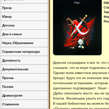
ISB
Проза
Стр
Тир
Юмор
Фо
Язы
Детское
Дом и семья
Наука, Образование
Справочная литература
Духовность
Дорогие сограждане и все те, кто 
слышали, что из моря поднялась 
Документальная
Однако всем известные внучатые 
Прочее
брешут, будто это их исконная з
почтенными историками, которым м
Поэзия
однозначно подтверждают: Лешп - 
(Дабы сэкономить место, мы не п
Драматургия
Клатча. Желающим узнать его сод
В нашей библиотеке вы можете б
Старинное
«Патриот» перейдите по указанно