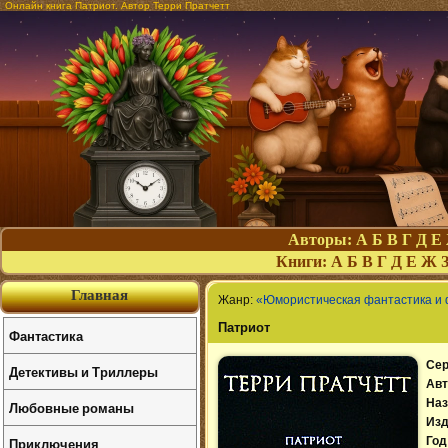
Онлайн книга Патриот. Автор Терри Пратчетт
Авторы:
А
Б
В
Г
Д
Е
Книги:
А
Б
В
Г
Д
Е
Ж
Главная
Жанр:
«Юмористическая фантастика и
Патриот
Фантастика
Сер
Детективы и Триллеры
Авт
Наз
Любовные романы
Изд
Приключения
Год