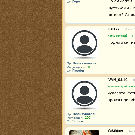
Со смыслом, 
Гуру
Ст:
шуточками - к
автора? Ставл
Kai177
Дата: 
Комментарий к кн
Поднимает на
Пользователь
Пр:
+707
Репутация:
Профи
Ст:
IVAN_03.10
Д
Комментарий к кн
чудесато, ест
произведений
Пользователь
Пр:
+200
Репутация:
Знаток
Ст:
Yukihime
Дата