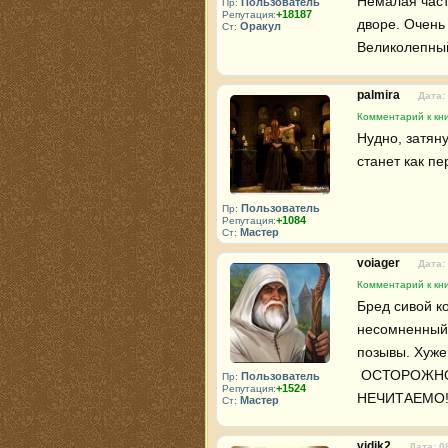
Немалая част
Пользователь
Пр:
+18187
Репутация:
дворе. Очень
Оракул
Ст:
Великолепны
palmira
Дата:
Комментарий к кн
Нудно, затяну
станет как п
Пользователь
Пр:
+1084
Репутация:
Мастер
Ст:
voiager
Дата:
Комментарий к кн
Бред сивой к
несомненный 
позывы. Хуже
 ОСТОРОЖНО, - ГРАФОМАНИЯ!

Пользователь
Пр:
+1524
Репутация:
НЕЧИТАЕМО
Мастер
Ст:
vidik2
Дата: 0