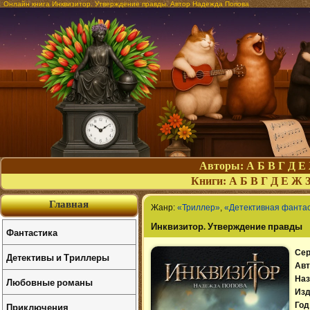
Онлайн книга Инквизитор. Утверждение правды. Автор Надежда Попова
Авторы:
А
Б
В
Г
Д
Е
Книги:
А
Б
В
Г
Д
Е
Ж
Главная
Жанр:
«Триллер»
,
«Детективная фанта
Инквизитор. Утверждение правды
Фантастика
Сер
Детективы и Триллеры
Авт
Наз
Любовные романы
Изд
Приключения
Год