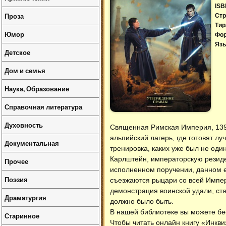
ISB
Проза
Стр
Тир
Юмор
Фо
Язы
Детское
Дом и семья
Наука, Образование
Справочная литература
Духовность
Священная Римская Империя, 1397
альпийский лагерь, где готовят л
Документальная
тренировка, каких уже был не один
Карлштейн, императорскую резиде
Прочее
исполненном поручении, данном е
Поэзия
съезжаются рыцари со всей Импер
демонстрация воинской удали, стя
Драматургия
должно было быть.
В нашей библиотеке вы можете б
Старинное
Чтобы читать онлайн книгу «Инкви