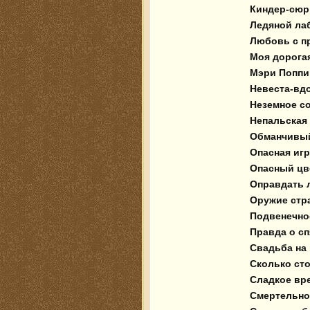
 Киндер-сюрприз с героином

 Ледяной лабиринт 

 Любовь с процентами

 Моя дорогая служанка

 Мэри Поппинс. Финальный акт

 Невеста-вдова 

 Неземное создание

 Непальская красная нить

 Обманчивый покой 

 Опасная игрушка

 Опасный цветок

 Оправдать любой ценой

 Оружие страха

 Подвенечное платье цвета крови

 Правда о спящей красавице

 Свадьба на крови 

 Сколько стоит моя жизнь

 Сладкое вредно для здоровья 

 Смертельное лекарство
