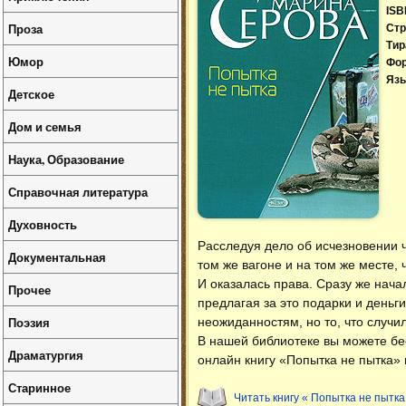
ISB
Проза
Стр
Тир
Юмор
Фо
Язы
Детское
Дом и семья
Наука, Образование
Справочная литература
Духовность
Расследуя дело об исчезновении ч
Документальная
том же вагоне и на том же месте, 
И оказалась права. Сразу же нача
Прочее
предлагая за это подарки и деньги
Поэзия
неожиданностям, но то, что случил
В нашей библиотеке вы можете б
Драматургия
онлайн книгу «Попытка не пытка» 
Старинное
Читать книгу « Попытка не пытка