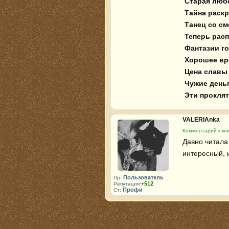
 Старая любовь - новые неприятности

 Тайна раскроется в полночь

 Танец со смертью 

 Теперь расплачиваться поздно

 Фантазии господина Фрейда

 Хорошее время, чтобы умереть

 Цена славы 

 Чужие деньги 

 Эти прокля
VALERIAnka
Комментарий к кни
Давно читала 
интересный, 
Пользователь
Пр:
+512
Репутация:
Профи
Ст: