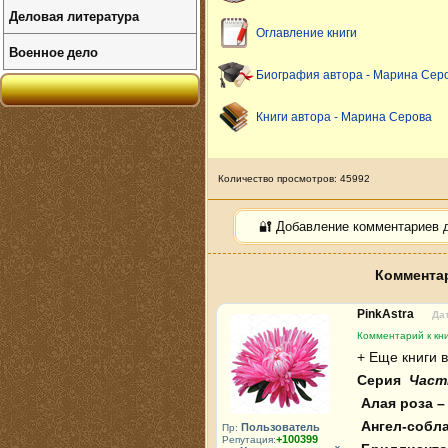
Деловая литература
Оглавление книги
Военное дело
Биография автора - Марина Сер
Книги автора - Марина Серова
Количество просмотров: 45992
🔐 Добавление комментариев 
Комментар
PinkAstra
Дат
Комментарий к кни
Серия 
 Част
 Алая роза – символ печали

 Ангел-соблазнитель

Пользователь
Пр:
+100399
Репутация: