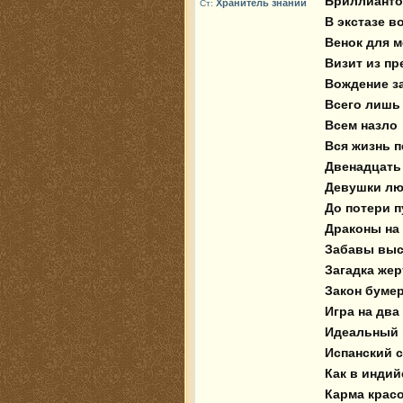
 Бриллиантовая месть

Хранитель знаний
Ст:
 В экстазе восточного танца

 Венок для мертвой Офелии 

 Визит из преисподней

 Вождение за нос

 Всего лишь капелька яда

 Всем назло

 Вся жизнь перед глазами

 Двенадцать граней страха

 Девушки любят похолоднее

 До потери пульса

 Драконы на холмах

 Забавы высших сил

 Загадка жертвы

 Закон бумеранга 

 Игра на два фронта

 Идеальный гражданин

 Испанский сапожок на шпильке 

 Как в индийском кино

 Карма красотки
