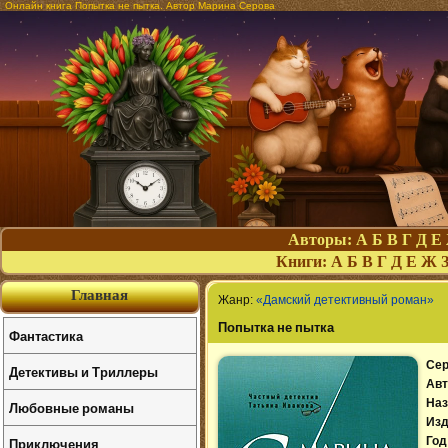
Онлайн книга Попытка не пытка. Автор Марина Серова
Авторы:
А
Б
В
Г
Д
Е
Книги:
А
Б
В
Г
Д
Е
Ж
Главная
Жанр:
«Дамский детективный роман»
Попытка не пытка
Фантастика
Сер
Детективы и Триллеры
Авт
Наз
Любовные романы
Изд
Приключения
Год