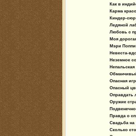
 Как в индийском кино

 Карма красотки

 Киндер-сюрприз с героином

 Ледяной лабиринт 

 Любовь с процентами

 Моя дорогая служанка

 Мэри Поппинс. Финальный акт

 Невеста-вдова 

 Неземное создание

 Непальская красная нить

 Обманчивый покой 

 Опасная игрушка

 Опасный цветок

 Оправдать любой ценой

 Оружие страха

 Подвенечное платье цвета крови

 Правда о спящей красавице

 Свадьба на крови 

 Сколько стоит моя жизнь
