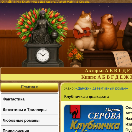
Онлайн книга Клубничка в два карата. Автор Марина Серова
Авторы:
А
Б
В
Г
Д
Е
Книги:
А
Б
В
Г
Д
Е
Ж
Главная
Жанр:
«Дамский детективный роман»
Клубничка в два карата
Фантастика
Сер
Детективы и Триллеры
Авт
Наз
Любовные романы
Изд
Приключения
Год