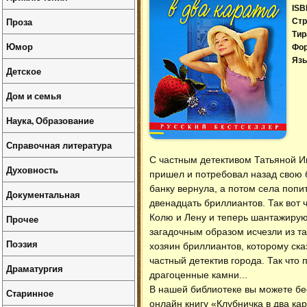
ISB
Проза
Стр
Тир
Юмор
Фо
Язы
Детское
Дом и семья
Наука, Образование
Справочная литература
С частным детективом Татьяной И
Духовность
пришел и потребовал назад свою б
банку вернула, а потом села попи
Документальная
двенадцать бриллиантов. Так вот ч
Колю и Лену и теперь шантажируют
Прочее
загадочным образом исчезли из т
Поэзия
хозяин бриллиантов, которому ска
частный детектив города. Так что 
Драматургия
драгоценные камни...
В нашей библиотеке вы можете б
Старинное
онлайн книгу «Клубничка в два ка