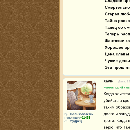
 Сладкое вредно для здоровья 

 Смертельное лекарство

 Старая любовь - новые неприятности

 Тайна раскроется в полночь

 Танец со смертью 

 Теперь расплачиваться поздно

 Фантазии господина Фрейда

 Хорошее время, чтобы умереть

 Цена славы 

 Чужие деньги 

 Эти прокля
Xavie
Дата: 1
Комментарий к кни
Когда хочется
убийств и кр
таким образом
долго и зану
Пользователь
Пр:
+11451
Репутация:
трети. Когда 
Мудрец
Ст:
верю, что Тан