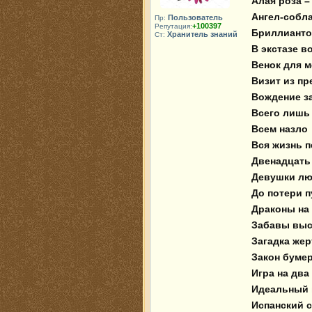
 Алая роза – символ печали

 Ангел-соблазнитель

Пользователь
Пр:
+100397
Репутация:
 Бриллиантовая месть

Хранитель знаний
Ст:
 В экстазе восточного танца

 Венок для мертвой Офелии 

 Визит из преисподней

 Вождение за нос

 Всего лишь капелька яда

 Всем назло

 Вся жизнь перед глазами

 Двенадцать граней страха

 Девушки любят похолоднее

 До потери пульса

 Драконы на холмах

 Забавы высших сил

 Загадка жертвы

 Закон бумеранга 

 Игра на два фронта

 Идеальный гражданин

 Испанский сапожок на шпильке 
