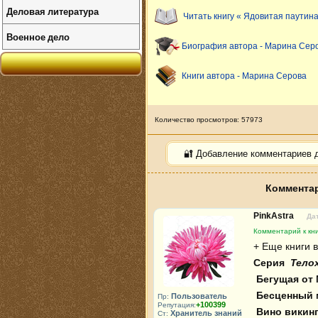
Деловая литература
Читать книгу « Ядовитая паутина
Военное дело
Биография автора - Марина Сер
Книги автора - Марина Серова
Количество просмотров: 57973
🔐 Добавление комментариев 
Комментар
PinkAstra
Дат
Комментарий к кни
Серия 
 Тело
 Бегущая от Мендельсона 

 Бесценный мальчик 

Пользователь
Пр:
+100399
Репутация:
 Вино викингов 

Хранитель знаний
Ст: