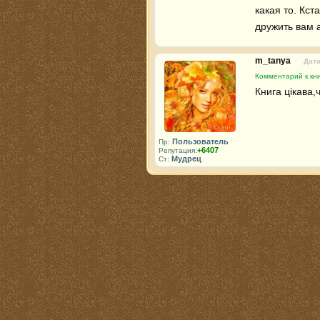
какая то. Кст
дружить вам 
m_tanya
Дата
Комментарий к кни
Книга цікава,
Пользователь
Пр:
+6407
Репутация:
Мудрец
Ст: