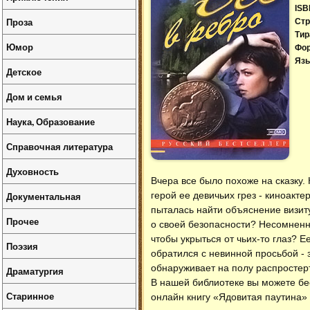
ISB
Проза
Стр
Тир
Юмор
Фо
Язы
Детское
Дом и семья
Наука, Образование
Справочная литература
Духовность
Вчера все было похоже на сказку
Документальная
герой ее девичьих грез - киноакт
пыталась найти объяснение визит
Прочее
о своей безопасности? Несомненно
чтобы укрыться от чьих-то глаз? 
Поэзия
обратился с невинной просьбой - 
обнаруживает на полу распростерт
Драматургия
В нашей библиотеке вы можете б
Старинное
онлайн книгу «Ядовитая паутина» 