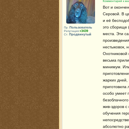
Комментарий к кни
Вот и оконче
Серовой. В ц
и её бесподоб
это сборище (
Пользователь
Пр:
+3439
Репутация:
места. Эти са
Продвинутый
Ст:
произведения
нестыковок, н
Охотниковой в
весьма прилич
минимум. Или
приготовлени
жарких дней, 
приготовила 
особо умеет г
безоблачного 
жив-здоров с 
обучения геро
непосредстве
абсолютно ра