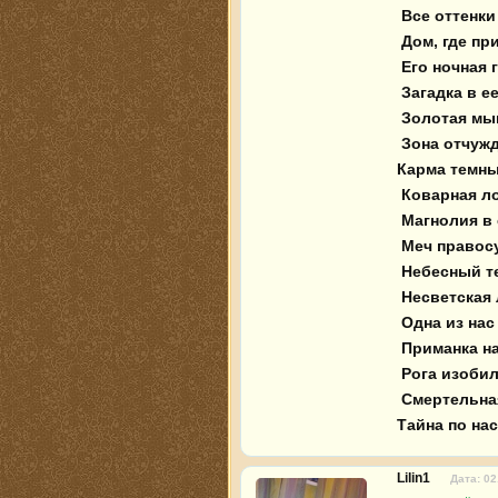
 Все оттенки лжи 

 Дом, где притаилась смерть

 Его ночная гостья 

 Загадка в ее глазах 

 Золотая мышеловка 

 Зона отчуждения 

Карма темных
 Коварная ловушка

 Магнолия в снегу 

 Меч правосудия 

 Небесный телохранитель

 Несветская львица

 Одна из нас лишняя

 Приманка на любовь 

 Рога изобилия 

 Смертельная карта 

Тайна по на
Lilin1
Дата: 02