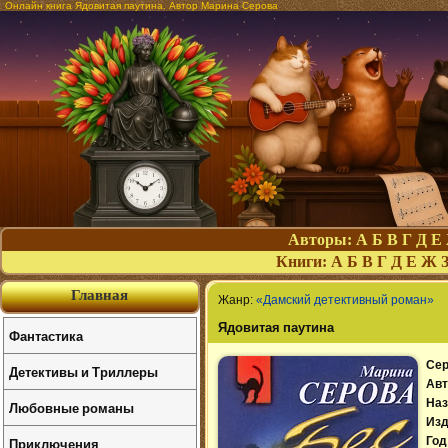
Онлайн книга Ядовитая паутина. Автор Марина Серова
Авторы:
А
Б
В
Г
Д
Е
Книги:
А
Б
В
Г
Д
Е
Ж
Главная
Жанр:
«Дамский детективный роман»
Ядовитая паутина
Фантастика
Сер
Детективы и Триллеры
Авт
Наз
Любовные романы
Изд
Приключения
Год