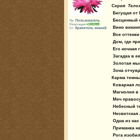
Серия 
 Тело
 Бегущая от Мендельсона 

 Бесценный мальчик 

Пользователь
Пр:
+100399
Репутация:
 Вино викингов 

Хранитель знаний
Ст:
 Все оттенки лжи 

 Дом, где притаилась смерть

 Его ночная гостья 

 Загадка в ее глазах 

 Золотая мышеловка 

 Зона отчуждения 

Карма темных
 Коварная ловушка

 Магнолия в снегу 

 Меч правосудия 

 Небесный телохранитель

 Несветская львица

 Одна из нас лишняя

 Приманка на любовь 

 Рога изобилия 
