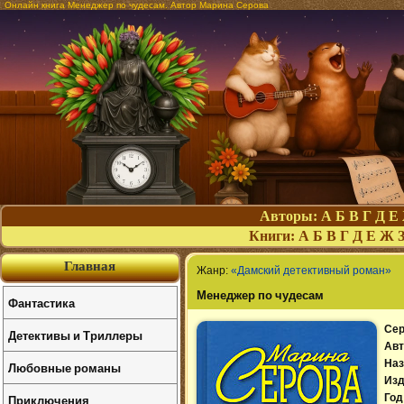
Онлайн книга Менеджер по чудесам. Автор Марина Серова
Авторы:
А
Б
В
Г
Д
Е
Книги:
А
Б
В
Г
Д
Е
Ж
Главная
Жанр:
«Дамский детективный роман»
Менеджер по чудесам
Фантастика
Сер
Детективы и Триллеры
Авт
Наз
Любовные романы
Изд
Приключения
Год