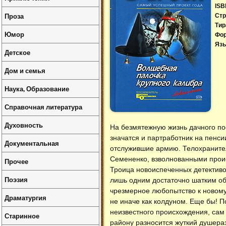
ISB
Проза
Стр
Тир
Юмор
Фо
Язы
Детское
Дом и семья
Наука, Образование
Справочная литература
Духовность
На безмятежную жизнь дачного по
значатся и партработник на пенсии
Документальная
отслужившие армию. Телохранител
Семененко, взволнованными прои
Прочее
Троица новоиспеченных детективов
Поэзия
лишь одним достаточно шатким об
чрезмерное любопытство к новому
Драматургия
не иначе как колдуном. Еще бы! 
неизвестного происхождения, сам
Старинное
району разносится жуткий душера