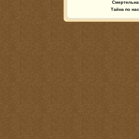
 Смертельная карта 

Тайна по на