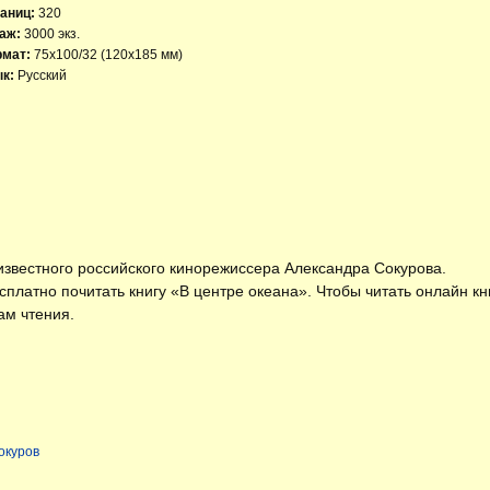
аниц:
320
аж:
3000 экз.
рмат:
75x100/32 (120x185 мм)
к:
Русский
известного российского кинорежиссера Александра Сокурова.
есплатно
почитать книгу «В центре океана»
. Чтобы читать онлайн к
ам чтения.
окуров