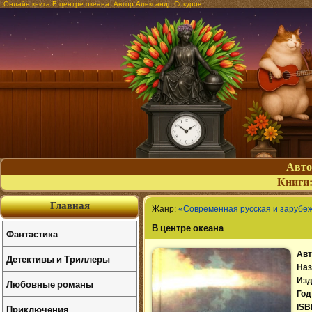
Онлайн книга В центре океана. Автор Александр Сокуров
Авт
Книги
Главная
Жанр:
«Современная русская и зарубе
В центре океана
Фантастика
Авт
Детективы и Триллеры
Наз
Изд
Любовные романы
Год
Приключения
ISB