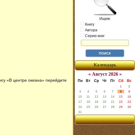
Ищем:
Книгу
Автора
Серию книг
Календарь
« Август 2026 »
нигу «В центре океана» перейдите
Пн
Вт
Ср
Чт
Пт
Сб
Вс
1
2
3
4
5
6
7
8
9
10
11
12
13
14
15
16
17
18
19
20
21
22
23
24
25
26
27
28
29
30
31