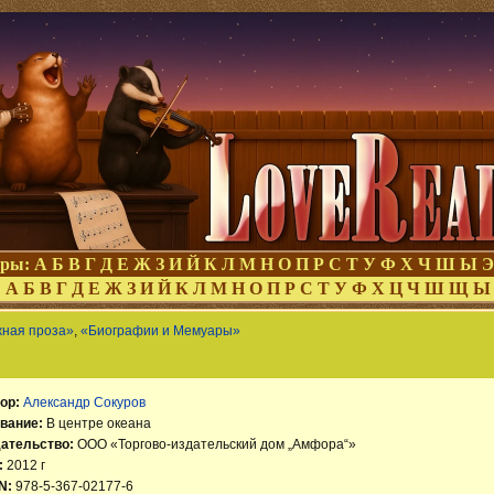
оры:
А
Б
В
Г
Д
Е
Ж
З
И
Й
К
Л
М
Н
О
П
Р
С
Т
У
Ф
Х
Ч
Ш
Ы
Э
:
А
Б
В
Г
Д
Е
Ж
З
И
Й
К
Л
М
Н
О
П
Р
С
Т
У
Ф
Х
Ц
Ч
Ш
Щ
Ы
жная проза»
,
«Биографии и Мемуары»
ор:
Александр Сокуров
вание:
В центре океана
ательство:
ООО «Торгово-издательский дом „Амфора“»
:
2012 г
N:
978-5-367-02177-6