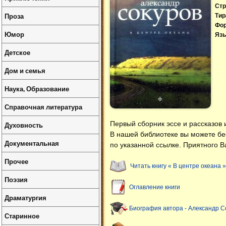
Стр
Проза
Тир
Фо
Юмор
Язы
Детское
Дом и семья
Наука, Образование
Справочная литература
Первый сборник эссе и рассказов 
Духовность
В нашей библиотеке вы можете б
Документальная
по указанной ссылке. Приятного В
Прочее
Читать книгу « В центре океана »
Поэзия
Оглавление книги
Драматургия
Биография автора - Александр С
Старинное