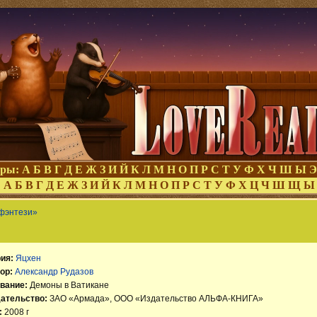
оры:
А
Б
В
Г
Д
Е
Ж
З
И
Й
К
Л
М
Н
О
П
Р
С
Т
У
Ф
Х
Ч
Ш
Ы
Э
:
А
Б
В
Г
Д
Е
Ж
З
И
Й
К
Л
М
Н
О
П
Р
С
Т
У
Ф
Х
Ц
Ч
Ш
Щ
Ы
 фэнтези»
ия:
Яцхен
ор:
Александр Рудазов
вание:
Демоны в Ватикане
ательство:
ЗАО «Армада», ООО «Издательство АЛЬФА-КНИГА»
:
2008 г