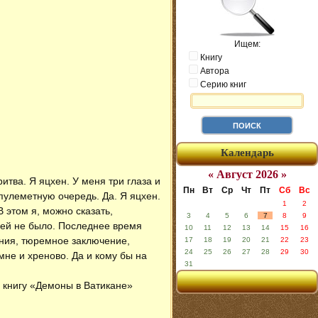
Ищем:
Книгу
Автора
Серию книг
Календарь
« Август 2026 »
итва. Я яцхен. У меня три глаза и
Пн
Вт
Ср
Чт
Пт
Сб
Вс
 пулеметную очередь. Да. Я яцхен.
1
2
 этом я, можно сказать,
3
4
5
6
7
8
9
дней не было. Последнее время
10
11
12
13
14
15
16
ния, тюремное заключение,
17
18
19
20
21
22
23
24
25
26
27
28
29
30
мне и хреново. Да и кому бы на
31
н книгу «Демоны в Ватикане»