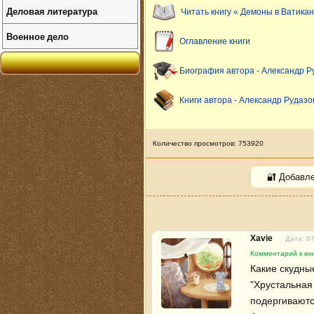
Деловая литература
Читать книгу « Демоны в Ватикан
Военное дело
Оглавление книги
Биография автора - Александр Р
Книги автора - Александр Рудазо
Количество просмотров: 753920
🔐 Добавл
Xavie
Дата: 0
Комментарий к кн
Какие скудны
"Хрустальная
подергиваются