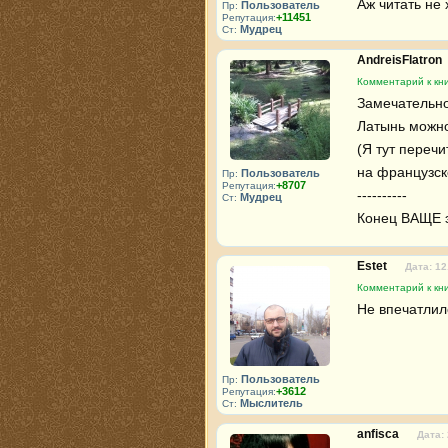
Аж читать не 
Пользователь
Пр:
+11451
Репутация:
Мудрец
Ст:
AndreisFlatron
Комментарий к кн
Замечательно
Латынь можно 
(Я тут переч
на французск
Пользователь
Пр:
+8707
Репутация:
----------

Мудрец
Ст:
Конец ВАЩЕ э
Estet
Дата: 12
Комментарий к кн
Не впечатлил
Пользователь
Пр:
+3612
Репутация:
Мыслитель
Ст:
anfisca
Дата: 