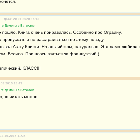
хочется.
Дата: 20.01.2020 15:13
иге Демоны в Ватикане:
 пошло. Книга очень понравилась. Особенно про Ограину.

пропускать и не расстраиваться по этому поводу. 

итывал Агату Кристи. На английском, натурально. Эта дама любила
ом. Бесило. Пришлось взяться за французский.)

пический. КЛАСС!!!
.08.2019 19:43
иге Демоны в Ватикане:
о,но читать можно.
23.10.2015 11:35