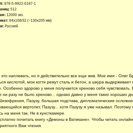
N:
978-5-9922-0187-1
аниц:
512
аж:
12000 экз.
рмат:
84x108/32 (~130х205 мм)
к:
Русский
это наплевать, но я действительно все еще жив. Мое имя - Олег Бр
ься кислотой, мои когти режут сталь и бетон, а шкура выдерживает
. Особенно здорово у меня получается хреново себя чувствовать. В
е ни разу не было хреново... однако давно у меня таких хороших 
Шизофрения, Пазузу, большая подстава, дипломатические осложне
вающийся вертолет, Пазузу... хотя Пазузу я уже называл. Поэтому 
ь на меня так. Не в кунсткамере.
есплатно
почитать книгу «Демоны в Ватикане»
. Чтобы читать онлай
риятного Вам чтения.