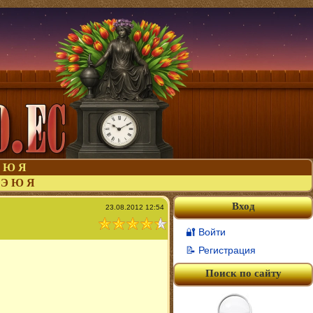
Ю
Я
Э
Ю
Я
Вход
23.08.2012 12:54
🔐 Войти
📝 Регистрация
Поиск по сайту