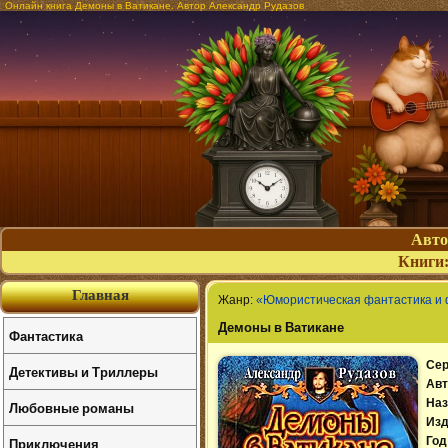
Онлайн книга Демоны в Ватикане. Автор Александр Рудазов
Авт
Книги
Главная
Жанр:
«Юмористическая фантастика и
Демоны в Ватикане
Фантастика
Сер
Детективы и Триллеры
Авт
Наз
Любовные романы
Изд
Приключения
Год