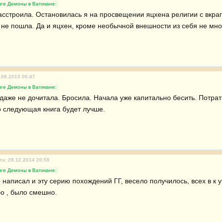
иге Демоны в Ватикане:
асстроила. Остановилась я на просвещении яцхена религии с вкра
 не пошла. Да и яцхен, кроме необычной внешности из себя не мног
.08.2015 06:47
иге Демоны в Ватикане:
даже не дочитала. Бросила. Начала уже капитально бесить. Потрати
о следующая книга будет лучше.
та: 28.12.2014 20:58
иге Демоны в Ватикане:
написал и эту серию похождений ГГ, весело получилось, всех в к уч
бо , было смешно.