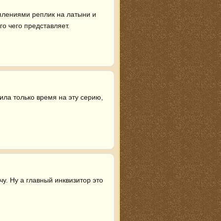
плениями реплик на латыни и 
о чего представляет.
ла только время на эту серию, 
у. Ну а главный инквизитор это 