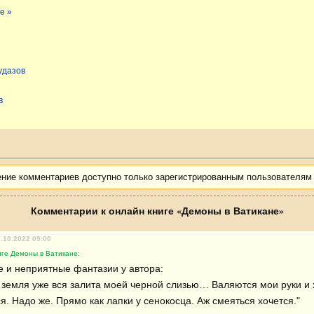
е »
удазов
в
ение комментариев доступно только зарегистрированным пользователям
Комментарии к онлайн книге «Демоны в Ватикане»
7.10.2022 09:00
иге Демоны в Ватикане:
е и неприятные фантазии у автора:

 земля уже вся залита моей черной слизью… Валяются мои руки и 
. Надо же. Прямо как лапки у сенокосца. Аж смеяться хочется."
