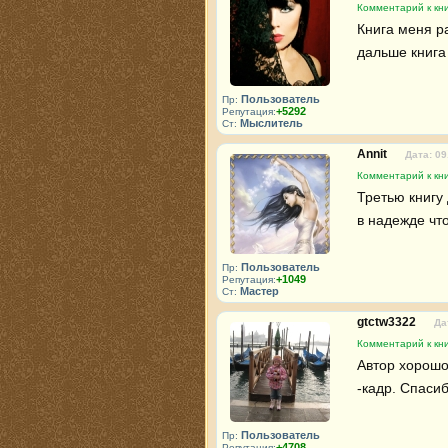
Комментарий к кн
Книга меня р
дальше книга
Пользователь
Пр:
+5292
Репутация:
Мыслитель
Ст:
Annit
Дата: 09
Комментарий к кн
Третью книгу 
в надежде чт
Пользователь
Пр:
+1049
Репутация:
Мастер
Ст:
gtctw3322
Да
Комментарий к кн
Автор хорошо 
-кадр. Спаси
Пользователь
Пр:
+4708
Репутация: