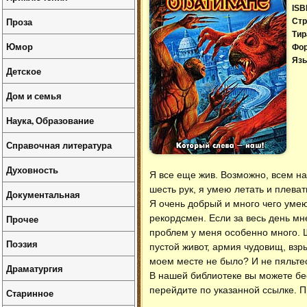
ISB
Проза
Стр
Тир
Юмор
Фо
Язы
Детское
Дом и семья
Наука, Образование
Справочная литература
Духовность
Я все еще жив. Возможно, всем на 
шесть рук, я умею летать и плеват
Документальная
Я очень добрый и много чего умею
Прочее
рекордсмен. Если за весь день мн
проблем у меня особенно много. 
Поэзия
пустой живот, армия чудовищ, взры
моем месте не было? И не пяльтес
Драматургия
В нашей библиотеке вы можете б
перейдите по указанной ссылке. П
Старинное