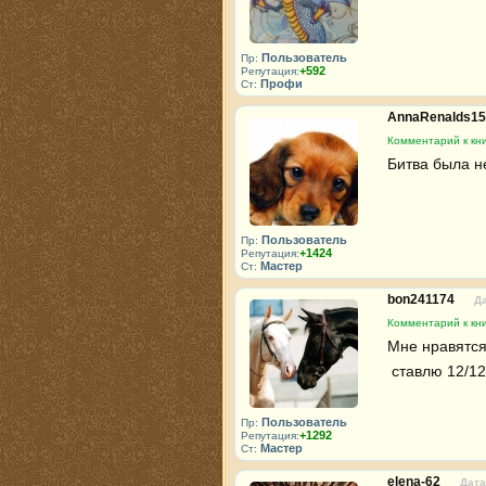
Пользователь
Пр:
+592
Репутация:
Профи
Ст:
AnnaRenalds1
Комментарий к кн
Битва была н
Пользователь
Пр:
+1424
Репутация:
Мастер
Ст:
bon241174
Да
Комментарий к кн
Мне нравятся
 ставлю 12/12
Пользователь
Пр:
+1292
Репутация:
Мастер
Ст:
elena-62
Дата