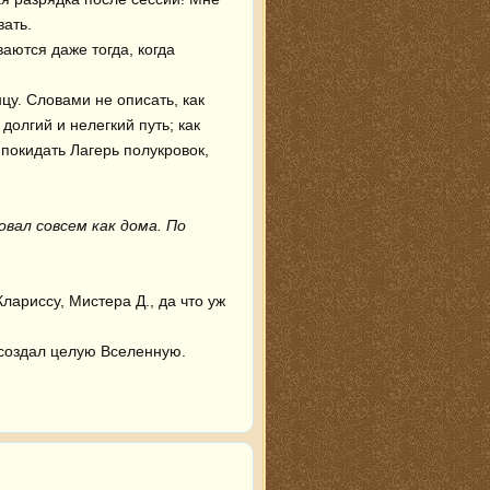
ать.

ются даже тогда, когда 
у. Словами не описать, как 
олгий и нелегкий путь; как 
покидать Лагерь полукровок, 
вал совсем как дома. По 
ариссу, Мистера Д., да что уж 
 создал целую Вселенную.
