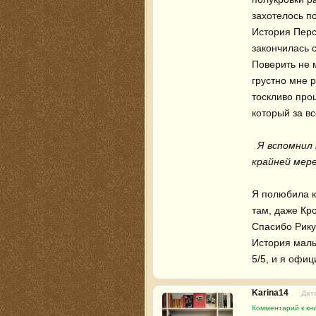
захотелось по
История Перс
закончилась с
Поверить не 
грустно мне р
тоскливо про
который за вс
 Я вспомнил 
крайней мере
Я полюбила к
там, даже Кро
Спасибо Рику 
История маль
5/5, и я офиц
Karina14
Дата
Комментарий к кн