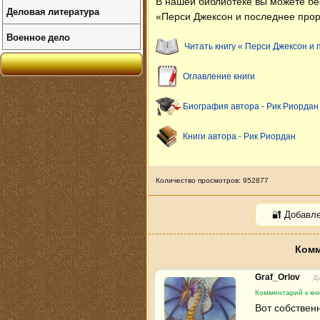
В нашей библиотеке вы можете б
Деловая литература
«Перси Джексон и последнее прор
Военное дело
Читать книгу « Перси Джексон и
Оглавление книги
Биография автора - Рик Риордан
Книги автора - Рик Риордан
Количество просмотров: 952877
🔐 Добавл
Комм
Graf_Orlov
Д
Комментарий к кн
Вот собственн