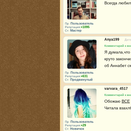
Всегда любил
Пользователь
Пр:
+1095
Репутация:
Мастер
Ст:
Anya199
Дата
Комментарий к кн
Я думала,что 
круто законч
об Аннабет см
Пользователь
Пр:
+631
Репутация:
Продвинутый
Ст:
varvara_4517
Комментарий к кн
Обожаю 
ВСЕ
Читала взахл
Пользователь
Пр:
+29
Репутация:
Новичок
Ст: