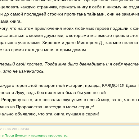
целовать каждую страничку, прижать книгу к себе и никому не отдав
и до самой последней строчки пропитана тайнами, они не заканчива
ама книга.

могу, что на этом приключения моих любимых героев подошли к конц
асставаться с моими друзьями, с которыми мы вместе прошли этот д
щаться с учителями: Хироном и даже Мистером Д.; как мне нелегко 
е это время стал для меня вторым домом...

первый свой костер. Тогда мне было двенадцать и я себя чувство
, это не изменилось.
аждого героя этой невероятной истории, правда, КАЖДОГО! Даже Кл
носа и Луку, ведь без них книга была бы уже не той.

Риордану за то, что позволил окунуться в новый мир, за то, что он
чика из Пророчества навсегда в моем сердце!

иально объявляю, что эта книга лучшая в серии!
: 06.06.2016 23:33
иге Перси Джексон и последнее пророчество: