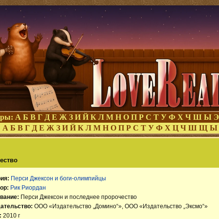
оры:
А
Б
В
Г
Д
Е
Ж
З
И
Й
К
Л
М
Н
О
П
Р
С
Т
У
Ф
Х
Ч
Ш
Ы
Э
:
А
Б
В
Г
Д
Е
Ж
З
И
Й
К
Л
М
Н
О
П
Р
С
Т
У
Ф
Х
Ц
Ч
Ш
Щ
Ы
чество
ия:
Перси Джексон и боги-олимпийцы
ор:
Рик Риордан
вание:
Перси Джексон и последнее пророчество
ательство:
ООО «Издательство „Домино“», ООО «Издательство „Эксмо“»
:
2010 г