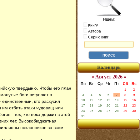
Ищем:
Книгу
Автора
Серию книг
Календарь
« Август 2026 »
Пн
Вт
Ср
Чт
Пт
Сб
Вс
пийскую твердыню. Чтобы его план
1
2
манутые боги вступают в
3
4
5
6
7
8
9
10
11
12
13
14
15
16
 единственный, кто раскусил
17
18
19
20
21
22
23
и им отбить атаки чудовищ или
24
25
26
27
28
29
30
гов - тех, кто пока держит в этой
31
едних лет. Высокобюджетная
миллионы поклонников во всем