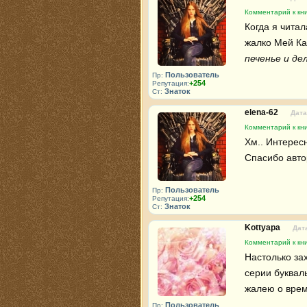
Комментарий к кн
Когда я читал
жалко Мей Ка
печенье и де
Пользователь
Пр:
+254
Репутация:
Знаток
Ст:
elena-62
Дата
Комментарий к кн
Хм.. Интересн
Спасибо авто
Пользователь
Пр:
+254
Репутация:
Знаток
Ст:
Kottyapa
Дата
Комментарий к кн
Настолько за
серии буквал
жалею о врем
Пользователь
Пр: