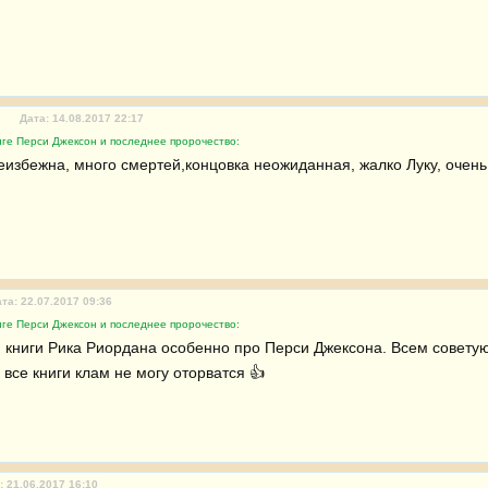
5
Дата: 14.08.2017 22:17
иге Перси Джексон и последнее пророчество:
еизбежна, много смертей,концовка неожиданная, жалко Луку, очень
та: 22.07.2017 09:36
иге Перси Джексон и последнее пророчество:
 книги Рика Риордана особенно про Перси Джексона. Всем советую 
 все книги клам не могу оторватся 👍 
: 21.06.2017 16:10