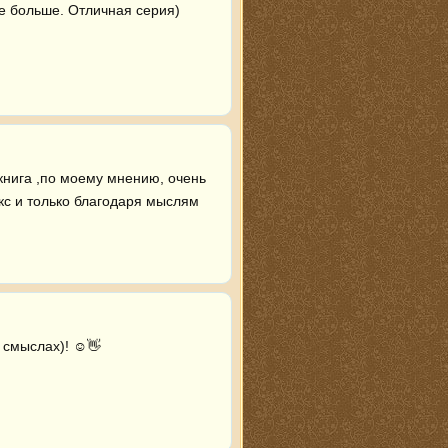
е больше. Отличная серия)
книга ,по моему мнению, очень 
кс и только благодаря мыслям 
смыслах)! ☺️👋 
