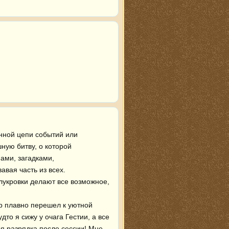
енной цепи событий или 
ую битву, о которой 
ми, загадками, 
вая часть из всех.

лукровки делают все возможное, 
р плавно перешел к уютной 
то я сижу у очага Гестии, а все 
 разрядка после сессии! Мне 