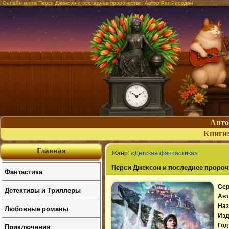
Онлайн книга Перси Джексон и последнее пророчество. Автор Рик Риордан
Авт
Книги
Главная
Жанр:
«Детская фантастика»
Перси Джексон и последнее проро
Фантастика
Сер
Детективы и Триллеры
Авт
Наз
Любовные романы
Изд
Приключения
Год