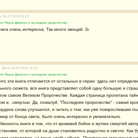
а: 05.07.2016 16:47
иге Перси Джексон и последнее пророчество:
нига очень интересна. Так много эмоций. 🥳 
Дата: 24.06.2016 10:13
иге Перси Джексон и последнее пророчество:
 что эта книга отличается от остальных в серии: здесь нет определ
ьного сюжета, вся книга представляет собой одну большую и страшн
 том самом Великом Пророчестве. Каждая страница пропитана тайна
м и...смертью. Да, пожалуй, "Последнее пророчество" - самая крова
ордана снова улучшился, и читать о том, как уже повзрослевшие по
мир от Конца света, было очень интересно и увлекательно.

енность книги в том, что от кровавой бойни и жутких смертей авто
ановке, от которой на душе становилось радостно и светло. Как буд
азом навалились на меня, чтобы обнять. Прекрасная эмоциональная