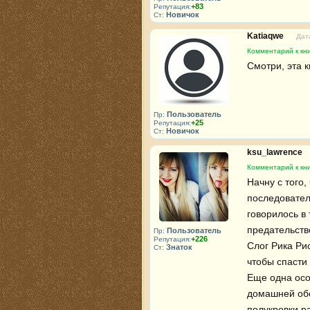
+83
Репутация:
Новичок
Ст:
Katiaqwe
Дат
Комментарий к кн
Смотри, эта к
Пользователь
Пр:
+25
Репутация:
Новичок
Ст:
ksu_lawrence
Комментарий к кн
Начну с того,
последовател
говорилось в
предательство
Пользователь
Пр:
+226
Репутация:
Слог Рика Ри
Знаток
Ст:
чтобы спасти 
Еще одна особ
домашней обст
полукровки р