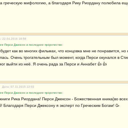
а греческую мифологию, а благодаря Рику Риордану полюбила ещ
: 22.04.2016 18:58
иге Перси Джексон и последнее пророчество:
будет как во многих фильмах, что концовка мне не понравится, но 
илась. Очень трогательным был момент, когда Перси окунался в Сти
ог выйти из неё. Я очень рада за Перси и Аннабет 👍 👍 
Дата: 07.11.2015 12:02
иге Перси Джексон и последнее пророчество:
 книги Рика Риордана! Перси Джексон - Божественная кника(во всех 
б! Благодаря Перси Джексону я эксперт по Греческим Богам! 🥳 