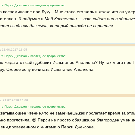
иге Перси Джексон и последнее пророчество:
а воспоминание про Луку... Мне стало его жаль и жалко что он умер.
стеллан. 
Я подумал о Мей Кастеллан — вот сидит она в одиночес
лает сэндвичи для сына, который никогда не вернется.
: 21.06.2017 16:05
иге Перси Джексон и последнее пророчество:
о когда этот сайт добавит Испытание Аполлона? Ну так книги про П
ру. Скорее хочу почитать Испытание Аполлона.
: 21.07.2016 14:06
иге Перси Джексон и последнее пророчество:
хватывающее чтение,что не замечаешь,как пролетает время за этими
ьно проглотила. 😍 Перси не просто обаяшка,он благороден,умен,до
ени,проведенном с книгами о Перси Джексоне.