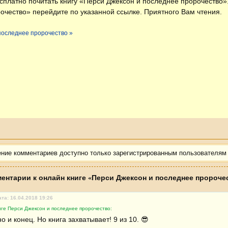
есплатно
почитать книгу «Перси Джексон и последнее пророчество»
очество» перейдите по указанной ссылке. Приятного Вам чтения.
 последнее пророчество »
ение комментариев доступно только зарегистрированным пользователям
ентарии к онлайн книге «Перси Джексон и последнее пророче
ата: 16.04.2018 19:26
иге Перси Джексон и последнее пророчество:
о и конец. Но книга захватывает! 9 из 10. 😎 