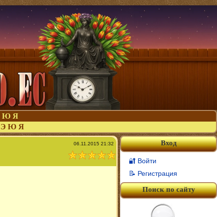
Ю
Я
Э
Ю
Я
Вход
06.11.2015 21:32
🔐 Войти
📝 Регистрация
Поиск по сайту