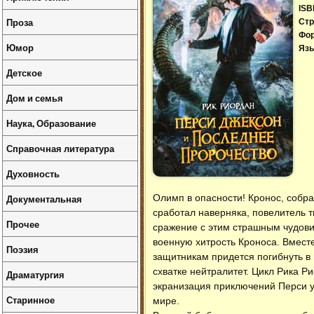
ISB
Проза
Стр
Фо
Юмор
Язы
Детское
Дом и семья
Наука, Образование
Справочная литература
Духовность
Документальная
Олимп в опасности! Кронос, собр
сработал наверняка, повелитель 
Прочее
сражение с этим страшным чудови
военную хитрость Кроноса. Вместе
Поэзия
защитникам придется погибнуть в 
схватке нейтралитет. Цикл Рика 
Драматургия
экранизация приключений Перси у
Старинное
мире.