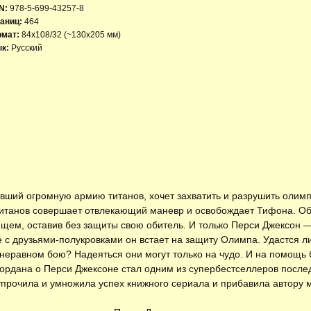
N:
978-5-699-43257-8
аниц:
464
рмат:
84x108/32 (~130х205 мм)
к:
Русский
авший огромную армию титанов, хочет захватить и разрушить олим
титанов совершает отвлекающий маневр и освобождает Тифона. Об
щем, оставив без защиты свою обитель. И только Перси Джексон —
 с друзьями-полукровками он встает на защиту Олимпа. Удастся л
неравном бою? Надеяться они могут только на чудо. И на помощь бо
Риордана о Перси Джексоне стал одним из супербестселлеров посл
прочила и умножила успех книжного сериала и прибавила автору 