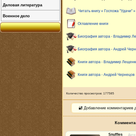
Деловая литература
Читать книгу « Госпожа "Удачи" »
Военное дело
Оглавление книги
Биография автора - Владимир Л
Биография автора - Андрей Чер
Книги автора - Владимир Лещенк
Книги автора - Андрей Чернецов
Количество просмотров: 177585
🔐 Добавление комментариев 
Коммента
Snuffles
Дата: