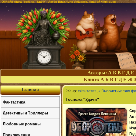
Онлайн книга Госпожа "Удачи". Автор Владимир Лещенко, Андрей Чернецов
Авторы:
А
Б
В
Г
Д
Е
Книги:
А
Б
В
Г
Д
Е
Ж
Главная
Жанр:
«Фэнтези»
,
«Юмористическая фа
Госпожа "Удачи"
Фантастика
Сер
Детективы и Триллеры
Авт
Наз
Любовные романы
Изд
Приключения
Год