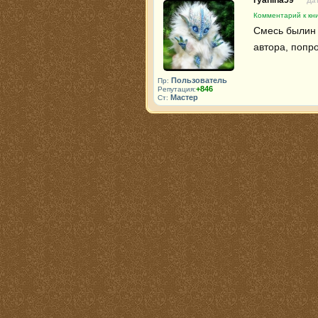
ryanina59
Дат
Комментарий к кни
Смесь былин и
автора, попр
Пользователь
Пр:
+846
Репутация:
Мастер
Ст: