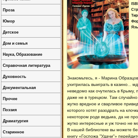
ISB
Проза
Стр
Тир
Юмор
Фо
Язы
Детское
Дом и семья
Наука, Образование
Справочная литература
Духовность
Знакомьтесь, я - Марина Образцо
ухитрилась выиграть в казино... м
Документальная
неведомо как очутилась в Крыму, 
даже не в турецком. Там случайно
Прочее
жутко вредное и сварливое приви
Поэзия
которого хотят разодрать на клоч
некотором роде ведьма, да не прос
Драматургия
жутко интересные и уж точно не мо
В нашей библиотеке вы можете б
Старинное
книгу «Госпожа "Удачи"» перейдит