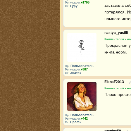
+1795
Репутация:
заставила себ
Гуру
Ст:
потерялся. Ис
намного инте
nastya_yusifli
Комментарий к кни
Прекрасная ун
книга норм.
Пользователь
Пр:
+387
Репутация:
Знаток
Ст:
ElenaF2013
Д
Комментарий к кни
Плохо,просто
Пользователь
Пр:
+442
Репутация:
Профи
Ст: