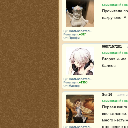
Комментарий к кни
Прочитала по
накручено. А
Пользователь
Пр:
+687
Репутация:
Профи
Ст:
0687157281
Комментарий к кни
Вторая книга 
баллов.
Пользователь
Пр:
+1350
Репутация:
Мастер
Ст:
Sun16
Дата: 2
Комментарий к кни
Первая книга
впечатление. 
много нестык
отношение к 
Пользователь
Пр: