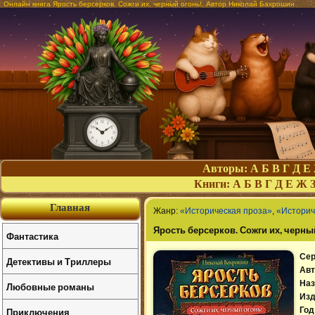
Онлайн книга Ярость берсерков. Сожги их, черный огонь!. Автор Николай Бахрошин
Авторы:
А
Б
В
Г
Д
Е
Книги:
А
Б
В
Г
Д
Е
Ж
Главная
Жанр:
«Историческая проза»
,
«Историч
Ярость берсерков. Сожги их, черны
Фантастика
Сер
Детективы и Триллеры
Авт
Наз
Любовные романы
Изд
Приключения
Год