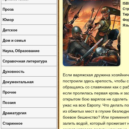
ISB
Проза
Стр
Тир
Юмор
Фо
Язы
Детское
Дом и семья
Наука, Образование
Справочная литература
Духовность
Если варяжская дружина хозяйнич
построили здесь крепость, чтобы 
Документальная
обращаясь со славянами как с ра
Прочее
если пролилась первая кровь и за
открытом бою варягов не одолеть 
Поэзия
ужас на всю Европу. Что делать 
из обжитых мест в глухие безлюдн
Драматургия
боевое бешенство? Или применить
Старинное
залить водой, который прожигает 