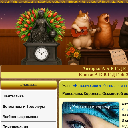
Онлайн книга Роксолана. Королева Османской империи. Автор Сергей Плачинда, Юрий Ко
Авторы:
А
Б
В
Г
Д
Е
Книги:
А
Б
В
Г
Д
Е
Ж
Главная
Жанр:
«Исторические любовные роман
Роксолана. Королева Османской и
Фантастика
Авт
Детективы и Триллеры
Кн
Наз
Любовные романы
Изд
Приключения
Год