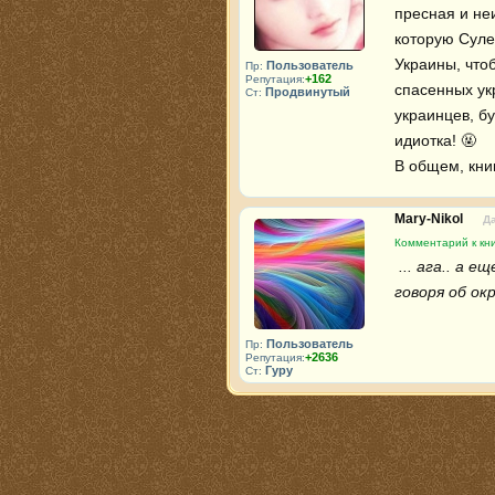
пресная и неи
которую Суле
Украины, что
Пользователь
Пр:
+162
Репутация:
спасенных ук
Продвинутый
Ст:
украинцев, б
идиотка! 🤬 

В общем, книг
Mary-Nikol
Да
Комментарий к кн
 ... ага.. а еще почитайте как она с собственными детьми обошлась, не 
говоря об ок
Пользователь
Пр:
+2636
Репутация:
Гуру
Ст: