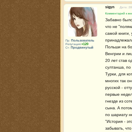
sigyn
Дата: 28
Комментарий к кн
Забавно было 
что не "поляк
самой книги, 
принадлежала
Пользователь
Пр:
+120
Репутация:
Польши на бол
Продвинутый
Ст:
Венгрии и лиш
20 лет став о
султанша, по 
Турки, для ко
многих так он
русской - отт
первые недел
гнезде из сот
сына. А потом
по шариату не
"История - эт
забывать, что