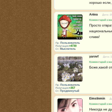
хорошо если,
Antea
Дата: 2
Комментарий к кн
Просто отврат
национальные
слава!
Пользователь
Пр:
+4730
Репутация:
Мыслитель
Ст:
yarovf
Дата: 
Комментарий к кн
Боже,какой о
Пользователь
Пр:
+357
Репутация:
Продвинутый
Ст:
Eimslinmin
Д
Комментарий к кн
Никогда не ду