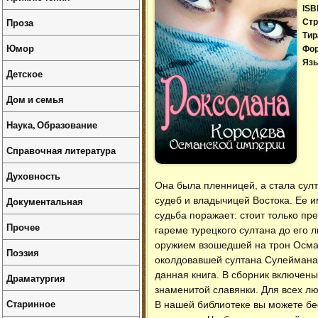
ISB
Проза
Стр
Тир
Юмор
Фо
Язы
Детское
Дом и семья
Наука, Образование
Справочная литература
Духовность
Она была пленницей, а стала сул
Документальная
судеб и владычицей Востока. Ее и
судьба поражает: стоит только пр
Прочее
гареме турецкого султана до его 
оружием взошедшей на трон Осман
Поэзия
околдовавшей султана Сулеймана, 
данная книга. В сборник включены
Драматургия
знаменитой славянки. Для всех л
Старинное
В нашей библиотеке вы можете б