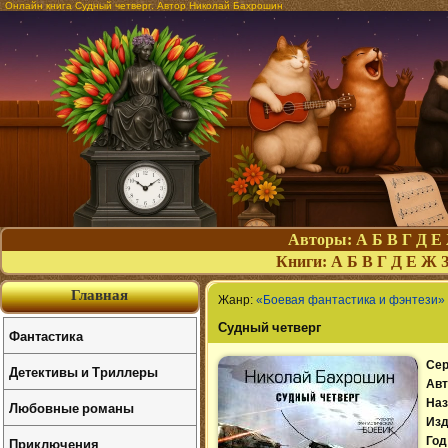
Онлайн книга Судный четверг. Автор Николай Бахрошин
Авторы:
А
Б
В
Г
Д
Е
Книги:
А
Б
В
Г
Д
Е
Ж
Главная
Жанр:
«Боевая фантастика и фэнтези»
Судный четверг
Фантастика
Сер
Детективы и Триллеры
Авт
Наз
Любовные романы
Изд
Приключения
Год