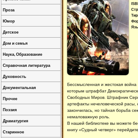
ISB
Проза
Стр
Тир
Юмор
Фо
Язы
Детское
Дом и семья
Наука, Образование
Справочная литература
Духовность
Бессмысленная и жестокая война 
Документальная
которым штрафбат Демократическ
Свободных Миров. Штрафник Серг
Прочее
артефакты нечеловеческой расы, 
Поэзия
закончилась, но тайная борьба се
немаловажную роль.
Драматургия
В нашей библиотеке вы можете б
книгу «Судный четверг» перейдите
Старинное