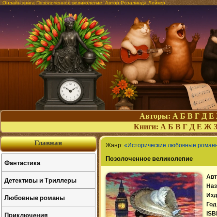
Онлайн книга Позолоченное великолепие. Автор Розалинда Лейкер
Авторы:
А
Б
В
Г
Д
Е
Книги:
А
Б
В
Г
Д
Е
Ж
Главная
Жанр:
«Исторические любовные роман
Позолоченное великолепие
Фантастика
Авт
Детективы и Триллеры
Наз
Изд
Любовные романы
Год
Приключения
ISB