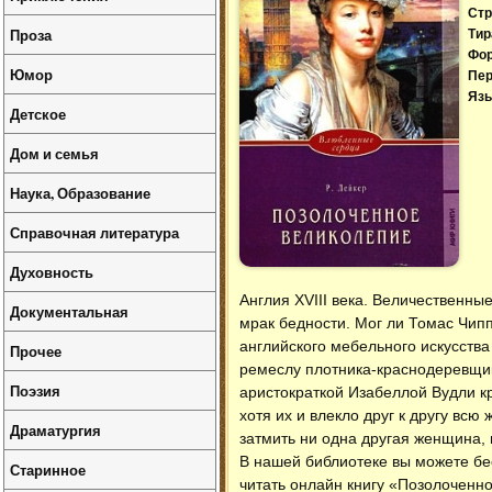
Стр
Проза
Тир
Фо
Юмор
Пер
Язы
Детское
Дом и семья
Наука, Образование
Справочная литература
Духовность
Англия XVIII века. Величественны
Документальная
мрак бедности. Мог ли Томас Чип
английского мебельного искусства
Прочее
ремеслу плотника-краснодеревщика
Поэзия
аристократкой Изабеллой Вудли кр
хотя их и влекло друг к другу всю
Драматургия
затмить ни одна другая женщина, 
В нашей библиотеке вы можете б
Старинное
читать онлайн книгу «Позолоченн