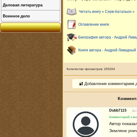
Деловая литература
Читать книгу « Серв-батальон »
Военное дело
Оглавление книги
Биография автора - Андрей Лив
Книги автора - Андрей Ливадный
Количество просмотров: 205204
🔐 Добавление комментариев 
Коммента
Dubb7115
Дат
Комментарий к кни
Автор показа
Земляне унич