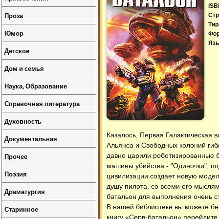
ISB
Проза
Стр
Тир
Юмор
Фо
Язы
Детское
Дом и семья
Наука, Образование
Справочная литература
Духовность
Казалось, Первая Галактическая в
Документальная
Альянса и Свободных колоний гиб
Прочее
давно царили роботизированные б
машины убийства - "Одиночки", п
Поэзия
цивилизации создает новую модел
душу пилота, со всеми его мысля
Драматургия
батальон для выполнения очень ст
В нашей библиотеке вы можете б
Старинное
книгу «Серв-батальон» перейдите 