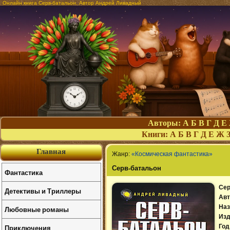
Онлайн книга Серв-батальон. Автор Андрей Ливадный
Авторы:
А
Б
В
Г
Д
Е
Книги:
А
Б
В
Г
Д
Е
Ж
Главная
Жанр:
«Космическая фантастика»
Серв-батальон
Фантастика
Сер
Детективы и Триллеры
Авт
Наз
Любовные романы
Изд
Приключения
Год