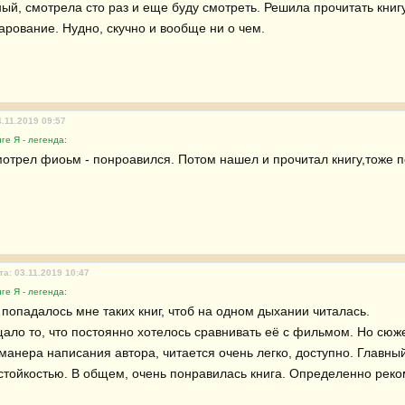
й, смотрела сто раз и еще буду смотреть. Решила прочитать книгу, 
арование. Нудно, скучно и вообще ни о чем.
4.11.2019 09:57
ге Я - легенда:
отрел фиоьм - понроавился. Потом нашел и прочитал книгу,тоже п
та: 03.11.2019 10:47
ге Я - легенда:
попадалось мне таких книг, чтоб на одном дыхании читалась. 

ало то, что постоянно хотелось сравнивать её с фильмом. Но сюж
манера написания автора, читается очень легко, доступно. Главный
стойкостью. В общем, очень понравилась книга. Определенно рек