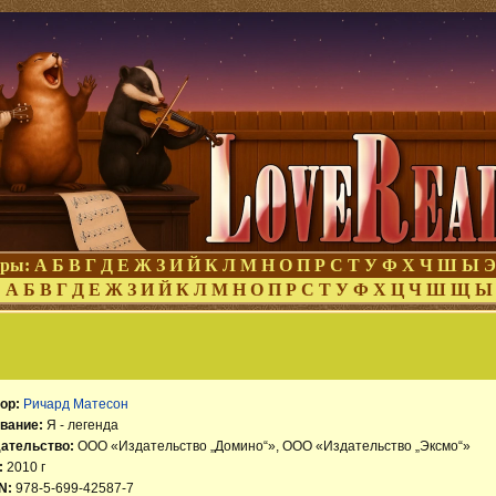
оры:
А
Б
В
Г
Д
Е
Ж
З
И
Й
К
Л
М
Н
О
П
Р
С
Т
У
Ф
Х
Ч
Ш
Ы
Э
:
А
Б
В
Г
Д
Е
Ж
З
И
Й
К
Л
М
Н
О
П
Р
С
Т
У
Ф
Х
Ц
Ч
Ш
Щ
Ы
ор:
Ричард Матесон
вание:
Я - легенда
ательство:
ООО «Издательство „Домино“», ООО «Издательство „Эксмо“»
:
2010 г
N:
978-5-699-42587-7