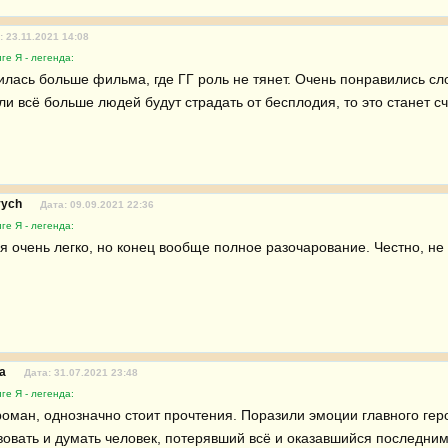
: 23.11.2021 14:08
ге Я - легенда:
лась больше фильма, где ГГ роль не тянет. Очень понравились слов
ли всё больше людей будут страдать от бесплодия, то это станет с
vych
Дата: 09.09.2021 22:36
ге Я - легенда:
я очень легко, но конец вообще полное разочарование. Честно, не 
sa
Дата: 31.07.2021 23:48
ге Я - легенда:
оман, однозначно стоит прочтения. Поразили эмоции главного героя
вовать и думать человек, потерявший всё и оказавшийся последним