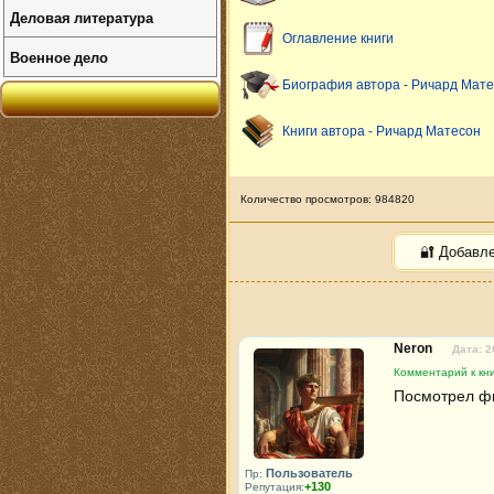
Деловая литература
Оглавление книги
Военное дело
Биография автора - Ричард Мат
Книги автора - Ричард Матесон
Количество просмотров: 984820
🔐 Добавл
Neron
Дата: 2
Комментарий к кни
Посмотрел фи
Пользователь
Пр:
+130
Репутация: