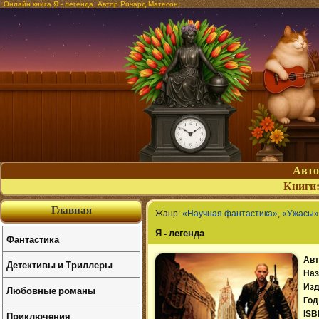
Онлайн книга Я - легенда. Автор Ричард Матесон
Авт
Книги
Главная
Жанр:
«Научная фантастика»
,
«Ужасы»
Я - легенда
Фантастика
Авт
Детективы и Триллеры
Наз
Изд
Любовные романы
Год
Приключения
ISB