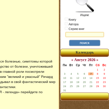
Ищем:
Книгу
Автора
Серию книг
Календарь
« Август 2026 »
ийся болезнью, симптомы которой
Пн
Вт
Ср
Чт
Пт
Сб
Вс
рство от болезни, уничтожившей
1
2
 в главной роли посмотрели
3
4
5
6
7
8
9
каким "великий и ужасный" Ричард
10
11
12
13
14
15
16
дывал в свой фантастический мир
17
18
19
20
21
22
23
антастики.
24
25
26
27
28
29
30
31
«Я - легенда» перейдите по