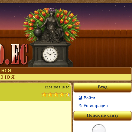
Ю
Я
Э
Ю
Я
Вход
12.07.2012 18:10
🔐 Войти
📝 Регистрация
Поиск по сайту