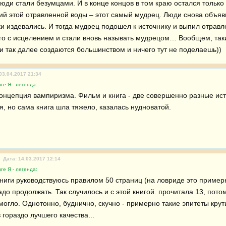
юди стали безумцами. И в конце концов в том краю остался только 
й этой отравленной воды – этот самый мудрец. Люди снова объяви
ки издевались. И тогда мудрец подошел к источнику и выпил отравл
го с исцелением и стали вновь называть мудрецом… Вообщем, такие
и так далее создаются большинством и ничего тут не поделаешь))
03.04.2017 21:34
ге Я - легенда:
онцепция вампиризма. Фильм и книга - две совершенно разные ист
я, но сама книга шла тяжело, казалась нудноватой.
Дата: 14.03.2017 12:14
ге Я - легенда:
книги руководствуюсь правилом 50 страниц (на ловриде это примерн
адо продолжать. Так случилось и с этой книгой. прочитала 13, пото
омогло. Однотонно, буднично, скучно - примерно такие эпитеты крути
гораздо лучшего качества...