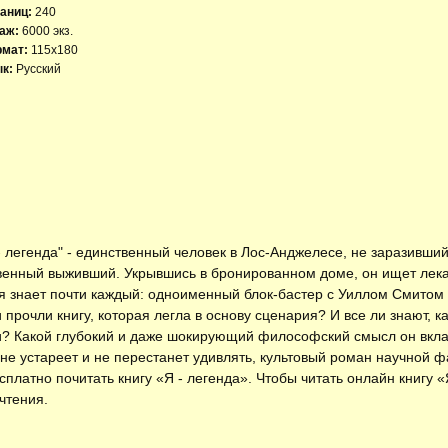
аниц:
240
аж:
6000 экз.
рмат:
115x180
к:
Русский
- легенда" - единственный человек в Лос-Анджелесе, не заразивш
енный выживший. Укрывшись в бронированном доме, он ищет лека
ня знает почти каждый: одноименный блок-бастер с Уиллом Смитом
 прочли книгу, которая легла в основу сценария? И все ли знают, 
и? Какой глубокий и даже шокирующий философский смысл он вкла
 не устареет и не перестанет удивлять, культовый роман научной ф
есплатно
почитать книгу «Я - легенда»
. Чтобы читать онлайн книгу 
чтения.