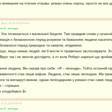
 внимания на плохие отзывы- роман очень хорош, просто не все д
Дата: 03.06.2020 02:05
ге Я - легенда:
 Усе починається з маленької бацили. Такі правдиві слова у сучасній с
лізація є беззахисною перед розумом та бажанням людини наситит
еззахисні перед природою та смертю, епідемією. 

іщо, якщо немає людей, які б могли їх правильно застосовувати. Зга
Вірус так і не змогли дослідити, а от коли Роберт нарешті ще зробив,
адекватності стає лише міфом. Людина, стає лише легендою. Ми при
ги та мегакруті вчинки, однак легендарним у романі стає саме людя
е – страшно. 

е сподобався 👍 
: 11.11.2019 20:49
ге Я - легенда: