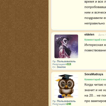
время и все л
попробовавши
ним и всячес
поздравили е
неправильно 
eldelen
Дата: 
Комментарий к кни
Интересная к
повествовани
Пользователь
Пр:
+319
Репутация:
Знаток
Ст:
SovaMudraya
Комментарий к кни
Когда читаю 
значит и не н
на 20... не п
про вампиров 
Пользователь
Пр:
+248
Репутация: