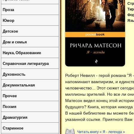
Стр
Проза
Тир
Фо
Юмор
Язы
Детское
Дом и семья
Наука, Образование
Справочная литература
Духовность
Роберт Невилл - герой романа "Я 
напоминают вампиризм, и единств
Документальная
человечество... Этот сюжет сегод
миллионы зрителей. Но все ли они
Прочее
Матесон видел конец этой истори
Поэзия
будущего? Книга, которая никогда
В нашей библиотеке вы можете б
Драматургия
указанной ссылке. Приятного Вам 
Старинное
Читать книгу « Я - легенда »