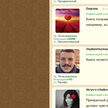
Продвинутый
Ст:
Dagruna
Дата
Комментарий к кни
Книга понрави
например, ес
Пользователь
Пр:
+16208
Репутация:
Просветлённый
Ст:
VladimirHurino
Комментарий к кни
Книга читаетс
Пользователь
Пр:
+741
Репутация:
Профи
Ст:
Veryu-v-chude
Комментарий к кни
Прекрасный р
должен чувст