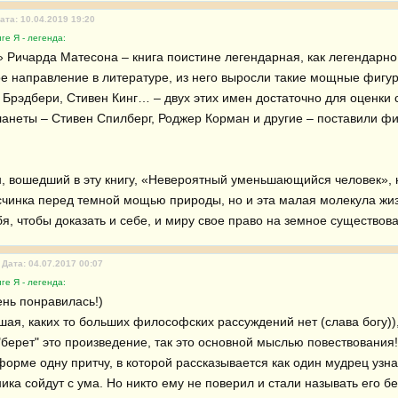
ата: 10.04.2019 19:20
ге Я - легенда:
» Ричарда Матесона – книга поистине легендарная, как легендарно 
е направление в литературе, из него выросли такие мощные фигур
й Брэдбери, Стивен Кинг… – двух этих имен достаточно для оценки 
анеты – Стивен Спилберг, Роджер Корман и другие – поставили ф
, вошедший в эту книгу, «Невероятный уменьшающийся человек», н
счинка перед темной мощью природы, но и эта малая молекула жи
я, чтобы доказать и себе, и миру свое право на земное существов
Дата: 04.07.2017 00:07
ге Я - легенда:
нь понравилась!)

ая, каких то больших философских рассуждений нет (слава богу)), 
берет" это произведение, так это основной мыслью повествования! 
орме одну притчу, в которой рассказывается как один мудрец узнал,
ика сойдут с ума. Но никто ему не поверил и стали называть его б