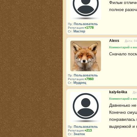
Фильм отличны
полное разоч
Пользователь
Пр:
+1778
Репутация:
Мастер
Ст:
Alexs
Дата: 0
Комментарий к кни
Сначало посм
Пользователь
Пр:
+7960
Репутация:
Мудрец
Ст:
kaly4e4ka
Да
Комментарий к кни
Давненько не 
Конечно смущ
понравилась 
выдержкой и 
Пользователь
Пр:
+213
Репутация:
Знаток
Ст: