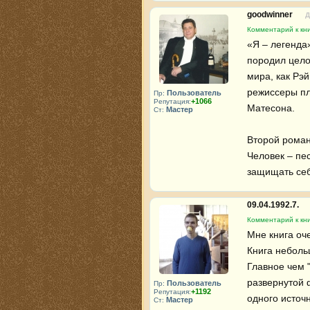
goodwinner
Д
Комментарий к кни
«Я – легенда
породил цело
мира, как Рэ
режиссеры пл
Пользователь
Пр:
+1066
Репутация:
Матесона.

Мастер
Ст:
Второй роман
Человек – пе
защищать себ
09.04.1992.7.
Комментарий к кни
Мне книга оче
Книга небольш
Главное чем "
развернутой ф
Пользователь
Пр:
+1192
Репутация:
одного источн
Мастер
Ст: