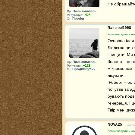
Не обращайте
Пользователь
Пр:
+428
Репутация:
Профи
Ст:
Rainsoul1998
Комментарий к кни
Основна ідея.
Людська циві
знищити. Ми б
Знання – це н
Пользователь
Пр:
+122
Репутация:
мікроскопом. 
Продвинутый
Ст:
лікувати.

 Роберт – остання людина. Він сказав про себе: «Я – легенда». Тобто останній промінь надії, здорового глузду, 
почуттів та 
бувають подви
генерація. І ц
Твір мені дуж
NOVA25
Дата
Комментарий к кни