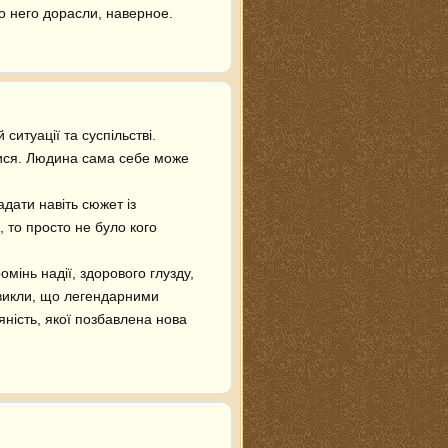
о него дорасли, наверное.
итуації та суспільстві. 
ися. Людина сама себе може 
дати навіть сюжет із 
 то просто не було кого 
викли, що легендарними 
ність, якої позбавлена нова 