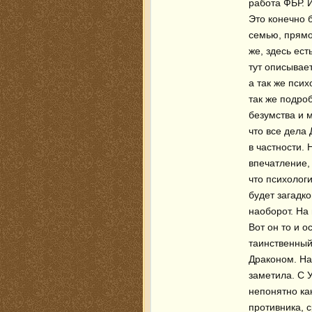
работа ФБР. И
Это конечно б
семью, прямо 
же, здесь ест
тут описывает
а так же псих
так же подроб
безумства и м
что все дела
в частности. 
впечатление, 
что психолог
будет загадко
наоборот. На 
Вот он то и о
таинственный.
Драконом. Нап
заметила. С У
непонятно как
противника, с