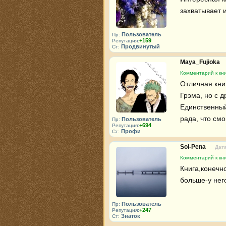
захватывает 
Пользователь
Пр:
+159
Репутация:
Продвинутый
Ст:
Maya_Fujioka
Комментарий к кн
Отличная кни
Грэма, но с д
Единственный
рада, что смо
Пользователь
Пр:
+694
Репутация:
Профи
Ст:
Sol-Pena
Дата
Комментарий к кн
Книга,конечн
больше-у нег
Пользователь
Пр:
+247
Репутация:
Знаток
Ст: