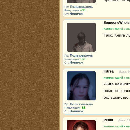
Пользователь
Пр:
+33
Репутация:
Новичок
Ст:
SomeoneWhoIs
Комментарий к кн
Такс. Книга 
Пользователь
Пр:
+33
Репутация:
Новичок
Ст:
lilitrea
Дата: 2
Комментарий к кн
книга намног
намного красо
большинство 
Пользователь
Пр:
+85
Репутация:
Новичок
Ст:
Penni
Дата: 3
Комментарий к кн