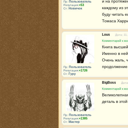
и на протяже
Пользователь
Пр:
+53
Репутация:
каждому из эт
Новичок
Ст:
буду читать е
Томаса Харри
Lous
Дата: 11
Комментарий к кн
Книга высшей
Именно в ней
Очень жаль, ч
продолжение 
Пользователь
Пр:
+1726
Репутация:
Гуру
Ст:
BigBoss
Дата
Комментарий к кн
Великолепная
деталь в этой
Пользователь
Пр:
+1385
Репутация:
Мастер
Ст: