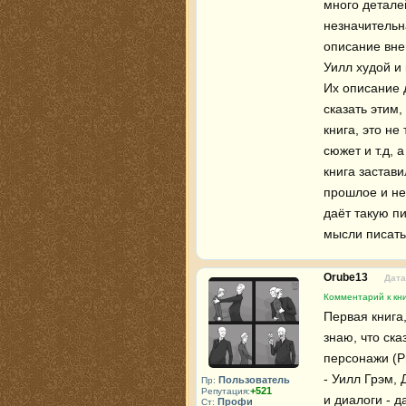
много деталей
незначительн
описание внеш
Уилл худой и 
Их описание д
сказать этим,
книга, это не
сюжет и т.д, 
книга застав
прошлое и не 
даёт такую п
мысли писать
Orube13
Дата
Комментарий к кн
Первая книга,
знаю, что ска
персонажи (Р
- Уилл Грэм, 
Пользователь
Пр:
+521
Репутация:
и диалоги - д
Профи
Ст: