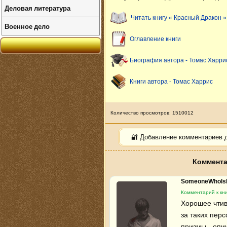
Деловая литература
Читать книгу « Красный Дракон »
Военное дело
Оглавление книги
Биография автора - Томас Харри
Книги автора - Томас Харрис
Количество просмотров: 1510012
🔐 Добавление комментариев 
Коммента
SomeoneWhoIs
Комментарий к кн
Хорошее чтив
за таких перс
призмы - опи