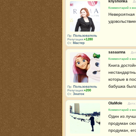
knyshonka
Д
Комментарий к кн
Невероятная 
удовольствие
Пользователь
Пр:
+1280
Репутация:
Мастер
Ст:
sasaanna
Дат
Комментарий к кн
Книга достой
нестандартн
которые в по
бабушка была
Пользователь
Пр:
+200
Репутация:
Знаток
Ст:
OlaMole
Дата:
Комментарий к кн
Один из лучши
продуман сюже
продуман, ег