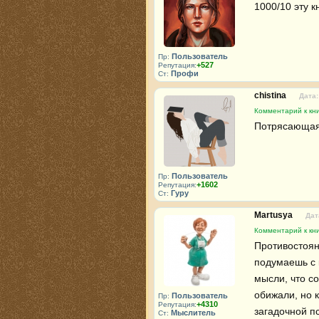
1000/10 эту к
Пользователь
Пр:
+527
Репутация:
Профи
Ст:
chistina
Дата:
Комментарий к кн
Потрясающая 
Пользователь
Пр:
+1602
Репутация:
Гуру
Ст:
Martusya
Дат
Комментарий к кн
Противостоян
подумаешь с 
мысли, что со
обижали, но к
Пользователь
Пр:
+4310
Репутация:
загадочной пс
Мыслитель
Ст: