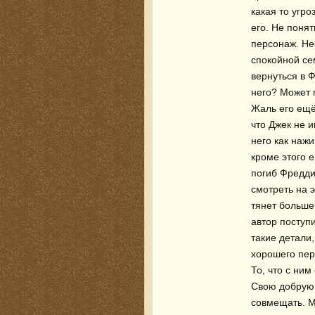
какая то угро
его. Не понят
персонаж. Нес
спокойной сем
вернуться в Ф
него? Может п
Жаль его ещё 
что Джек не и
него как наж
кроме этого е
погиб Фредди
смотреть на э
тянет больше:
автор поступ
такие детали,
хорошего перс
То, что с ним
Свою добрую 
совмещать. М