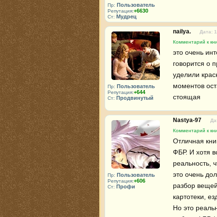
Пользователь
Пр:
+6630
Репутация:
Мудрец
Ст:
nailya.
Дата: 
Комментарий к кн
это очень инт
говорится о п
уделили крас
моментов оста
Пользователь
Пр:
+644
Репутация:
стоящая
Продвинутый
Ст:
Nastya-97
Да
Комментарий к кн
Отличная книг
ФБР. И хотя в
реальность, ч
это очень дол
Пользователь
Пр:
+606
Репутация:
разбор вещей
Профи
Ст:
картотеки, ез
Но это реальн