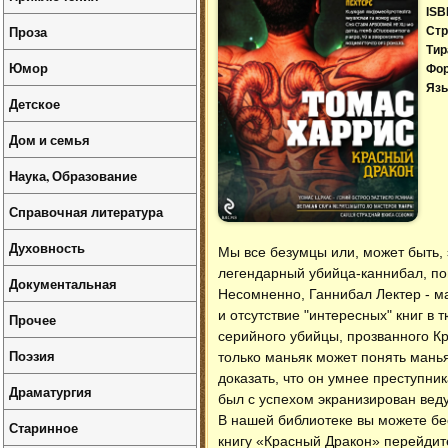
ISB
Проза
Стр
Тир
Юмор
Фо
Язы
Детское
Дом и семья
Наука, Образование
Справочная литература
Духовность
Мы все безумцы или, может быть, 
легендарный убийца-каннибал, поп
Документальная
Несомненно, Ганнибал Лектер - ма
и отсутствие "интересных" книг в
Прочее
серийного убийцы, прозванного К
Поэзия
только маньяк может понять мань
доказать, что он умнее преступни
Драматургия
был с успехом экранизирован вед
В нашей библиотеке вы можете б
Старинное
книгу «Красный Дракон» перейдите