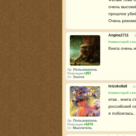
очень высоки
прошлое убийц
Очень рекоме
Angina2711
Д
Комментарий к кн
Книга очень 
Пользователь
Пр:
+257
Репутация:
Знаток
Ст:
hrizokolla8
Да
Комментарий к кн
итак.. книга 
российский се
я побоялась..
Пользователь
Пр:
+5274
Репутация:
Мыслитель
Ст: