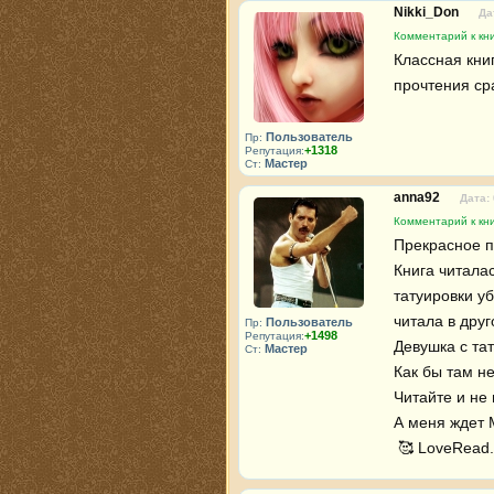
Nikki_Don
Да
Комментарий к кн
Классная кни
прочтения ср
Пользователь
Пр:
+1318
Репутация:
Мастер
Ст:
anna92
Дата:
Комментарий к кн
Прекрасное п
Книга читала
татуировки уб
читала в дру
Пользователь
Пр:
+1498
Репутация:
Девушка с тат
Мастер
Ст:
Как бы там не
Читайте и не 
А меня ждет М
 🥰 LoveRead.