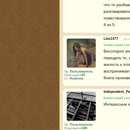
что-то разбав
разговаривать
повествование
4 из 5.
Liza1477
Дата
Комментарий к кн
Бесспорно ин
передать то, 
жалость к это
воспринимает..
Пользователь
Пр:
+57
Репутация:
Книга произв
Новичок
Ст:
Independent_P
Комментарий к кн
Интересные к
Пользователь
Пр:
+100
Репутация: