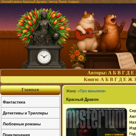
Онлайн книга Красный Дракон. Автор Томас Харрис
Авторы:
А
Б
В
Г
Д
Е
Книги:
А
Б
В
Г
Д
Е
Ж
Главная
Жанр:
«Про маньяков»
Красный Дракон
Фантастика
Сер
Детективы и Триллеры
Авт
Наз
Любовные романы
Изд
Приключения
Год