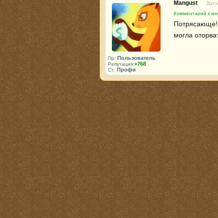
Mangust
Дата
Комментарий к кн
Потрясающе! 
могла оторва
Пользователь
Пр:
+768
Репутация:
Профи
Ст: