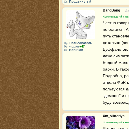
Продвинутый
Ст:
BangBang
Да
Комментарий к кн
Честно говор
не остался. А
путь становл
детально (чег
Пользователь
Пр:
+47
Репутация:
Буффало Билл
Новичок
Ст:
даже симпати
Бедный мален
бабки. В тако
Подробно, ра
отдела ФБР, м
пользуются д
"демоны" и п
буду возвраща
Xm_viktoriya
Комментарий к кн
Интересная к