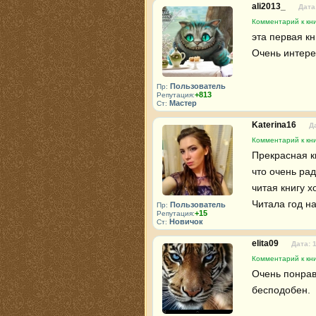
ali2013_
Дата
Комментарий к кн
эта первая кн
Очень интере
Пользователь
Пр:
+813
Репутация:
Мастер
Ст:
Katerina16
Д
Комментарий к кн
Прекрасная кн
что очень ра
читая книгу х
Читала год на
Пользователь
Пр:
+15
Репутация:
Новичок
Ст:
elita09
Дата: 
Комментарий к кн
Очень понрав
бесподобен.