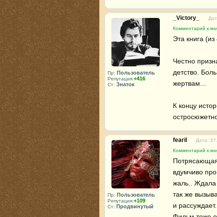
_Victory_
Дат
Комментарий к кн
Эта книга (из
Честно призна
детство. Бол
Пользователь
Пр:
+416
Репутация:
жертвам...

Знаток
Ст:
К концу исто
остросюжетно 
fearil
Дата: 27
Комментарий к кн
Потрясающая к
вдумчиво про
жаль.. Ждала
так же вызыва
Пользователь
Пр:
+109
Репутация:
и рассуждает
Продвинутый
Ст:
Фильм тоже о