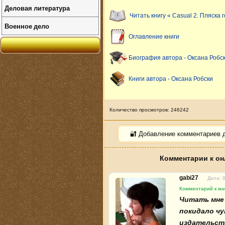
Деловая литература
Читать книгу « Casual 2. Пляска 
Военное дело
Оглавление книги
Биография автора - Оксана Робс
Книги автора - Оксана Робски
Количество просмотров: 246242
🔐 Добавление комментариев 
Комментарии к онл
gabi27
Дата: 
Комментарий к кни
Читать мне 
покидало чу
издательств