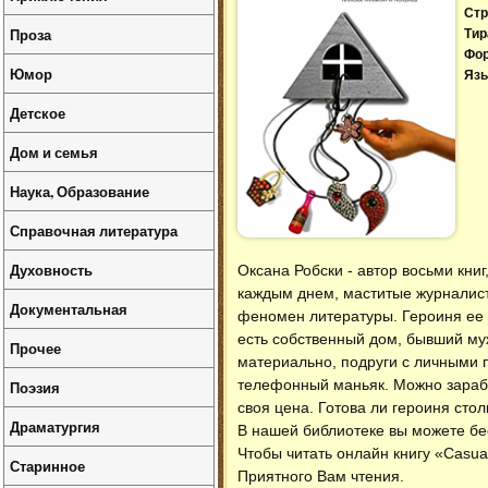
Стр
Проза
Тир
Фо
Юмор
Язы
Детское
Дом и семья
Наука, Образование
Справочная литература
Духовность
Оксана Робски - автор восьми кни
каждым днем, маститые журналист
Документальная
феномен литературы. Героиня ее 
есть собственный дом, бывший му
Прочее
материально, подруги с личными 
телефонный маньяк. Можно зарабо
Поэзия
своя цена. Готова ли героиня сто
Драматургия
В нашей библиотеке вы можете б
Чтобы читать онлайн книгу «Casua
Старинное
Приятного Вам чтения.