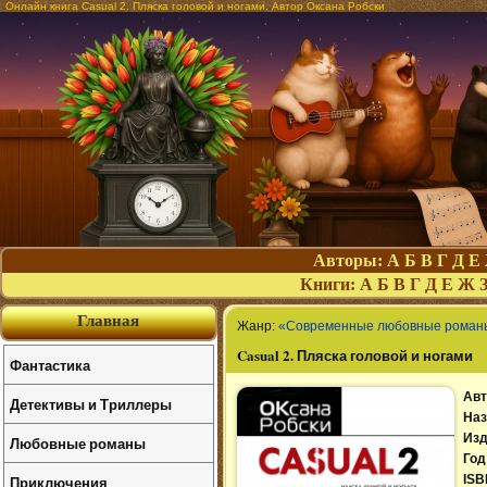
Онлайн книга Casual 2. Пляска головой и ногами. Автор Оксана Робски
Авторы:
А
Б
В
Г
Д
Е
Книги:
А
Б
В
Г
Д
Е
Ж
Главная
Жанр:
«Современные любовные роман
Casual 2. Пляска головой и ногами
Фантастика
Авт
Детективы и Триллеры
Наз
Изд
Любовные романы
Год
Приключения
ISB