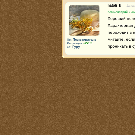
natali_k
Дата:
Комментарий к кн
Хороший псих
Характерная 
переходит в 
Читайте, если
Пользователь
Пр:
+2283
Репутация:
проникать в с
Гуру
Ст: