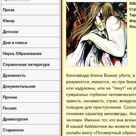
ISB
Проза
Стр
Тир
Юмор
Фо
Язы
Детское
Дом и семья
Наука, Образование
Справочная литература
Духовность
Кинозвезда Алина Вазнис убита, а 
разумеется, имеются, но при бли
Документальная
или надуманы, или не "тянут" на 
сумрачных глубинах человеческого
Прочее
зависть, ненависть, страх, вожде
поводом для преступления. Сопост
Поэзия
понимая характер кинозвезды, Ана
Драматургия
человек. Именно тот, кто вне всяки
В нашей библиотеке вы можете б
Старинное
онлайн книгу «Посмертный образ»