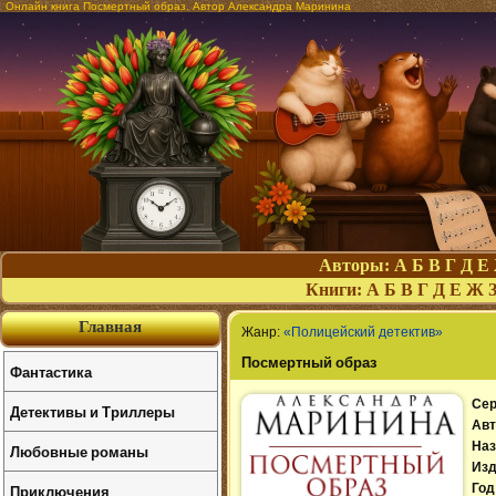
Онлайн книга Посмертный образ. Автор Александра Маринина
Авторы:
А
Б
В
Г
Д
Е
Книги:
А
Б
В
Г
Д
Е
Ж
Главная
Жанр:
«Полицейский детектив»
Посмертный образ
Фантастика
Сер
Детективы и Триллеры
Авт
Наз
Любовные романы
Изд
Приключения
Год