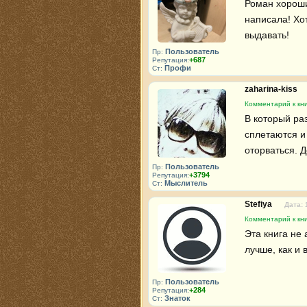
Роман хороши
написала! Хот
выдавать!
Пользователь
Пр:
+687
Репутация:
Профи
Ст:
zaharina-kiss
Комментарий к кн
В который раз
сплетаются и
оторваться. 
Пользователь
Пр:
+3794
Репутация:
Мыслитель
Ст:
Stefiya
Дата: 
Комментарий к кн
Эта книга не
лучше, как и 
Пользователь
Пр:
+284
Репутация:
Знаток
Ст: