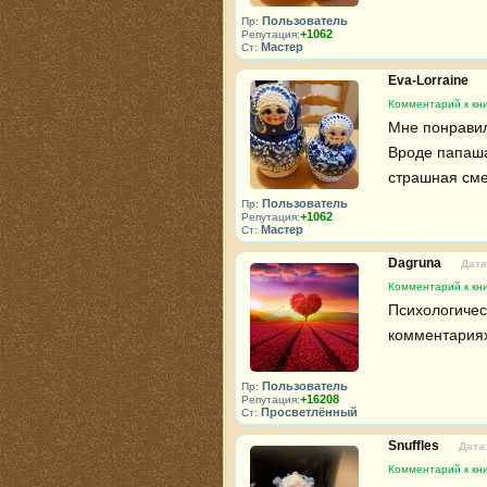
Пользователь
Пр:
+1062
Репутация:
Мастер
Ст:
Eva-Lorraine
Комментарий к кн
Мне понравил
Вроде папаша 
страшная сме
Пользователь
Пр:
+1062
Репутация:
Мастер
Ст:
Dagruna
Дата
Комментарий к кн
Психологическ
комментариях
Пользователь
Пр:
+16208
Репутация:
Просветлённый
Ст:
Snuffles
Дата:
Комментарий к кн