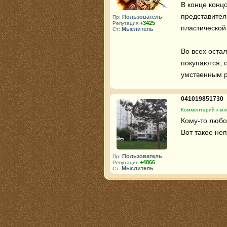
В конце концо
представител
Пользователь
Пр:
+3425
Репутация:
пластической
Мыслитель
Ст:
Во всех остал
покупаются, 
умственным р
041019851730
Комментарий к кн
Кому-то любов
Вот такое неп
Пользователь
Пр:
+4866
Репутация:
Мыслитель
Ст: