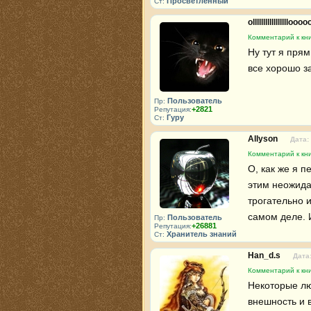
Просветлённый
Ст:
olllllllllllllllllooo
Комментарий к кн
Ну тут я прям
все хорошо з
Пользователь
Пр:
+2821
Репутация:
Гуру
Ст:
Allyson
Дата:
Комментарий к кн
О, как же я п
этим неожида
трогательно и
самом деле. И 
Пользователь
Пр:
+26881
Репутация:
Хранитель знаний
Ст:
Han_d.s
Дата:
Комментарий к кн
Некоторые лю
внешность и 