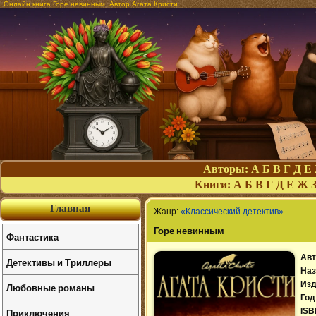
Онлайн книга Горе невинным. Автор Агата Кристи
Авторы:
А
Б
В
Г
Д
Е
Книги:
А
Б
В
Г
Д
Е
Ж
Главная
Жанр:
«Классический детектив»
Горе невинным
Фантастика
Авт
Детективы и Триллеры
Наз
Изд
Любовные романы
Год
Приключения
ISB