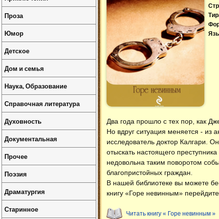
Стр
Проза
Тир
Фо
Юмор
Язы
Детское
Дом и семья
Наука, Образование
Справочная литература
Духовность
Два года прошло с тех пор, как Д
Но вдруг ситуация меняется - из
Документальная
исследователь доктор Калгари. Он
отыскать настоящего преступника
Прочее
недовольна таким поворотом событи
благопристойных граждан.
Поэзия
В нашей библиотеке вы можете б
Драматургия
книгу «Горе невинным» перейдите
Старинное
Читать книгу « Горе невинным »