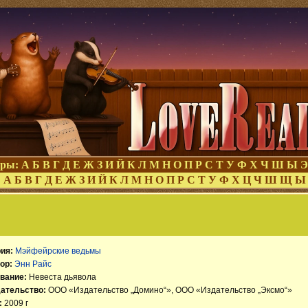
оры:
А
Б
В
Г
Д
Е
Ж
З
И
Й
К
Л
М
Н
О
П
Р
С
Т
У
Ф
Х
Ч
Ш
Ы
Э
:
А
Б
В
Г
Д
Е
Ж
З
И
Й
К
Л
М
Н
О
П
Р
С
Т
У
Ф
Х
Ц
Ч
Ш
Щ
Ы
ия:
Мэйфейрские ведьмы
ор:
Энн Райс
вание:
Невеста дьявола
ательство:
ООО «Издательство „Домино“», ООО «Издательство „Эксмо“»
:
2009 г