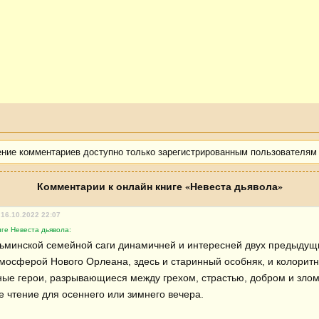
ение комментариев доступно только зарегистрированным пользователям
Комментарии к онлайн книге «Невеста дьявола»
 16.10.2022 22:07
ге Невеста дьявола:
дьминской семейной саги динамичней и интересней двух предыдущи
тмосферой Нового Орлеана, здесь и старинный особняк, и колорит
вные герои, разрывающиеся между грехом, страстью, добром и злом
 чтение для осеннего или зимнего вечера.