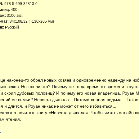
N:
978-5-699-32813-0
аниц:
400
аж:
3100 экз.
рмат:
84x108/32 (~130х205 мм)
к:
Русский
це наконец-то обрел новых хозяев и одновременно надежду на изб
ько веков. Но так ли это? Почему же тогда время от времени в пу
 и скрип дубовых половиц? И почему его новая владелица, Роуан М
лений ее семьи? Невеста дьявола... Потомственная ведьма... Такое
 и длится, и Роуан никак не может от него избавиться...
есплатно
почитать книгу «Невеста дьявола»
. Чтобы читать онлайн к
ам чтения.
»