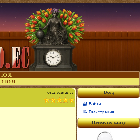
Ю
Я
Э
Ю
Я
Вход
06.11.2015 21:32
🔐 Войти
📝 Регистрация
Поиск по сайту