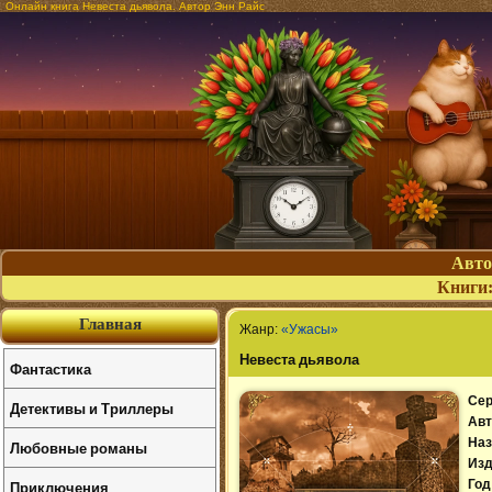
Онлайн книга Невеста дьявола. Автор Энн Райс
Авт
Книги
Главная
Жанр:
«Ужасы»
Невеста дьявола
Фантастика
Сер
Детективы и Триллеры
Авт
Наз
Любовные романы
Изд
Приключения
Год