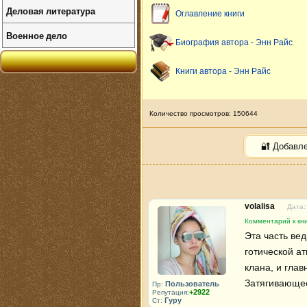
Деловая литература
Оглавление книги
Военное дело
Биография автора - Энн Райс
Книги автора - Энн Райс
Количество просмотров: 150644
🔐 Добавл
volalisa
Дата:
Комментарий к кни
Эта часть ве
готической а
клана, и гла
Затягивающее
Пользователь
Пр:
+2922
Репутация:
Гуру
Ст: