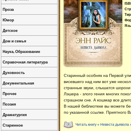
ISB
Проза
Стр
Тир
Юмор
Фо
Язы
Детское
Дом и семья
Наука, Образование
Справочная литература
Духовность
Старинный особняк на Первой ули
висевшего над ним вот уже нескол
Документальная
странные звуки, слышатся шорохи
Прочее
Лэшера - злого гения многих поко
страшном сне. А кошмар все длится
Поэзия
В нашей библиотеке вы можете б
по указанной ссылке. Приятного В
Драматургия
Старинное
Читать книгу « Невеста дьявола 