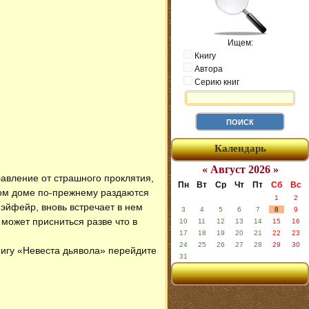
Ищем:
Книгу
Автора
Серию книг
Календарь
« Август 2026 »
авление от страшного проклятия,
Пн
Вт
Ср
Чт
Пт
Сб
Вс
стом доме по-прежнему раздаются
1
2
эйфейр, вновь встречает в нем
3
4
5
6
7
8
9
 может присниться разве что в
10
11
12
13
14
15
16
17
18
19
20
21
22
23
24
25
26
27
28
29
30
нигу «Невеста дьявола» перейдите
31