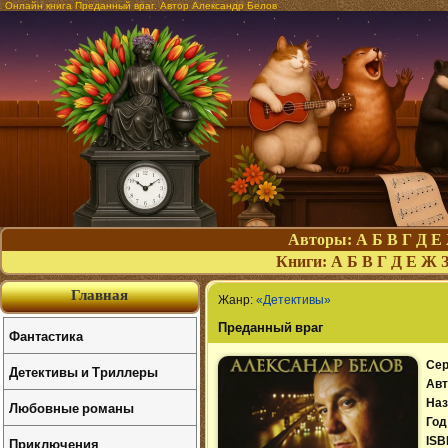
Онлайн книга Преданный враг. Автор Александр Белов
Авторы:
А
Б
В
Г
Д
Е
Книги:
А
Б
В
Г
Д
Е
Ж
Главная
Жанр:
«Детективы»
Преданный враг
Фантастика
Сер
Детективы и Триллеры
Авт
Наз
Любовные романы
Год
Приключения
ISB