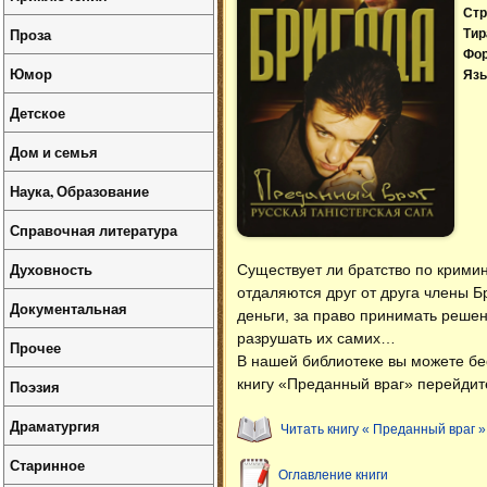
Стр
Проза
Тир
Фо
Юмор
Язы
Детское
Дом и семья
Наука, Образование
Справочная литература
Духовность
Существует ли братство по крими
отдаляются друг от друга члены Б
Документальная
деньги, за право принимать решен
разрушать их самих…
Прочее
В нашей библиотеке вы можете б
книгу «Преданный враг» перейдите
Поэзия
Драматургия
Читать книгу « Преданный враг »
Старинное
Оглавление книги