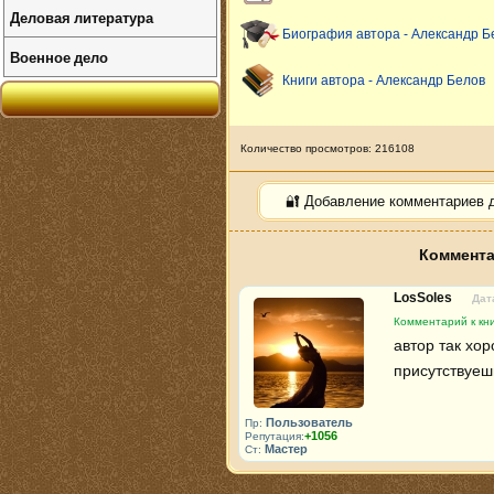
Деловая литература
Биография автора - Александр Б
Военное дело
Книги автора - Александр Белов
Количество просмотров: 216108
🔐 Добавление комментариев 
Коммента
LosSoles
Дат
Комментарий к кн
автор так хор
присутствуеш
Пользователь
Пр:
+1056
Репутация:
Мастер
Ст: