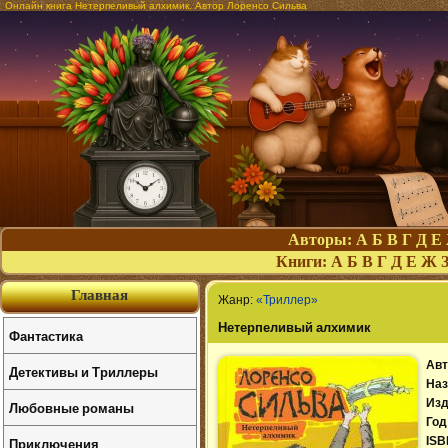
Онлайн книга Нетерпеливый алхимик. Автор Лоренсо Сильва
Авторы:
А
Б
В
Г
Д
Е
Книги:
А
Б
В
Г
Д
Е
Ж
Главная
Жанр:
«Триллер»
Нетерпеливый алхимик
Фантастика
Авт
Детективы и Триллеры
Наз
Изд
Любовные романы
Год
Приключения
ISB