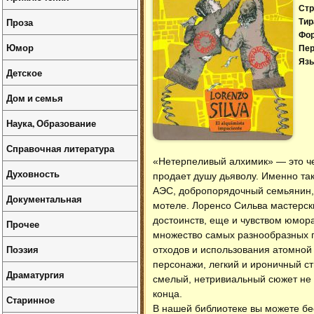
Стр
Проза
Тир
Фо
Юмор
Пер
Язы
Детское
Дом и семья
Наука, Образование
Справочная литература
«Нетерпеливый алхимик» — это чел
Духовность
продает душу дьяволу. Именно та
АЭС, добропорядочный семьянин,
Документальная
мотеле. Лоренсо Сильва мастерски
достоинств, еще и чувством юмора
Прочее
множество самых разнообразных 
Поэзия
отходов и использования атомной
персонажи, легкий и ироничный с
Драматургия
смелый, нетривиальный сюжет не 
конца.
Старинное
В нашей библиотеке вы можете б