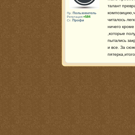
талант превр
композицию,ч
Пользователь
Пр:
+584
Репутация:
читалось легк
Профи
Ст:
ничего кроме 
,которые полу
пытались зак
и все. За сюж
пятерка,итог